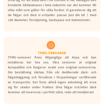
oroa dig för att köpa dem i fel storlek! Vi har nämligen den
På däckmärkningen kommer det finnas
bredaste bildatabasen i hela industrin när det kommer till
en symbol av ett däck med vågar. Hög
vilka mått som gäller för vilka fordon. Vi garanterar dig att
bullernivå markeras med svarta vågor
de fälgar och däck vi erbjuder passar just din bil / med
medans de vita vågorna påvisar om det är
rätt diameter, förskjutning, backspace och bultmönster.
ett tyst däck.
Ett däck med tre svarta vågor uppnår de
europeiska kraven som finns i dagsläget,
men är inte längre tillåtna enligt nya
regelverket som introduceras år 2016.
Ett däck med två svarta vågor är redan
godkända för år 2016 nya regelverk.
TPMS-SENSORER
TPMS-sensorer finns tillgängliga att köpa och kan
Ett däck med en svart våg kommer vara
installeras här hos oss. Våra sensorer är original
minst tre decibel tystare än det
kompatibla och fungerar exakt som original-sensorerna.
regelverk som börjar gälla 2016.
Din beställning skickas från vår dedikerade däck- och
fälganläggning och försäkras i förpackningar certifierade
av transportör. Det finns alltså ingen anledning att oroa
sig för skador under frakten. Dina fälgar och/eller däck
kommer att levereras i perfekt skick, redo att installeras!