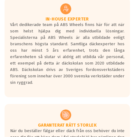
underlaget, vilken rutt du kör, samt
vilken körstil du använder.
Våtgrepp egenskaper:
IN-HOUSE EXPERTER
Vårt dedikerade team på ABS Wheels finns här för att när
Betygsskalan är satt A till F. Där A påvisar
som helst hjälpa dig med individuella lösningar.
den kortaste bromssträckan och F är den
Specialisterna på ABS Wheels är alla utbildade enligt
längsta.
branschens högsta standard. Samtliga däckexperter hos
Inga D eller G betyg delas ut för
oss har minst 5 års erfarenhet, trots den långa
personbilar och lätta lastbilar.
erfarenheten så slutar vi aldrig att utbilda vår personal,
Betyget sätts efter ett test där däcken
ett exempel på detta är däckskolan som 2020 utbildade
skall bromsa in på en väg där det ligger
ABS. Däckskolan drivs av Sveriges fordonsverkstäders
0.5-1.5 mm vatten.
förening som innehar över 2000 svenska verkstäder under
I 80km/h kommer skillnaden på
sin ryggrad.
bromssträckan vara fyra billängder( ca
18meter) mellan däck med betyg A
gentemot F.
Bullernivån:
Vid körning i över 50km/h brukar
rullmotståndets ljud överträffa
GARANTERAT RÄTT STORLEK
När du beställer fälgar eller däck från oss behöver du inte
motorljudet.