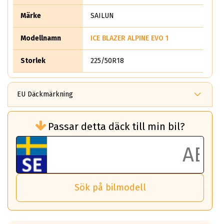
Märke
SAILUN
Modellnamn
ICE BLAZER ALPINE EVO 1
Storlek
225/50R18
EU Däckmärkning
Rullmotstånd (Som har en inverkan på
Passar detta däck till min bil?
bränsleförbrukningen)
Det ska vara en betygsskala från klass A
till G för rullmotstånd.
Ett klass A däck kommer ha 6,5% bättre
bränsleförbrukning än ett klass G däck.
Det betyder att om man kör 10,000 km,
Sök på bilmodell
så sparar man 50 liter bränsle med ett
klass A däck gentemot ett klass G däck.
Detta är genomsnittet; beroende på väg