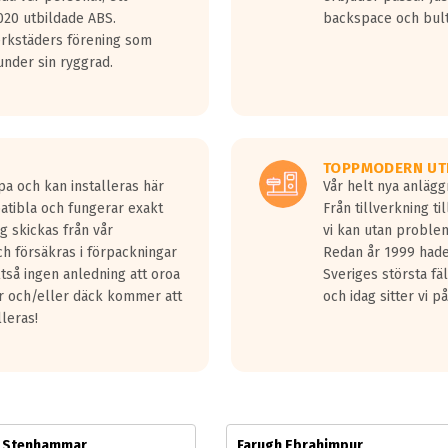
jud överträffa motorljudet.
20 utbildade ABS.
backspace och bul
v ett däck med vågar. Hög bullernivå markeras med svarta vågor
erkstäders förening som
däck.
nder sin ryggrad.
 kraven som finns i dagsläget, men är inte längre tillåtna enligt nya
ör år 2016 nya regelverk.
ecibel tystare än det regelverk som börjar gälla 2016.
TOPPMODERN UT
pa och kan installeras här
Vår helt nya anläg
patibla och fungerar exakt
Från tillverkning t
g skickas från vår
vi kan utan problem
h försäkras i förpackningar
Redan år 1999 hade 
lltså ingen anledning att oroa
Sveriges största fä
ar och/eller däck kommer att
och idag sitter vi 
lleras!
m Stenhammar
Farugh Ebrahimpur