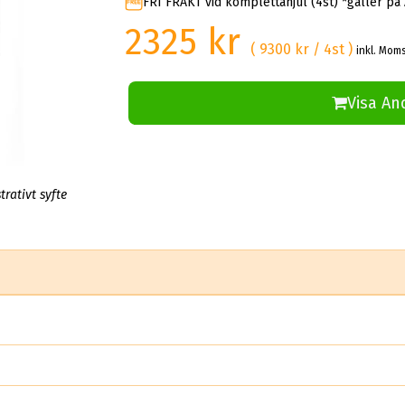
FRI FRAKT vid komplettahjul (4st) *gäller på
2325 kr
( 9300 kr / 4st )
inkl. Moms
Visa An
trativt syfte