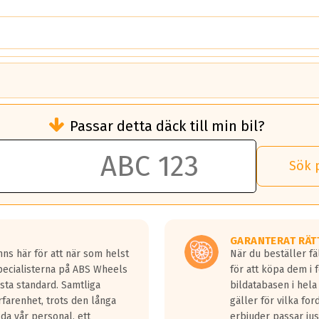
brukningen)
Passar detta däck till min bil?
 rullmotstånd.
brukning än ett klass G däck.
an 50 liter bränsle med ett klass A däck gentemot ett klass G däck.
Sök 
 vilken rutt du kör, samt vilken körstil du använder.
rtaste bromssträckan och F är den längsta.
tta lastbilar.
GARANTERAT RÄT
a in på en väg där det ligger 0.5-1.5 mm vatten.
ns här för att när som helst
När du beställer fä
a fyra billängder( ca 18meter) mellan däck med betyg A gentemot
Specialisterna på ABS Wheels
för att köpa dem i 
sta standard. Samtliga
bildatabasen i hela
rfarenhet, trots den långa
gäller för vilka for
lda vår personal, ett
erbjuder passar just