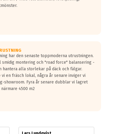
tmönster.
RUSTNING
gning har den senaste toppmoderna utrustningen.
ill smidig montering och "road force" balansering -
 hantera alla storlekar på däck och fälgar.
vi en fräsch lokal, några år senare inviger vi
lg-showroom. Fyra år senare dubblar vi lagret
på närmare 4500 m2
Lars Lundqvist