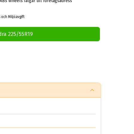
 ABS Wheels fälgar till företagsadress
 och Miljöavgift
dra 225/55R19