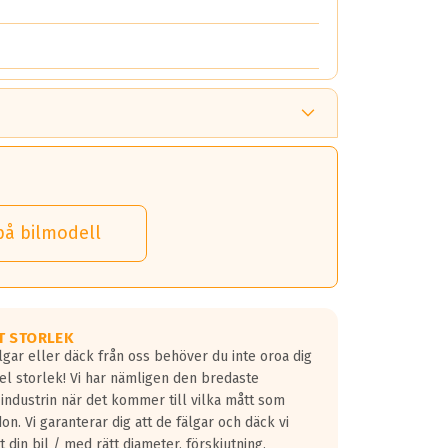
på bilmodell
T STORLEK
lgar eller däck från oss behöver du inte oroa dig
fel storlek! Vi har nämligen den bredaste
 industrin när det kommer till vilka mått som
don. Vi garanterar dig att de fälgar och däck vi
 din bil / med rätt diameter, förskjutning,