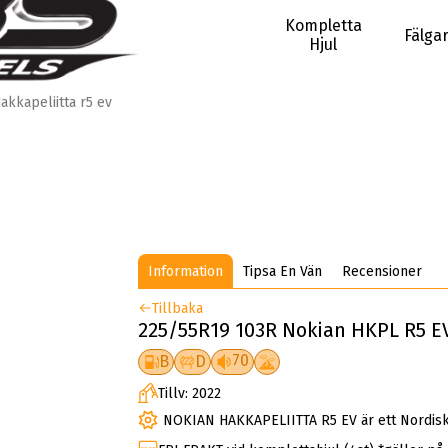
Kompletta
Fälga
Hjul
akkapeliitta r5 ev
Information
Tipsa En Vän
Recensioner
Tillbaka
225/55R19 103R Nokian HKPL R5 EV 
70
B
D
Tillv: 2022
NOKIAN HAKKAPELIITTA R5 EV är ett Nordiskt