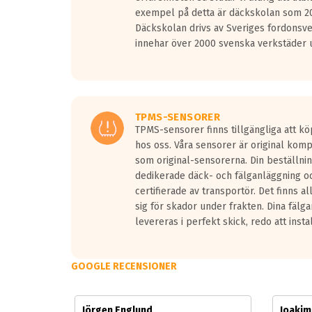
Vid körning i över 50km/h brukar rullmotståndets l
exempel på detta är däckskolan som 20
På däckmärkningen kommer det finnas en symbol a
Däckskolan drivs av Sveriges fordonsv
medans de vita vågorna påvisar om det är ett tyst 
innehar över 2000 svenska verkstäder u
Ett däck med tre svarta vågor uppnår de europeiska
regelverket som introduceras år 2016.
Ett däck med två svarta vågor är redan godkända f
Ett däck med en svart våg kommer vara minst tre d
TPMS-SENSORER
TPMS-sensorer finns tillgängliga att kö
hos oss. Våra sensorer är original kom
som original-sensorerna. Din beställnin
dedikerade däck- och fälganläggning oc
certifierade av transportör. Det finns a
sig för skador under frakten. Dina fälg
levereras i perfekt skick, redo att insta
GOOGLE RECENSIONER
Jörgen Englund
Joaki