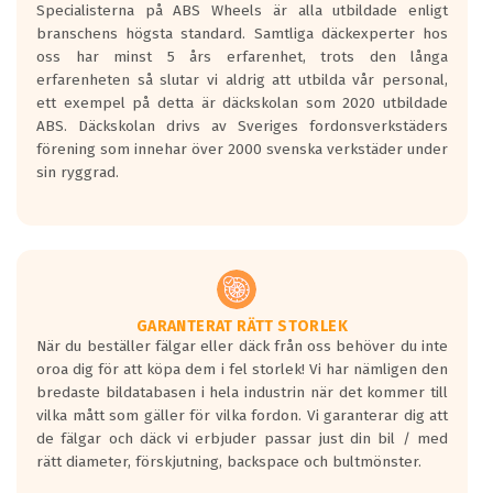
Specialisterna på ABS Wheels är alla utbildade enligt
längsta.
branschens högsta standard. Samtliga däckexperter hos
Inga D eller G betyg delas ut för
oss har minst 5 års erfarenhet, trots den långa
personbilar och lätta lastbilar.
erfarenheten så slutar vi aldrig att utbilda vår personal,
Betyget sätts efter ett test där däcken
ett exempel på detta är däckskolan som 2020 utbildade
skall bromsa in på en väg där det ligger
ABS. Däckskolan drivs av Sveriges fordonsverkstäders
0.5-1.5 mm vatten.
förening som innehar över 2000 svenska verkstäder under
I 80km/h kommer skillnaden på
sin ryggrad.
bromssträckan vara fyra billängder( ca
18meter) mellan däck med betyg A
gentemot F.
Bullernivån:
Vid körning i över 50km/h brukar
rullmotståndets ljud överträffa
GARANTERAT RÄTT STORLEK
När du beställer fälgar eller däck från oss behöver du inte
motorljudet.
oroa dig för att köpa dem i fel storlek! Vi har nämligen den
På däckmärkningen kommer det finnas
bredaste bildatabasen i hela industrin när det kommer till
en symbol av ett däck med vågar. Hög
vilka mått som gäller för vilka fordon. Vi garanterar dig att
bullernivå markeras med svarta vågor
de fälgar och däck vi erbjuder passar just din bil / med
medans de vita vågorna påvisar om det är
rätt diameter, förskjutning, backspace och bultmönster.
ett tyst däck.