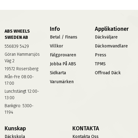
Info
Applikationer
ABS WHEELS
Betal / Finans
Däckväljare
SWEDEN AB
Villkor
Däckomvandlare
556839 5429
Göran Hammarsjös
Fälgprovaren
Press
Väg 2
Jobba På ABS
TPMS
19572 Rosersberg
Sidkarta
Offroad Däck
Mån-Fre 08:00-
Varumärken
17:00
Lunchstängt 12:00-
13:00
Bankgiro: 5300-
1194
Kunskap
KONTAKTA
Däckskola
Kontakta Oss