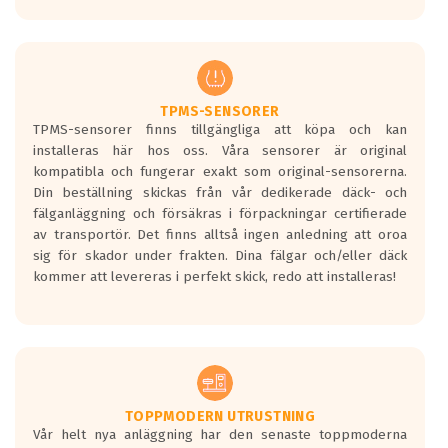
Ett däck med tre svarta vågor uppnår de
europeiska kraven som finns i dagsläget,
men är inte längre tillåtna enligt nya
regelverket som introduceras år 2016.
Ett däck med två svarta vågor är redan
godkända för år 2016 nya regelverk.
TPMS-SENSORER
TPMS-sensorer finns tillgängliga att köpa och kan
Ett däck med en svart våg kommer vara
installeras här hos oss. Våra sensorer är original
minst tre decibel tystare än det
kompatibla och fungerar exakt som original-sensorerna.
regelverk som börjar gälla 2016.
Din beställning skickas från vår dedikerade däck- och
fälganläggning och försäkras i förpackningar certifierade
av transportör. Det finns alltså ingen anledning att oroa
sig för skador under frakten. Dina fälgar och/eller däck
kommer att levereras i perfekt skick, redo att installeras!
TOPPMODERN UTRUSTNING
Vår helt nya anläggning har den senaste toppmoderna