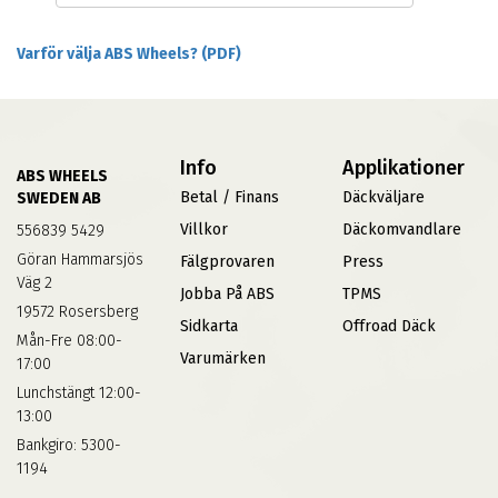
Varför välja ABS Wheels? (PDF)
Info
Applikationer
ABS WHEELS
Betal / Finans
Däckväljare
SWEDEN AB
Villkor
Däckomvandlare
556839 5429
Göran Hammarsjös
Fälgprovaren
Press
Väg 2
Jobba På ABS
TPMS
19572 Rosersberg
Sidkarta
Offroad Däck
Mån-Fre 08:00-
Varumärken
17:00
Lunchstängt 12:00-
13:00
Bankgiro: 5300-
1194