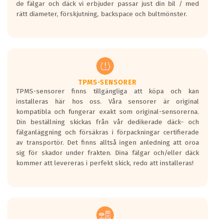
de fälgar och däck vi erbjuder passar just din bil / med
medans de vita vågorna påvisar om det är
rätt diameter, förskjutning, backspace och bultmönster.
ett tyst däck.
Ett däck med tre svarta vågor uppnår de
europeiska kraven som finns i dagsläget,
men är inte längre tillåtna enligt nya
regelverket som introduceras år 2016.
Ett däck med två svarta vågor är redan
godkända för år 2016 nya regelverk.
TPMS-SENSORER
TPMS-sensorer finns tillgängliga att köpa och kan
Ett däck med en svart våg kommer vara
installeras här hos oss. Våra sensorer är original
minst tre decibel tystare än det
kompatibla och fungerar exakt som original-sensorerna.
regelverk som börjar gälla 2016.
Din beställning skickas från vår dedikerade däck- och
fälganläggning och försäkras i förpackningar certifierade
av transportör. Det finns alltså ingen anledning att oroa
sig för skador under frakten. Dina fälgar och/eller däck
kommer att levereras i perfekt skick, redo att installeras!