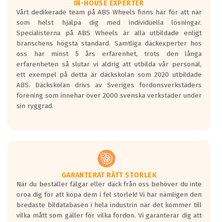
Våtgrepp egenskaper:
IN-HOUSE EXPERTER
Vårt dedikerade team på ABS Wheels finns här för att när
Betygsskalan är satt A till F. Där A påvisar
som helst hjälpa dig med individuella lösningar.
den kortaste bromssträckan och F är den
Specialisterna på ABS Wheels är alla utbildade enligt
längsta.
branschens högsta standard. Samtliga däckexperter hos
Inga D eller G betyg delas ut för
oss har minst 5 års erfarenhet, trots den långa
personbilar och lätta lastbilar.
erfarenheten så slutar vi aldrig att utbilda vår personal,
Betyget sätts efter ett test där däcken
ett exempel på detta är däckskolan som 2020 utbildade
skall bromsa in på en väg där det ligger
ABS. Däckskolan drivs av Sveriges fordonsverkstäders
0.5-1.5 mm vatten.
förening som innehar över 2000 svenska verkstäder under
I 80km/h kommer skillnaden på
sin ryggrad.
bromssträckan vara fyra billängder( ca
18meter) mellan däck med betyg A
gentemot F.
Bullernivån:
Vid körning i över 50km/h brukar
rullmotståndets ljud överträffa
GARANTERAT RÄTT STORLEK
När du beställer fälgar eller däck från oss behöver du inte
motorljudet.
oroa dig för att köpa dem i fel storlek! Vi har nämligen den
På däckmärkningen kommer det finnas
bredaste bildatabasen i hela industrin när det kommer till
en symbol av ett däck med vågar. Hög
vilka mått som gäller för vilka fordon. Vi garanterar dig att
bullernivå markeras med svarta vågor