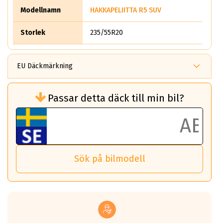
Modellnamn
HAKKAPELIITTA R5 SUV
Storlek
235/55R20
EU Däckmärkning
Rullmotstånd (Som har en inverkan på
Passar detta däck till min bil?
bränsleförbrukningen)
Det ska vara en betygsskala från klass A
till G för rullmotstånd.
Ett klass A däck kommer ha 6,5% bättre
bränsleförbrukning än ett klass G däck.
Det betyder att om man kör 10,000 km,
Sök på bilmodell
så sparar man 50 liter bränsle med ett
klass A däck gentemot ett klass G däck.
Detta är genomsnittet; beroende på väg
underlaget, vilken rutt du kör, samt
vilken körstil du använder.