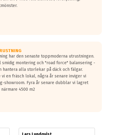
tmönster.
RUSTNING
gning har den senaste toppmoderna utrustningen.
ill smidig montering och "road force" balansering -
 hantera alla storlekar på däck och fälgar.
vi en fräsch lokal, några år senare inviger vi
lg-showroom. Fyra år senare dubblar vi lagret
på närmare 4500 m2
Lars Lundqvist