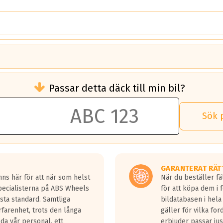
brukningen)
Passar detta däck till min bil?
 rullmotstånd.
brukning än ett klass G däck.
an 50 liter bränsle med ett klass A däck gentemot ett klass G däck.
Sök 
 vilken rutt du kör, samt vilken körstil du använder.
rtaste bromssträckan och F är den längsta.
tta lastbilar.
GARANTERAT RÄT
a in på en väg där det ligger 0.5-1.5 mm vatten.
ns här för att när som helst
När du beställer fä
a fyra billängder( ca 18meter) mellan däck med betyg A gentemot
Specialisterna på ABS Wheels
för att köpa dem i 
sta standard. Samtliga
bildatabasen i hela
rfarenhet, trots den långa
gäller för vilka for
lda vår personal, ett
erbjuder passar just