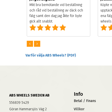
songen.
Mkt bra bemötande vid beställning
Köpte n
g men
och råd vid beställning av däck och
upptäck
digt
fälg samt den dag jag åkte för byte
ena fäl
om alla
gick allt snabbt.
wheels 
Varför välja ABS Wheels? (PDF)
Info
ABS WHEELS SWEDEN AB
Betal / Finans
556839 5429
Göran Hammarsjös Väg 2
Villkor