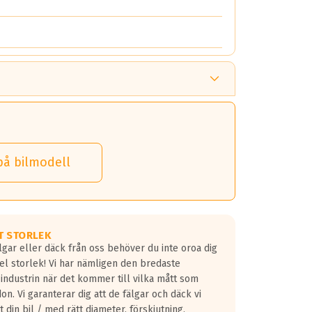
på bilmodell
T STORLEK
lgar eller däck från oss behöver du inte oroa dig
fel storlek! Vi har nämligen den bredaste
 industrin när det kommer till vilka mått som
don. Vi garanterar dig att de fälgar och däck vi
 din bil / med rätt diameter, förskjutning,