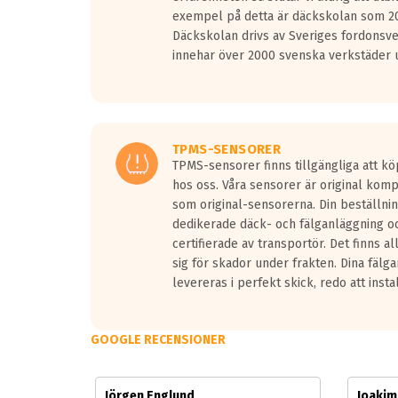
Vid körning i över 50km/h brukar rullmotståndets l
exempel på detta är däckskolan som 20
På däckmärkningen kommer det finnas en symbol a
Däckskolan drivs av Sveriges fordonsv
medans de vita vågorna påvisar om det är ett tyst 
innehar över 2000 svenska verkstäder u
Ett däck med tre svarta vågor uppnår de europeiska
regelverket som introduceras år 2016.
Ett däck med två svarta vågor är redan godkända f
Ett däck med en svart våg kommer vara minst tre d
TPMS-SENSORER
TPMS-sensorer finns tillgängliga att kö
hos oss. Våra sensorer är original kom
som original-sensorerna. Din beställnin
dedikerade däck- och fälganläggning oc
certifierade av transportör. Det finns a
sig för skador under frakten. Dina fälg
levereras i perfekt skick, redo att insta
GOOGLE RECENSIONER
Jörgen Englund
Joaki