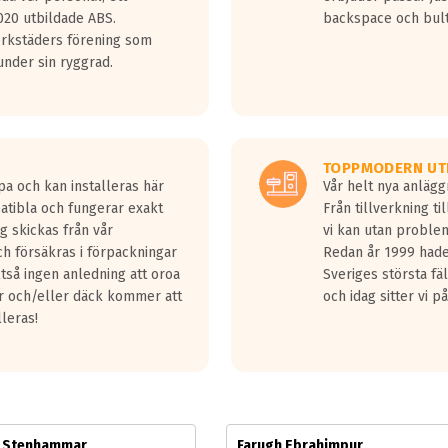
jud överträffa motorljudet.
20 utbildade ABS.
backspace och bul
v ett däck med vågar. Hög bullernivå markeras med svarta vågor
erkstäders förening som
däck.
nder sin ryggrad.
 kraven som finns i dagsläget, men är inte längre tillåtna enligt nya
ör år 2016 nya regelverk.
ecibel tystare än det regelverk som börjar gälla 2016.
TOPPMODERN UT
pa och kan installeras här
Vår helt nya anläg
patibla och fungerar exakt
Från tillverkning t
g skickas från vår
vi kan utan problem
h försäkras i förpackningar
Redan år 1999 hade 
lltså ingen anledning att oroa
Sveriges största fä
ar och/eller däck kommer att
och idag sitter vi 
lleras!
m Stenhammar
Farugh Ebrahimpur