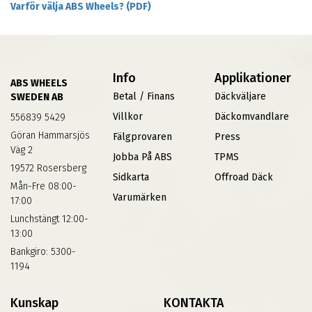
Varför välja ABS Wheels? (PDF)
Info
Applikationer
ABS WHEELS
Betal / Finans
Däckväljare
SWEDEN AB
Villkor
Däckomvandlare
556839 5429
Göran Hammarsjös
Fälgprovaren
Press
Väg 2
Jobba På ABS
TPMS
19572 Rosersberg
Sidkarta
Offroad Däck
Mån-Fre 08:00-
Varumärken
17:00
Lunchstängt 12:00-
13:00
Bankgiro: 5300-
1194
Kunskap
KONTAKTA