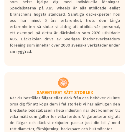
som helst hjälpa dig med individuella lösningar.
den kortaste bromssträckan och F är den
Specialisterna på ABS Wheels är alla utbildade enligt
längsta.
branschens högsta standard. Samtliga däckexperter hos
Inga D eller G betyg delas ut för
oss har minst 5 års erfarenhet, trots den långa
personbilar och lätta lastbilar.
erfarenheten så slutar vi aldrig att utbilda vår personal,
Betyget sätts efter ett test där däcken
ett exempel på detta är däckskolan som 2020 utbildade
skall bromsa in på en väg där det ligger
ABS. Däckskolan drivs av Sveriges fordonsverkstäders
0.5-1.5 mm vatten.
förening som innehar över 2000 svenska verkstäder under
I 80km/h kommer skillnaden på
sin ryggrad.
bromssträckan vara fyra billängder( ca
18meter) mellan däck med betyg A
gentemot F.
Bullernivån:
Vid körning i över 50km/h brukar
rullmotståndets ljud överträffa
GARANTERAT RÄTT STORLEK
När du beställer fälgar eller däck från oss behöver du inte
motorljudet.
oroa dig för att köpa dem i fel storlek! Vi har nämligen den
På däckmärkningen kommer det finnas
bredaste bildatabasen i hela industrin när det kommer till
en symbol av ett däck med vågar. Hög
vilka mått som gäller för vilka fordon. Vi garanterar dig att
bullernivå markeras med svarta vågor
de fälgar och däck vi erbjuder passar just din bil / med
medans de vita vågorna påvisar om det är
rätt diameter, förskjutning, backspace och bultmönster.
ett tyst däck.