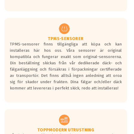
Ett däck med tre svarta vågor uppnår de
europeiska kraven som finns i dagsläget,
men är inte längre tillåtna enligt nya
regelverket som introduceras år 2016.
Ett däck med två svarta vågor är redan
godkända för år 2016 nya regelverk.
TPMS-SENSORER
TPMS-sensorer finns tillgängliga att köpa och kan
Ett däck med en svart våg kommer vara
installeras här hos oss. Våra sensorer är original
minst tre decibel tystare än det
kompatibla och fungerar exakt som original-sensorerna.
regelverk som börjar gälla 2016.
Din beställning skickas från vår dedikerade däck- och
fälganläggning och försäkras i förpackningar certifierade
av transportör. Det finns alltså ingen anledning att oroa
sig för skador under frakten. Dina fälgar och/eller däck
kommer att levereras i perfekt skick, redo att installeras!
TOPPMODERN UTRUSTNING