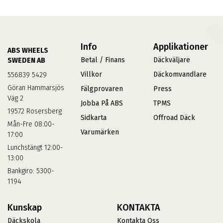
Info
Applikationer
ABS WHEELS
Betal / Finans
Däckväljare
SWEDEN AB
Villkor
Däckomvandlare
556839 5429
Göran Hammarsjös
Fälgprovaren
Press
Väg 2
Jobba På ABS
TPMS
19572 Rosersberg
Sidkarta
Offroad Däck
Mån-Fre 08:00-
Varumärken
17:00
Lunchstängt 12:00-
13:00
Bankgiro: 5300-
1194
Kunskap
KONTAKTA
Däckskola
Kontakta Oss