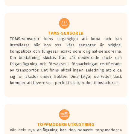
Ett däck med tre svarta vågor uppnår de
europeiska kraven som finns i dagsläget,
men är inte längre tillåtna enligt nya
regelverket som introduceras år 2016.
Ett däck med två svarta vågor är redan
godkända för år 2016 nya regelverk.
TPMS-SENSORER
TPMS-sensorer finns tillgängliga att köpa och kan
Ett däck med en svart våg kommer vara
installeras här hos oss. Våra sensorer är original
minst tre decibel tystare än det
kompatibla och fungerar exakt som original-sensorerna.
regelverk som börjar gälla 2016.
Din beställning skickas från vår dedikerade däck- och
fälganläggning och försäkras i förpackningar certifierade
av transportör. Det finns alltså ingen anledning att oroa
sig för skador under frakten. Dina fälgar och/eller däck
kommer att levereras i perfekt skick, redo att installeras!
TOPPMODERN UTRUSTNING
Vår helt nya anläggning har den senaste toppmoderna