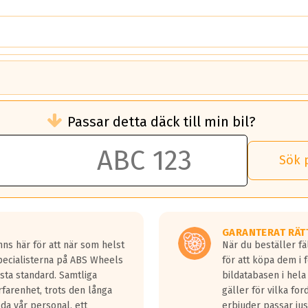
brukningen)
Passar detta däck till min bil?
 rullmotstånd.
brukning än ett klass G däck.
an 50 liter bränsle med ett klass A däck gentemot ett klass G däck.
Sök 
 vilken rutt du kör, samt vilken körstil du använder.
rtaste bromssträckan och F är den längsta.
tta lastbilar.
GARANTERAT RÄT
a in på en väg där det ligger 0.5-1.5 mm vatten.
ns här för att när som helst
När du beställer fä
a fyra billängder( ca 18meter) mellan däck med betyg A gentemot
Specialisterna på ABS Wheels
för att köpa dem i 
sta standard. Samtliga
bildatabasen i hela
rfarenhet, trots den långa
gäller för vilka for
lda vår personal, ett
erbjuder passar just