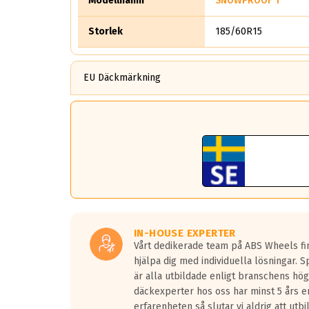
Modellnamn
SNOWPROOF 1
Storlek
185/60R15
EU Däckmärkning
Rullmotstånd (Som har en inverkan på bränsleför
Det ska vara en betygsskala från klass A till G för
Ett klass A däck kommer ha 6,5% bättre bränsleför
Det betyder att om man kör 10,000 km, så sparar m
Detta är genomsnittet; beroende på väg underlaget,
Våtgrepp egenskaper:
Betygsskalan är satt A till F. Där A påvisar den ko
Inga D eller G betyg delas ut för personbilar och lä
IN-HOUSE EXPERTER
Betyget sätts efter ett test där däcken skall broms
Vårt dedikerade team på ABS Wheels fin
I 80km/h kommer skillnaden på bromssträckan var
hjälpa dig med individuella lösningar. 
F.
är alla utbildade enligt branschens hög
däckexperter hos oss har minst 5 års e
Bullernivån:
erfarenheten så slutar vi aldrig att utbi