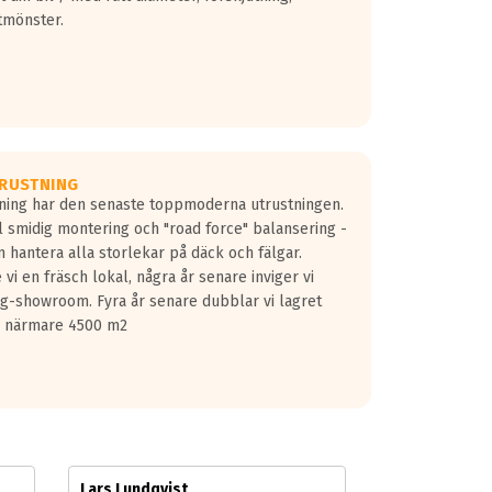
tmönster.
RUSTNING
gning har den senaste toppmoderna utrustningen.
ill smidig montering och "road force" balansering -
 hantera alla storlekar på däck och fälgar.
vi en fräsch lokal, några år senare inviger vi
lg-showroom. Fyra år senare dubblar vi lagret
på närmare 4500 m2
Lars Lundqvist