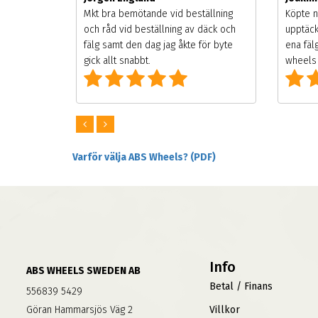
songen.
Mkt bra bemötande vid beställning
Köpte n
g men
och råd vid beställning av däck och
upptäck
digt
fälg samt den dag jag åkte för byte
ena fäl
om alla
gick allt snabbt.
wheels 
Varför välja ABS Wheels? (PDF)
Info
ABS WHEELS SWEDEN AB
Betal / Finans
556839 5429
Göran Hammarsjös Väg 2
Villkor