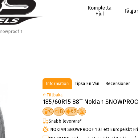
Kompletta
Fälga
Hjul
nowproof 1
Information
Tipsa En Vän
Recensioner
Tillbaka
185/60R15 88T Nokian SNOWPROOF
69
C
B
Snabb leverans*
NOKIAN SNOWPROOF 1 är ett Europeiskt Fri