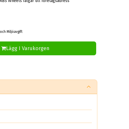
 ABS Wheels fälgar till företagsadress
och Miljöavgift
Lägg I Varukorgen