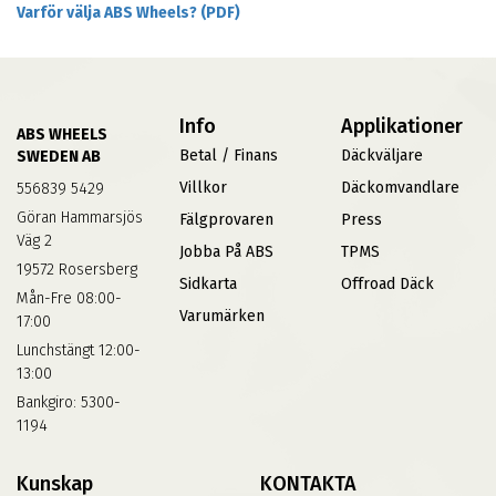
Varför välja ABS Wheels? (PDF)
Info
Applikationer
ABS WHEELS
Betal / Finans
Däckväljare
SWEDEN AB
Villkor
Däckomvandlare
556839 5429
Göran Hammarsjös
Fälgprovaren
Press
Väg 2
Jobba På ABS
TPMS
19572 Rosersberg
Sidkarta
Offroad Däck
Mån-Fre 08:00-
Varumärken
17:00
Lunchstängt 12:00-
13:00
Bankgiro: 5300-
1194
Kunskap
KONTAKTA