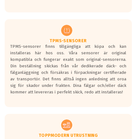
Ett däck med tre svarta vågor uppnår de
europeiska kraven som finns i dagsläget,
men är inte längre tillåtna enligt nya
regelverket som introduceras år 2016.
Ett däck med två svarta vågor är redan
godkända för år 2016 nya regelverk.
TPMS-SENSORER
TPMS-sensorer finns tillgängliga att köpa och kan
Ett däck med en svart våg kommer vara
installeras här hos oss. Våra sensorer är original
minst tre decibel tystare än det
kompatibla och fungerar exakt som original-sensorerna.
regelverk som börjar gälla 2016.
Din beställning skickas från vår dedikerade däck- och
fälganläggning och försäkras i förpackningar certifierade
av transportör. Det finns alltså ingen anledning att oroa
sig för skador under frakten. Dina fälgar och/eller däck
kommer att levereras i perfekt skick, redo att installeras!
TOPPMODERN UTRUSTNING