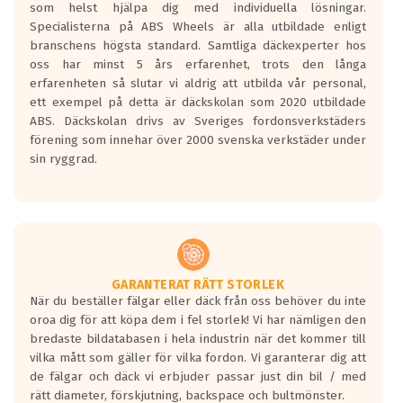
som helst hjälpa dig med individuella lösningar.
den kortaste bromssträckan och F är den
Specialisterna på ABS Wheels är alla utbildade enligt
längsta.
branschens högsta standard. Samtliga däckexperter hos
Inga D eller G betyg delas ut för
oss har minst 5 års erfarenhet, trots den långa
personbilar och lätta lastbilar.
erfarenheten så slutar vi aldrig att utbilda vår personal,
Betyget sätts efter ett test där däcken
ett exempel på detta är däckskolan som 2020 utbildade
skall bromsa in på en väg där det ligger
ABS. Däckskolan drivs av Sveriges fordonsverkstäders
0.5-1.5 mm vatten.
förening som innehar över 2000 svenska verkstäder under
I 80km/h kommer skillnaden på
sin ryggrad.
bromssträckan vara fyra billängder( ca
18meter) mellan däck med betyg A
gentemot F.
Bullernivån:
Vid körning i över 50km/h brukar
rullmotståndets ljud överträffa
GARANTERAT RÄTT STORLEK
När du beställer fälgar eller däck från oss behöver du inte
motorljudet.
oroa dig för att köpa dem i fel storlek! Vi har nämligen den
På däckmärkningen kommer det finnas
bredaste bildatabasen i hela industrin när det kommer till
en symbol av ett däck med vågar. Hög
vilka mått som gäller för vilka fordon. Vi garanterar dig att
bullernivå markeras med svarta vågor
de fälgar och däck vi erbjuder passar just din bil / med
medans de vita vågorna påvisar om det är
rätt diameter, förskjutning, backspace och bultmönster.
ett tyst däck.