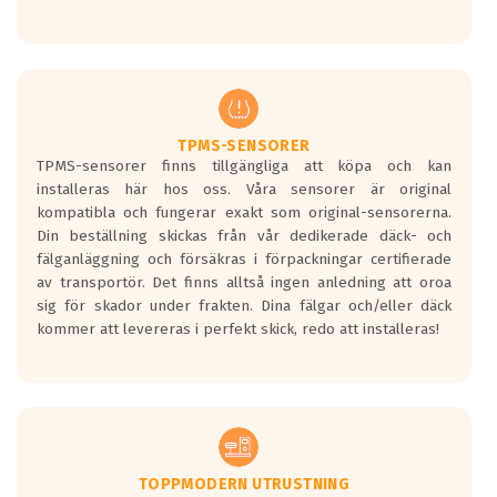
Ett däck med tre svarta vågor uppnår de
europeiska kraven som finns i dagsläget,
men är inte längre tillåtna enligt nya
regelverket som introduceras år 2016.
Ett däck med två svarta vågor är redan
godkända för år 2016 nya regelverk.
TPMS-SENSORER
TPMS-sensorer finns tillgängliga att köpa och kan
Ett däck med en svart våg kommer vara
installeras här hos oss. Våra sensorer är original
minst tre decibel tystare än det
kompatibla och fungerar exakt som original-sensorerna.
regelverk som börjar gälla 2016.
Din beställning skickas från vår dedikerade däck- och
fälganläggning och försäkras i förpackningar certifierade
av transportör. Det finns alltså ingen anledning att oroa
sig för skador under frakten. Dina fälgar och/eller däck
kommer att levereras i perfekt skick, redo att installeras!
TOPPMODERN UTRUSTNING