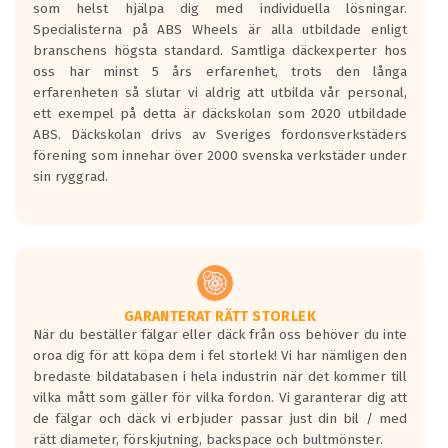
som helst hjälpa dig med individuella lösningar.
den kortaste bromssträckan och F är den
Specialisterna på ABS Wheels är alla utbildade enligt
längsta.
branschens högsta standard. Samtliga däckexperter hos
Inga D eller G betyg delas ut för
oss har minst 5 års erfarenhet, trots den långa
personbilar och lätta lastbilar.
erfarenheten så slutar vi aldrig att utbilda vår personal,
Betyget sätts efter ett test där däcken
ett exempel på detta är däckskolan som 2020 utbildade
skall bromsa in på en väg där det ligger
ABS. Däckskolan drivs av Sveriges fordonsverkstäders
0.5-1.5 mm vatten.
förening som innehar över 2000 svenska verkstäder under
I 80km/h kommer skillnaden på
sin ryggrad.
bromssträckan vara fyra billängder( ca
18meter) mellan däck med betyg A
gentemot F.
Bullernivån:
Vid körning i över 50km/h brukar
rullmotståndets ljud överträffa
GARANTERAT RÄTT STORLEK
När du beställer fälgar eller däck från oss behöver du inte
motorljudet.
oroa dig för att köpa dem i fel storlek! Vi har nämligen den
På däckmärkningen kommer det finnas
bredaste bildatabasen i hela industrin när det kommer till
en symbol av ett däck med vågar. Hög
vilka mått som gäller för vilka fordon. Vi garanterar dig att
bullernivå markeras med svarta vågor
de fälgar och däck vi erbjuder passar just din bil / med
medans de vita vågorna påvisar om det är
rätt diameter, förskjutning, backspace och bultmönster.
ett tyst däck.