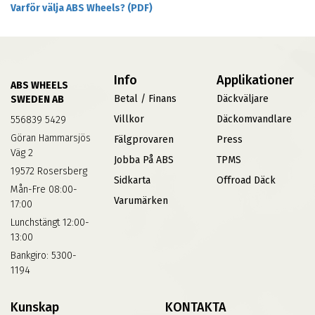
Varför välja ABS Wheels? (PDF)
Info
Applikationer
ABS WHEELS
Betal / Finans
Däckväljare
SWEDEN AB
Villkor
Däckomvandlare
556839 5429
Göran Hammarsjös
Fälgprovaren
Press
Väg 2
Jobba På ABS
TPMS
19572 Rosersberg
Sidkarta
Offroad Däck
Mån-Fre 08:00-
Varumärken
17:00
Lunchstängt 12:00-
13:00
Bankgiro: 5300-
1194
Kunskap
KONTAKTA