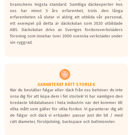
längsta.
branschens högsta standard. Samtliga däckexperter hos
Inga D eller G betyg delas ut för
oss har minst 5 års erfarenhet, trots den långa
personbilar och lätta lastbilar.
erfarenheten så slutar vi aldrig att utbilda vår personal,
Betyget sätts efter ett test där däcken
ett exempel på detta är däckskolan som 2020 utbildade
skall bromsa in på en väg där det ligger
ABS. Däckskolan drivs av Sveriges fordonsverkstäders
0.5-1.5 mm vatten.
förening som innehar över 2000 svenska verkstäder under
I 80km/h kommer skillnaden på
sin ryggrad.
bromssträckan vara fyra billängder( ca
18meter) mellan däck med betyg A
gentemot F.
Bullernivån:
Vid körning i över 50km/h brukar
rullmotståndets ljud överträffa
GARANTERAT RÄTT STORLEK
När du beställer fälgar eller däck från oss behöver du inte
motorljudet.
oroa dig för att köpa dem i fel storlek! Vi har nämligen den
På däckmärkningen kommer det finnas
bredaste bildatabasen i hela industrin när det kommer till
en symbol av ett däck med vågar. Hög
vilka mått som gäller för vilka fordon. Vi garanterar dig att
bullernivå markeras med svarta vågor
de fälgar och däck vi erbjuder passar just din bil / med
medans de vita vågorna påvisar om det är
rätt diameter, förskjutning, backspace och bultmönster.
ett tyst däck.
Ett däck med tre svarta vågor uppnår de