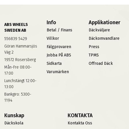
Info
Applikationer
ABS WHEELS
Betal / Finans
Däckväljare
SWEDEN AB
Villkor
Däckomvandlare
556839 5429
Göran Hammarsjös
Fälgprovaren
Press
Väg 2
Jobba På ABS
TPMS
19572 Rosersberg
Sidkarta
Offroad Däck
Mån-Fre 08:00-
Varumärken
17:00
Lunchstängt 12:00-
13:00
Bankgiro: 5300-
1194
Kunskap
KONTAKTA
Däckskola
Kontakta Oss