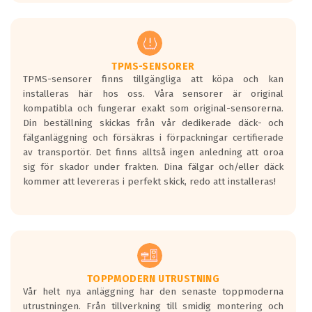
europeiska kraven som finns i dagsläget,
men är inte längre tillåtna enligt nya
regelverket som introduceras år 2016.
Ett däck med två svarta vågor är redan
godkända för år 2016 nya regelverk.
TPMS-SENSORER
TPMS-sensorer finns tillgängliga att köpa och kan
Ett däck med en svart våg kommer vara
installeras här hos oss. Våra sensorer är original
minst tre decibel tystare än det
kompatibla och fungerar exakt som original-sensorerna.
regelverk som börjar gälla 2016.
Din beställning skickas från vår dedikerade däck- och
fälganläggning och försäkras i förpackningar certifierade
av transportör. Det finns alltså ingen anledning att oroa
sig för skador under frakten. Dina fälgar och/eller däck
kommer att levereras i perfekt skick, redo att installeras!
TOPPMODERN UTRUSTNING
Vår helt nya anläggning har den senaste toppmoderna
utrustningen. Från tillverkning till smidig montering och