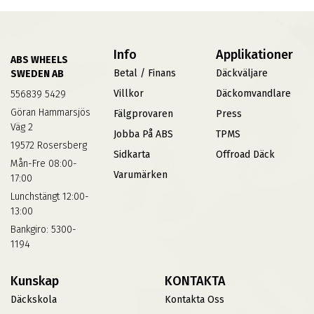
Info
Applikationer
ABS WHEELS
Betal / Finans
Däckväljare
SWEDEN AB
Villkor
Däckomvandlare
556839 5429
Göran Hammarsjös
Fälgprovaren
Press
Väg 2
Jobba På ABS
TPMS
19572 Rosersberg
Sidkarta
Offroad Däck
Mån-Fre 08:00-
Varumärken
17:00
Lunchstängt 12:00-
13:00
Bankgiro: 5300-
1194
Kunskap
KONTAKTA
Däckskola
Kontakta Oss