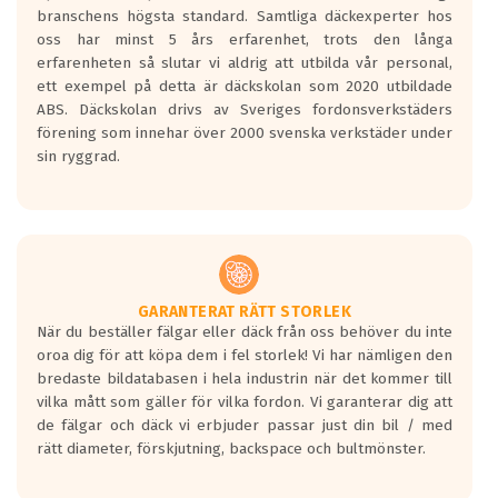
längsta.
branschens högsta standard. Samtliga däckexperter hos
Inga D eller G betyg delas ut för
oss har minst 5 års erfarenhet, trots den långa
personbilar och lätta lastbilar.
erfarenheten så slutar vi aldrig att utbilda vår personal,
Betyget sätts efter ett test där däcken
ett exempel på detta är däckskolan som 2020 utbildade
skall bromsa in på en väg där det ligger
ABS. Däckskolan drivs av Sveriges fordonsverkstäders
0.5-1.5 mm vatten.
förening som innehar över 2000 svenska verkstäder under
I 80km/h kommer skillnaden på
sin ryggrad.
bromssträckan vara fyra billängder( ca
18meter) mellan däck med betyg A
gentemot F.
Bullernivån:
Vid körning i över 50km/h brukar
rullmotståndets ljud överträffa
GARANTERAT RÄTT STORLEK
När du beställer fälgar eller däck från oss behöver du inte
motorljudet.
oroa dig för att köpa dem i fel storlek! Vi har nämligen den
På däckmärkningen kommer det finnas
bredaste bildatabasen i hela industrin när det kommer till
en symbol av ett däck med vågar. Hög
vilka mått som gäller för vilka fordon. Vi garanterar dig att
bullernivå markeras med svarta vågor
de fälgar och däck vi erbjuder passar just din bil / med
medans de vita vågorna påvisar om det är
rätt diameter, förskjutning, backspace och bultmönster.
ett tyst däck.
Ett däck med tre svarta vågor uppnår de