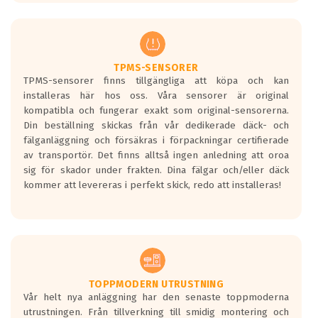
europeiska kraven som finns i dagsläget,
men är inte längre tillåtna enligt nya
regelverket som introduceras år 2016.
Ett däck med två svarta vågor är redan
godkända för år 2016 nya regelverk.
TPMS-SENSORER
TPMS-sensorer finns tillgängliga att köpa och kan
Ett däck med en svart våg kommer vara
installeras här hos oss. Våra sensorer är original
minst tre decibel tystare än det
kompatibla och fungerar exakt som original-sensorerna.
regelverk som börjar gälla 2016.
Din beställning skickas från vår dedikerade däck- och
fälganläggning och försäkras i förpackningar certifierade
av transportör. Det finns alltså ingen anledning att oroa
sig för skador under frakten. Dina fälgar och/eller däck
kommer att levereras i perfekt skick, redo att installeras!
TOPPMODERN UTRUSTNING
Vår helt nya anläggning har den senaste toppmoderna
utrustningen. Från tillverkning till smidig montering och