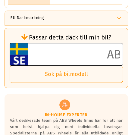
EU Däckmärkning
Rullmotstånd (Som har en inverkan på
Passar detta däck till min bil?
bränsleförbrukningen)
Det ska vara en betygsskala från klass A
till G för rullmotstånd.
Ett klass A däck kommer ha 6,5% bättre
bränsleförbrukning än ett klass G däck.
Det betyder att om man kör 10,000 km,
Sök på bilmodell
så sparar man 50 liter bränsle med ett
klass A däck gentemot ett klass G däck.
Detta är genomsnittet; beroende på väg
underlaget, vilken rutt du kör, samt
vilken körstil du använder.
Våtgrepp egenskaper:
IN-HOUSE EXPERTER
Vårt dedikerade team på ABS Wheels finns här för att när
Betygsskalan är satt A till F. Där A påvisar
som helst hjälpa dig med individuella lösningar.
den kortaste bromssträckan och F är den
Specialisterna på ABS Wheels är alla utbildade enligt