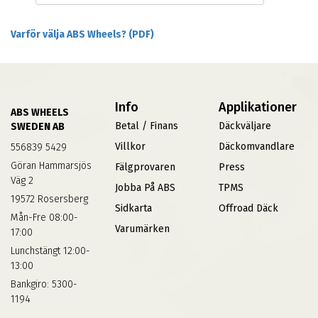
Varför välja ABS Wheels? (PDF)
Info
Applikationer
ABS WHEELS
Betal / Finans
Däckväljare
SWEDEN AB
Villkor
Däckomvandlare
556839 5429
Göran Hammarsjös
Fälgprovaren
Press
Väg 2
Jobba På ABS
TPMS
19572 Rosersberg
Sidkarta
Offroad Däck
Mån-Fre 08:00-
Varumärken
17:00
Lunchstängt 12:00-
13:00
Bankgiro: 5300-
1194