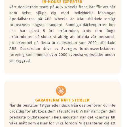
Våtgrepp egenskaper:
IN-HOUSE EXPERTER
Vårt dedikerade team på ABS Wheels finns här för att när
Betygsskalan är satt A till F. Där A påvisar
som helst hjälpa dig med individuella lösningar.
den kortaste bromssträckan och F är den
Specialisterna på ABS Wheels är alla utbildade enligt
längsta.
branschens högsta standard. Samtliga däckexperter hos
Inga D eller G betyg delas ut för
oss har minst 5 års erfarenhet, trots den långa
personbilar och lätta lastbilar.
erfarenheten så slutar vi aldrig att utbilda vår personal,
Betyget sätts efter ett test där däcken
ett exempel på detta är däckskolan som 2020 utbildade
skall bromsa in på en väg där det ligger
ABS. Däckskolan drivs av Sveriges fordonsverkstäders
0.5-1.5 mm vatten.
förening som innehar över 2000 svenska verkstäder under
I 80km/h kommer skillnaden på
sin ryggrad.
bromssträckan vara fyra billängder( ca
18meter) mellan däck med betyg A
gentemot F.
Bullernivån:
Vid körning i över 50km/h brukar
rullmotståndets ljud överträffa
GARANTERAT RÄTT STORLEK
När du beställer fälgar eller däck från oss behöver du inte
motorljudet.
oroa dig för att köpa dem i fel storlek! Vi har nämligen den
På däckmärkningen kommer det finnas
bredaste bildatabasen i hela industrin när det kommer till
en symbol av ett däck med vågar. Hög
vilka mått som gäller för vilka fordon. Vi garanterar dig att
bullernivå markeras med svarta vågor