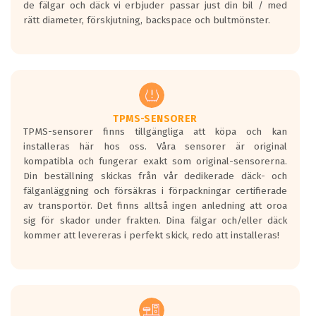
de fälgar och däck vi erbjuder passar just din bil / med
medans de vita vågorna påvisar om det är
rätt diameter, förskjutning, backspace och bultmönster.
ett tyst däck.
Ett däck med tre svarta vågor uppnår de
europeiska kraven som finns i dagsläget,
men är inte längre tillåtna enligt nya
regelverket som introduceras år 2016.
Ett däck med två svarta vågor är redan
godkända för år 2016 nya regelverk.
TPMS-SENSORER
TPMS-sensorer finns tillgängliga att köpa och kan
Ett däck med en svart våg kommer vara
installeras här hos oss. Våra sensorer är original
minst tre decibel tystare än det
kompatibla och fungerar exakt som original-sensorerna.
regelverk som börjar gälla 2016.
Din beställning skickas från vår dedikerade däck- och
fälganläggning och försäkras i förpackningar certifierade
av transportör. Det finns alltså ingen anledning att oroa
sig för skador under frakten. Dina fälgar och/eller däck
kommer att levereras i perfekt skick, redo att installeras!