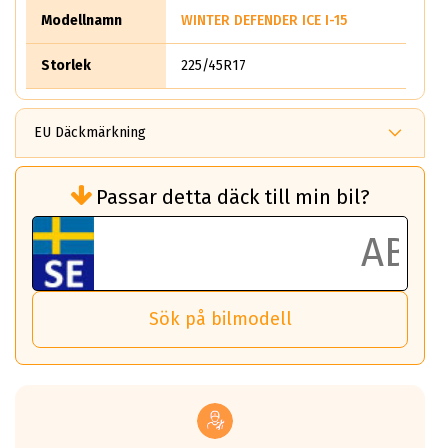
Modellnamn
WINTER DEFENDER ICE I-15
Storlek
225/45R17
EU Däckmärkning
Rullmotstånd (Som har en inverkan på
Passar detta däck till min bil?
bränsleförbrukningen)
Det ska vara en betygsskala från klass A
till G för rullmotstånd.
Ett klass A däck kommer ha 6,5% bättre
bränsleförbrukning än ett klass G däck.
Det betyder att om man kör 10,000 km,
Sök på bilmodell
så sparar man 50 liter bränsle med ett
klass A däck gentemot ett klass G däck.
Detta är genomsnittet; beroende på väg
underlaget, vilken rutt du kör, samt
vilken körstil du använder.