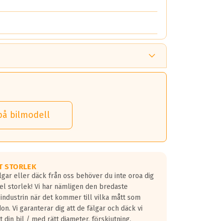
på bilmodell
T STORLEK
lgar eller däck från oss behöver du inte oroa dig
fel storlek! Vi har nämligen den bredaste
 industrin när det kommer till vilka mått som
don. Vi garanterar dig att de fälgar och däck vi
 din bil / med rätt diameter, förskjutning,