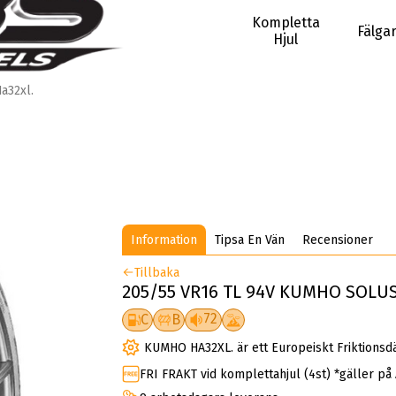
Kompletta
Fälga
Hjul
a32xl.
Information
Tipsa En Vän
Recensioner
Tillbaka
205/55 VR16 TL 94V KUMHO SOLUS
72
C
B
KUMHO HA32XL. är ett Europeiskt Friktionsd
FRI FRAKT vid komplettahjul (4st) *gäller på