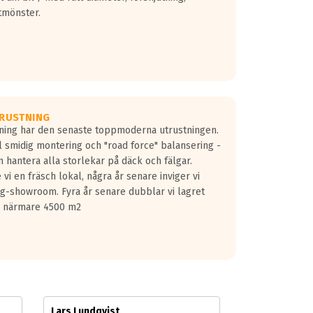
tmönster.
RUSTNING
gning har den senaste toppmoderna utrustningen.
ill smidig montering och "road force" balansering -
 hantera alla storlekar på däck och fälgar.
vi en fräsch lokal, några år senare inviger vi
lg-showroom. Fyra år senare dubblar vi lagret
på närmare 4500 m2
Lars Lundqvist