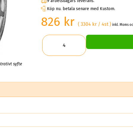
9 arbetsdagars leverans.
Köp nu. betala senare med Kustom.
826 kr
( 3304 kr / 4st )
inkl. Moms oc
trativt syfte