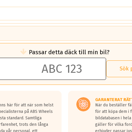
brukningen)
Passar detta däck till min bil?
 rullmotstånd.
brukning än ett klass G däck.
an 50 liter bränsle med ett klass A däck gentemot ett klass G däck.
Sök 
 vilken rutt du kör, samt vilken körstil du använder.
rtaste bromssträckan och F är den längsta.
tta lastbilar.
GARANTERAT RÄT
a in på en väg där det ligger 0.5-1.5 mm vatten.
ns här för att när som helst
När du beställer fä
a fyra billängder( ca 18meter) mellan däck med betyg A gentemot
Specialisterna på ABS Wheels
för att köpa dem i 
sta standard. Samtliga
bildatabasen i hela
rfarenhet, trots den långa
gäller för vilka for
lda vår personal, ett
erbjuder passar just