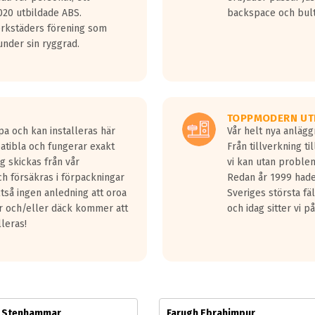
jud överträffa motorljudet.
20 utbildade ABS.
backspace och bul
v ett däck med vågar. Hög bullernivå markeras med svarta vågor
erkstäders förening som
däck.
nder sin ryggrad.
 kraven som finns i dagsläget, men är inte längre tillåtna enligt nya
ör år 2016 nya regelverk.
ecibel tystare än det regelverk som börjar gälla 2016.
TOPPMODERN UT
pa och kan installeras här
Vår helt nya anläg
patibla och fungerar exakt
Från tillverkning t
g skickas från vår
vi kan utan problem
h försäkras i förpackningar
Redan år 1999 hade 
lltså ingen anledning att oroa
Sveriges största fä
ar och/eller däck kommer att
och idag sitter vi 
lleras!
m Stenhammar
Farugh Ebrahimpur