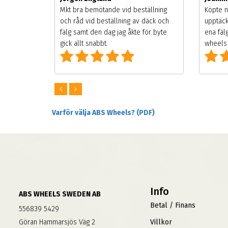
songen.
Mkt bra bemötande vid beställning
Köpte n
g men
och råd vid beställning av däck och
upptäck
digt
fälg samt den dag jag åkte för byte
ena fäl
om alla
gick allt snabbt.
wheels 
Varför välja ABS Wheels? (PDF)
Info
ABS WHEELS SWEDEN AB
Betal / Finans
556839 5429
Göran Hammarsjös Väg 2
Villkor