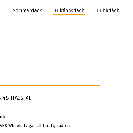
r
Sommardäck
Friktionsdäck
Dubbdäck
 4S HA32 XL
äck
 ABS Wheels fälgar till företagsadress