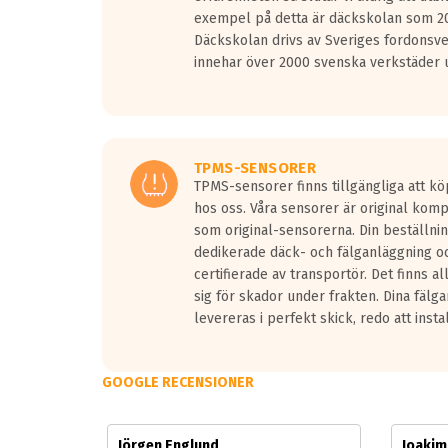
Vid körning i över 50km/h brukar rullmotståndets l
exempel på detta är däckskolan som 20
På däckmärkningen kommer det finnas en symbol a
Däckskolan drivs av Sveriges fordonsv
medans de vita vågorna påvisar om det är ett tyst 
innehar över 2000 svenska verkstäder u
Ett däck med tre svarta vågor uppnår de europeiska
regelverket som introduceras år 2016.
Ett däck med två svarta vågor är redan godkända f
Ett däck med en svart våg kommer vara minst tre d
TPMS-SENSORER
TPMS-sensorer finns tillgängliga att kö
hos oss. Våra sensorer är original kom
som original-sensorerna. Din beställnin
dedikerade däck- och fälganläggning oc
certifierade av transportör. Det finns a
sig för skador under frakten. Dina fälg
levereras i perfekt skick, redo att insta
GOOGLE RECENSIONER
Jörgen Englund
Joaki