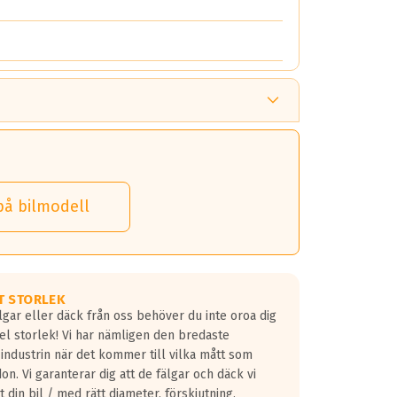
på bilmodell
T STORLEK
lgar eller däck från oss behöver du inte oroa dig
fel storlek! Vi har nämligen den bredaste
 industrin när det kommer till vilka mått som
don. Vi garanterar dig att de fälgar och däck vi
 din bil / med rätt diameter, förskjutning,