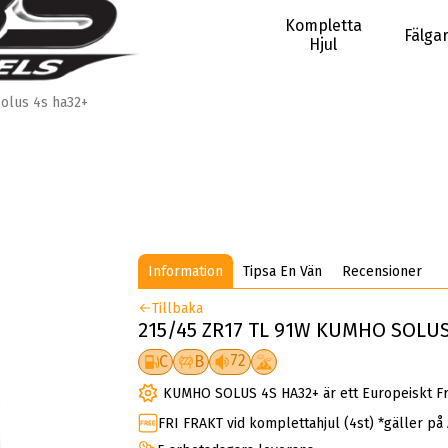
Kompletta
Fälga
Hjul
olus 4s ha32+
Information
Tipsa En Vän
Recensioner
Tillbaka
215/45 ZR17 TL 91W KUMHO SOLUS
72
C
B
KUMHO SOLUS 4S HA32+ är ett Europeiskt Fr
FRI FRAKT vid komplettahjul (4st) *gäller på