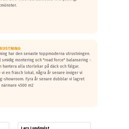
tmönster.
RUSTNING
gning har den senaste toppmoderna utrustningen.
ill smidig montering och "road force" balansering -
 hantera alla storlekar på däck och fälgar.
vi en fräsch lokal, några år senare inviger vi
lg-showroom. Fyra år senare dubblar vi lagret
på närmare 4500 m2
Lars Lundqvist