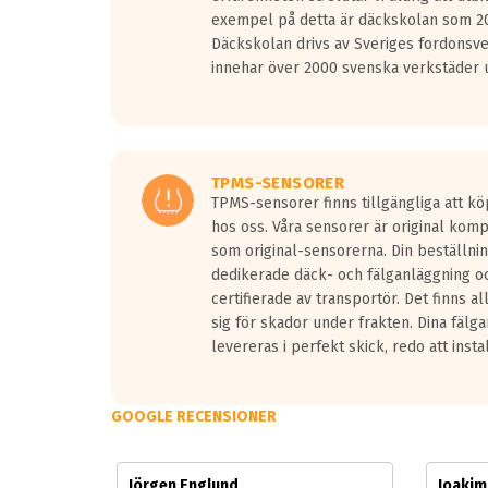
Vid körning i över 50km/h brukar rullmotståndets l
exempel på detta är däckskolan som 20
På däckmärkningen kommer det finnas en symbol a
Däckskolan drivs av Sveriges fordonsv
medans de vita vågorna påvisar om det är ett tyst 
innehar över 2000 svenska verkstäder u
Ett däck med tre svarta vågor uppnår de europeiska
regelverket som introduceras år 2016.
Ett däck med två svarta vågor är redan godkända f
Ett däck med en svart våg kommer vara minst tre d
TPMS-SENSORER
TPMS-sensorer finns tillgängliga att kö
hos oss. Våra sensorer är original kom
som original-sensorerna. Din beställnin
dedikerade däck- och fälganläggning oc
certifierade av transportör. Det finns a
sig för skador under frakten. Dina fälg
levereras i perfekt skick, redo att insta
GOOGLE RECENSIONER
Jörgen Englund
Joaki