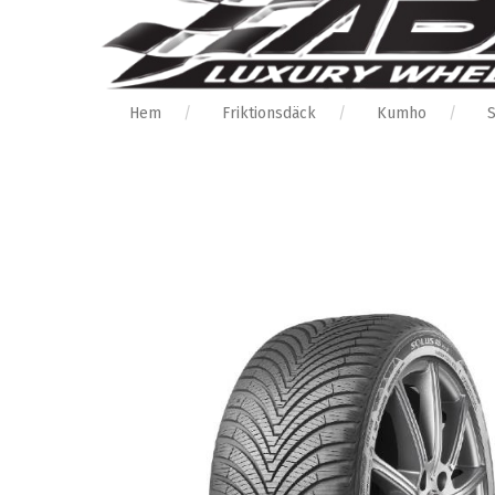
Hem
Friktionsdäck
Kumho
S