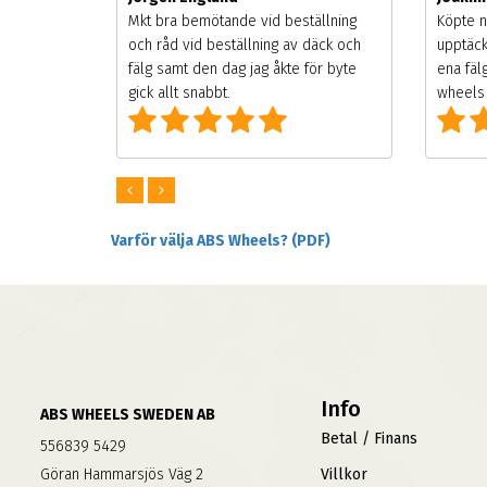
songen.
Mkt bra bemötande vid beställning
Köpte n
g men
och råd vid beställning av däck och
upptäck
digt
fälg samt den dag jag åkte för byte
ena fäl
om alla
gick allt snabbt.
wheels 
Varför välja ABS Wheels? (PDF)
Info
ABS WHEELS SWEDEN AB
Betal / Finans
556839 5429
Göran Hammarsjös Väg 2
Villkor