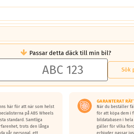
brukningen)
Passar detta däck till min bil?
 rullmotstånd.
brukning än ett klass G däck.
an 50 liter bränsle med ett klass A däck gentemot ett klass G däck.
Sök 
 vilken rutt du kör, samt vilken körstil du använder.
rtaste bromssträckan och F är den längsta.
tta lastbilar.
GARANTERAT RÄT
a in på en väg där det ligger 0.5-1.5 mm vatten.
ns här för att när som helst
När du beställer fä
a fyra billängder( ca 18meter) mellan däck med betyg A gentemot
Specialisterna på ABS Wheels
för att köpa dem i 
sta standard. Samtliga
bildatabasen i hela
rfarenhet, trots den långa
gäller för vilka for
lda vår personal, ett
erbjuder passar just