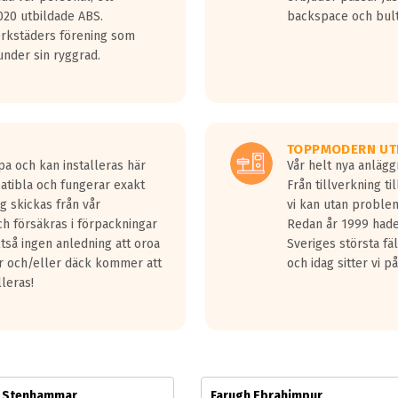
jud överträffa motorljudet.
20 utbildade ABS.
backspace och bul
v ett däck med vågar. Hög bullernivå markeras med svarta vågor
erkstäders förening som
däck.
nder sin ryggrad.
 kraven som finns i dagsläget, men är inte längre tillåtna enligt nya
ör år 2016 nya regelverk.
ecibel tystare än det regelverk som börjar gälla 2016.
TOPPMODERN UT
pa och kan installeras här
Vår helt nya anläg
patibla och fungerar exakt
Från tillverkning t
g skickas från vår
vi kan utan problem
h försäkras i förpackningar
Redan år 1999 hade 
lltså ingen anledning att oroa
Sveriges största fä
ar och/eller däck kommer att
och idag sitter vi 
lleras!
m Stenhammar
Farugh Ebrahimpur