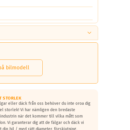
på bilmodell
T STORLEK
lgar eller däck från oss behöver du inte oroa dig
fel storlek! Vi har nämligen den bredaste
 industrin när det kommer till vilka mått som
don. Vi garanterar dig att de fälgar och däck vi
 din bil / med rätt diameter, förskjutning,