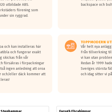
jud överträffa motorljudet.
20 utbildade ABS.
backspace och bul
v ett däck med vågar. Hög bullernivå markeras med svarta vågor
erkstäders förening som
däck.
nder sin ryggrad.
 kraven som finns i dagsläget, men är inte längre tillåtna enligt nya
ör år 2016 nya regelverk.
ecibel tystare än det regelverk som börjar gälla 2016.
TOPPMODERN UT
pa och kan installeras här
Vår helt nya anläg
patibla och fungerar exakt
Från tillverkning t
g skickas från vår
vi kan utan problem
h försäkras i förpackningar
Redan år 1999 hade 
lltså ingen anledning att oroa
Sveriges största fä
ar och/eller däck kommer att
och idag sitter vi 
lleras!
m Stenhammar
Farugh Ebrahimpur