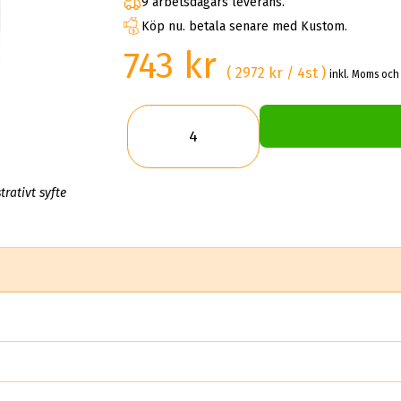
9 arbetsdagars leverans.
Köp nu. betala senare med Kustom.
743 kr
( 2972 kr / 4st )
inkl. Moms och 
trativt syfte