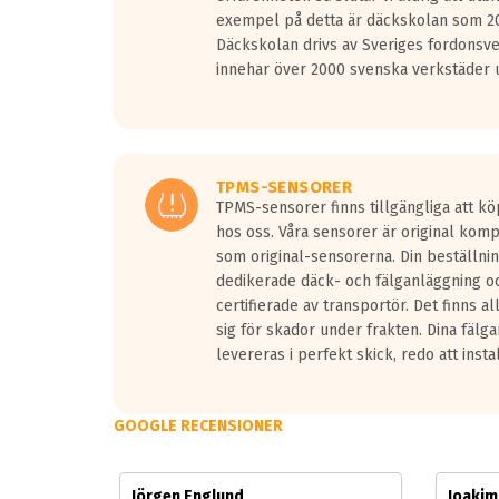
Vid körning i över 50km/h brukar rullmotståndets l
exempel på detta är däckskolan som 20
På däckmärkningen kommer det finnas en symbol a
Däckskolan drivs av Sveriges fordonsv
medans de vita vågorna påvisar om det är ett tyst 
innehar över 2000 svenska verkstäder u
Ett däck med tre svarta vågor uppnår de europeiska
regelverket som introduceras år 2016.
Ett däck med två svarta vågor är redan godkända f
Ett däck med en svart våg kommer vara minst tre d
TPMS-SENSORER
TPMS-sensorer finns tillgängliga att kö
hos oss. Våra sensorer är original kom
som original-sensorerna. Din beställnin
dedikerade däck- och fälganläggning oc
certifierade av transportör. Det finns a
sig för skador under frakten. Dina fälg
levereras i perfekt skick, redo att insta
GOOGLE RECENSIONER
Jörgen Englund
Joaki