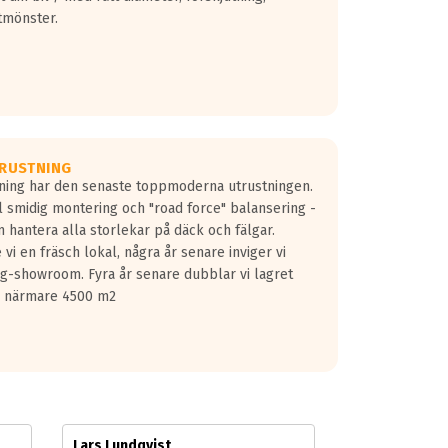
tmönster.
RUSTNING
gning har den senaste toppmoderna utrustningen.
ill smidig montering och "road force" balansering -
 hantera alla storlekar på däck och fälgar.
vi en fräsch lokal, några år senare inviger vi
lg-showroom. Fyra år senare dubblar vi lagret
på närmare 4500 m2
Lars Lundqvist