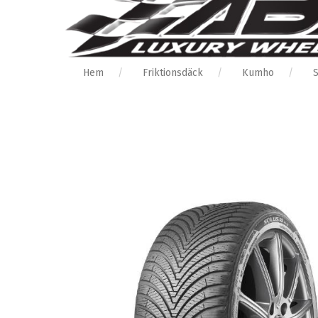
Hem
Friktionsdäck
Kumho
S