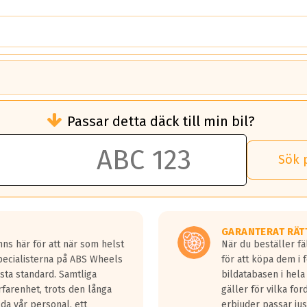
brukningen)
Passar detta däck till min bil?
 rullmotstånd.
brukning än ett klass G däck.
an 50 liter bränsle med ett klass A däck gentemot ett klass G däck.
Sök 
 vilken rutt du kör, samt vilken körstil du använder.
rtaste bromssträckan och F är den längsta.
tta lastbilar.
GARANTERAT RÄT
a in på en väg där det ligger 0.5-1.5 mm vatten.
ns här för att när som helst
När du beställer fä
a fyra billängder( ca 18meter) mellan däck med betyg A gentemot
Specialisterna på ABS Wheels
för att köpa dem i 
sta standard. Samtliga
bildatabasen i hela
rfarenhet, trots den långa
gäller för vilka for
lda vår personal, ett
erbjuder passar just