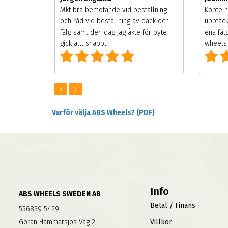
songen.
Mkt bra bemötande vid beställning
Köpte n
g men
och råd vid beställning av däck och
upptäck
digt
fälg samt den dag jag åkte för byte
ena fäl
om alla
gick allt snabbt.
wheels 
Varför välja ABS Wheels? (PDF)
Info
ABS WHEELS SWEDEN AB
Betal / Finans
556839 5429
Göran Hammarsjös Väg 2
Villkor