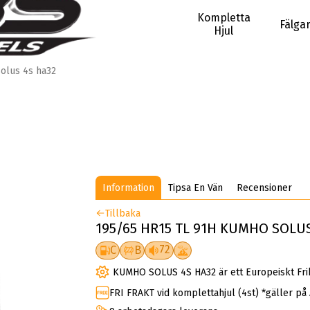
Kompletta
Fälga
Hjul
olus 4s ha32
Information
Tipsa En Vän
Recensioner
Tillbaka
195/65 HR15 TL 91H KUMHO SOLUS
72
C
B
KUMHO SOLUS 4S HA32 är ett Europeiskt Fri
FRI FRAKT vid komplettahjul (4st) *gäller på