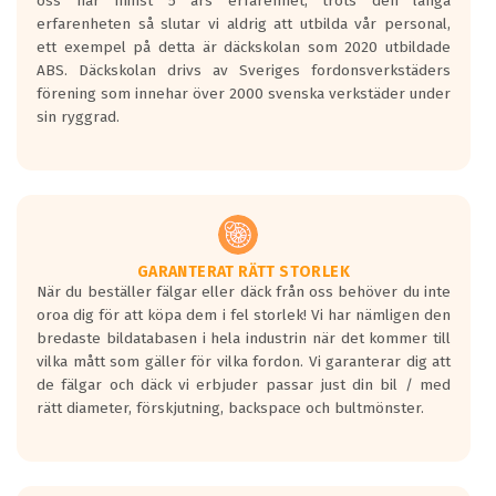
oss har minst 5 års erfarenhet, trots den långa
personbilar och lätta lastbilar.
erfarenheten så slutar vi aldrig att utbilda vår personal,
Betyget sätts efter ett test där däcken
ett exempel på detta är däckskolan som 2020 utbildade
skall bromsa in på en väg där det ligger
ABS. Däckskolan drivs av Sveriges fordonsverkstäders
0.5-1.5 mm vatten.
förening som innehar över 2000 svenska verkstäder under
I 80km/h kommer skillnaden på
sin ryggrad.
bromssträckan vara fyra billängder( ca
18meter) mellan däck med betyg A
gentemot F.
Bullernivån:
Vid körning i över 50km/h brukar
rullmotståndets ljud överträffa
GARANTERAT RÄTT STORLEK
När du beställer fälgar eller däck från oss behöver du inte
motorljudet.
oroa dig för att köpa dem i fel storlek! Vi har nämligen den
På däckmärkningen kommer det finnas
bredaste bildatabasen i hela industrin när det kommer till
en symbol av ett däck med vågar. Hög
vilka mått som gäller för vilka fordon. Vi garanterar dig att
bullernivå markeras med svarta vågor
de fälgar och däck vi erbjuder passar just din bil / med
medans de vita vågorna påvisar om det är
rätt diameter, förskjutning, backspace och bultmönster.
ett tyst däck.
Ett däck med tre svarta vågor uppnår de
europeiska kraven som finns i dagsläget,
men är inte längre tillåtna enligt nya