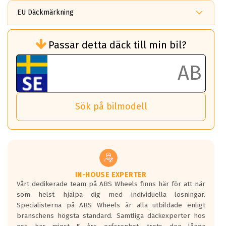
EU Däckmärkning
Rullmotstånd (Som har en inverkan på
Passar detta däck till min bil?
bränsleförbrukningen)
Det ska vara en betygsskala från klass A
till G för rullmotstånd.
Ett klass A däck kommer ha 6,5% bättre
bränsleförbrukning än ett klass G däck.
Det betyder att om man kör 10,000 km,
Sök på bilmodell
så sparar man 50 liter bränsle med ett
klass A däck gentemot ett klass G däck.
Detta är genomsnittet; beroende på väg
underlaget, vilken rutt du kör, samt
vilken körstil du använder.
Våtgrepp egenskaper:
IN-HOUSE EXPERTER
Vårt dedikerade team på ABS Wheels finns här för att när
Betygsskalan är satt A till F. Där A påvisar
som helst hjälpa dig med individuella lösningar.
den kortaste bromssträckan och F är den
Specialisterna på ABS Wheels är alla utbildade enligt
längsta.
branschens högsta standard. Samtliga däckexperter hos
Inga D eller G betyg delas ut för