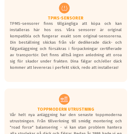
regelverket som introduceras år 2016.
Ett däck med två svarta vågor är redan
godkända för år 2016 nya regelverk.
TPMS-SENSORER
TPMS-sensorer finns tillgängliga att köpa och kan
Ett däck med en svart våg kommer vara
installeras här hos oss. Våra sensorer är original
minst tre decibel tystare än det
kompatibla och fungerar exakt som original-sensorerna.
regelverk som börjar gälla 2016.
Din beställning skickas från vår dedikerade däck- och
fälganläggning och försäkras i förpackningar certifierade
av transportör. Det finns alltså ingen anledning att oroa
sig för skador under frakten. Dina fälgar och/eller däck
kommer att levereras i perfekt skick, redo att installeras!
TOPPMODERN UTRUSTNING
Vår helt nya anläggning har den senaste toppmoderna
utrustningen. Från tillverkning till smidig montering och
"road force" balansering - vi kan utan problem hantera
alla storlekar på däck och fälgar. Redan år 1999 hade vi en