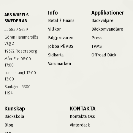
Info
Applikationer
ABS WHEELS
Betal / Finans
Däckväljare
SWEDEN AB
Villkor
Däckomvandlare
556839 5429
Göran Hammarsjös
Fälgprovaren
Press
Väg 2
Jobba På ABS
TPMS
19572 Rosersberg
Sidkarta
Offroad Däck
Mån-Fre 08:00-
Varumärken
17:00
Lunchstängt 12:00-
13:00
Bankgiro: 5300-
1194
Kunskap
KONTAKTA
Däckskola
Kontakta Oss
Blog
Vinterdäck