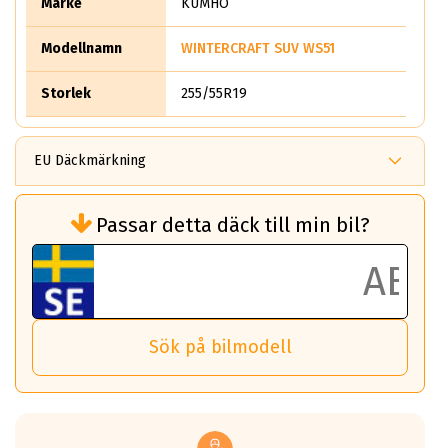
Märke
KUMHO
Modellnamn
WINTERCRAFT SUV WS51
Storlek
255/55R19
EU Däckmärkning
Rullmotstånd (Som har en inverkan på
Passar detta däck till min bil?
bränsleförbrukningen)
Det ska vara en betygsskala från klass A
till G för rullmotstånd.
Ett klass A däck kommer ha 6,5% bättre
bränsleförbrukning än ett klass G däck.
Det betyder att om man kör 10,000 km,
Sök på bilmodell
så sparar man 50 liter bränsle med ett
klass A däck gentemot ett klass G däck.
Detta är genomsnittet; beroende på väg
underlaget, vilken rutt du kör, samt