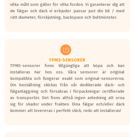
vilka mått som gäller för vilka fordon. Vi garanterar dig att
bullernivå markeras med svarta vågor
de fälgar och däck vi erbjuder passar just din bil / med
medans de vita vågorna påvisar om det är
rätt diameter, förskjutning, backspace och bultmönster.
ett tyst däck.
Ett däck med tre svarta vågor uppnår de
europeiska kraven som finns i dagsläget,
men är inte längre tillåtna enligt nya
regelverket som introduceras år 2016.
Ett däck med två svarta vågor är redan
godkända för år 2016 nya regelverk.
TPMS-SENSORER
TPMS-sensorer finns tillgängliga att köpa och kan
Ett däck med en svart våg kommer vara
installeras här hos oss. Våra sensorer är original
minst tre decibel tystare än det
kompatibla och fungerar exakt som original-sensorerna.
regelverk som börjar gälla 2016.
Din beställning skickas från vår dedikerade däck- och
fälganläggning och försäkras i förpackningar certifierade
av transportör. Det finns alltså ingen anledning att oroa
sig för skador under frakten. Dina fälgar och/eller däck
kommer att levereras i perfekt skick, redo att installeras!