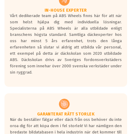
vilken körstil du använder.
Våtgrepp egenskaper:
IN-HOUSE EXPERTER
Vårt dedikerade team på ABS Wheels finns här för att när
Betygsskalan är satt A till F. Där A påvisar
som helst hjälpa dig med individuella lösningar.
den kortaste bromssträckan och F är den
Specialisterna på ABS Wheels är alla utbildade enligt
längsta.
branschens högsta standard. Samtliga däckexperter hos
Inga D eller G betyg delas ut för
oss har minst 5 års erfarenhet, trots den långa
personbilar och lätta lastbilar.
erfarenheten så slutar vi aldrig att utbilda vår personal,
Betyget sätts efter ett test där däcken
ett exempel på detta är däckskolan som 2020 utbildade
skall bromsa in på en väg där det ligger
ABS. Däckskolan drivs av Sveriges fordonsverkstäders
0.5-1.5 mm vatten.
förening som innehar över 2000 svenska verkstäder under
I 80km/h kommer skillnaden på
sin ryggrad.
bromssträckan vara fyra billängder( ca
18meter) mellan däck med betyg A
gentemot F.
Bullernivån:
Vid körning i över 50km/h brukar
rullmotståndets ljud överträffa
GARANTERAT RÄTT STORLEK
När du beställer fälgar eller däck från oss behöver du inte
motorljudet.
oroa dig för att köpa dem i fel storlek! Vi har nämligen den
På däckmärkningen kommer det finnas
bredaste bildatabasen i hela industrin när det kommer till
en symbol av ett däck med vågar. Hög