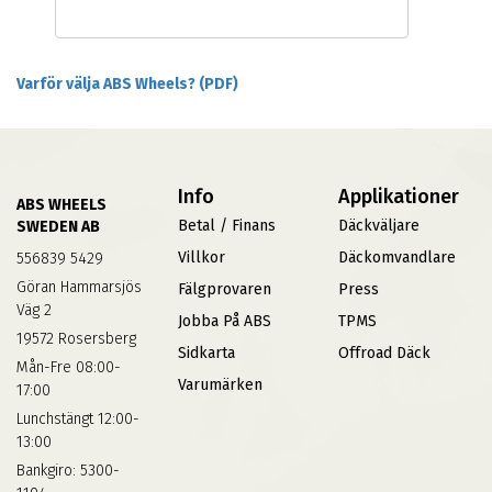
Varför välja ABS Wheels? (PDF)
Info
Applikationer
ABS WHEELS
Betal / Finans
Däckväljare
SWEDEN AB
Villkor
Däckomvandlare
556839 5429
Göran Hammarsjös
Fälgprovaren
Press
Väg 2
Jobba På ABS
TPMS
19572 Rosersberg
Sidkarta
Offroad Däck
Mån-Fre 08:00-
Varumärken
17:00
Lunchstängt 12:00-
13:00
Bankgiro: 5300-