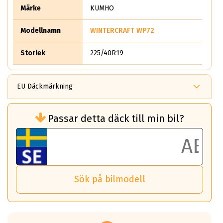
Märke
KUMHO
Modellnamn
WINTERCRAFT WP72
Storlek
225/40R19
EU Däckmärkning
Rullmotstånd (Som har en inverkan på
Passar detta däck till min bil?
bränsleförbrukningen)
Det ska vara en betygsskala från klass A
till G för rullmotstånd.
Ett klass A däck kommer ha 6,5% bättre
bränsleförbrukning än ett klass G däck.
Det betyder att om man kör 10,000 km,
Sök på bilmodell
så sparar man 50 liter bränsle med ett
klass A däck gentemot ett klass G däck.
Detta är genomsnittet; beroende på väg
underlaget, vilken rutt du kör, samt