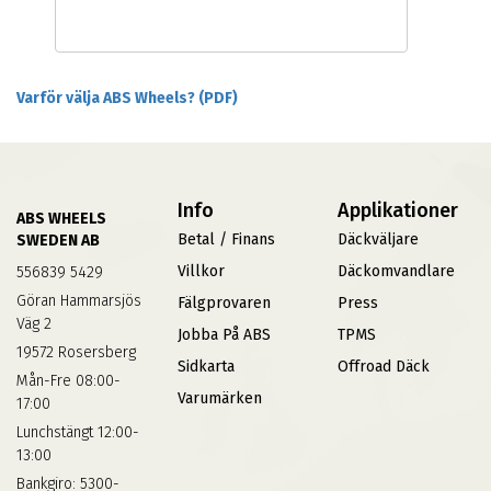
Varför välja ABS Wheels? (PDF)
Info
Applikationer
ABS WHEELS
Betal / Finans
Däckväljare
SWEDEN AB
Villkor
Däckomvandlare
556839 5429
Göran Hammarsjös
Fälgprovaren
Press
Väg 2
Jobba På ABS
TPMS
19572 Rosersberg
Sidkarta
Offroad Däck
Mån-Fre 08:00-
Varumärken
17:00
Lunchstängt 12:00-
13:00
Bankgiro: 5300-