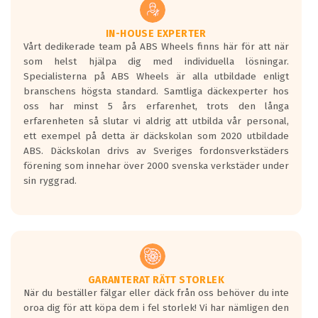
vilken körstil du använder.
Våtgrepp egenskaper:
IN-HOUSE EXPERTER
Vårt dedikerade team på ABS Wheels finns här för att när
Betygsskalan är satt A till F. Där A påvisar
som helst hjälpa dig med individuella lösningar.
den kortaste bromssträckan och F är den
Specialisterna på ABS Wheels är alla utbildade enligt
längsta.
branschens högsta standard. Samtliga däckexperter hos
Inga D eller G betyg delas ut för
oss har minst 5 års erfarenhet, trots den långa
personbilar och lätta lastbilar.
erfarenheten så slutar vi aldrig att utbilda vår personal,
Betyget sätts efter ett test där däcken
ett exempel på detta är däckskolan som 2020 utbildade
skall bromsa in på en väg där det ligger
ABS. Däckskolan drivs av Sveriges fordonsverkstäders
0.5-1.5 mm vatten.
förening som innehar över 2000 svenska verkstäder under
I 80km/h kommer skillnaden på
sin ryggrad.
bromssträckan vara fyra billängder( ca
18meter) mellan däck med betyg A
gentemot F.
Bullernivån:
Vid körning i över 50km/h brukar
rullmotståndets ljud överträffa
GARANTERAT RÄTT STORLEK
När du beställer fälgar eller däck från oss behöver du inte
motorljudet.
oroa dig för att köpa dem i fel storlek! Vi har nämligen den
På däckmärkningen kommer det finnas