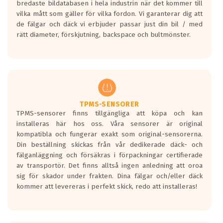
bredaste bildatabasen i hela industrin när det kommer till
en symbol av ett däck med vågar. Hög
vilka mått som gäller för vilka fordon. Vi garanterar dig att
bullernivå markeras med svarta vågor
de fälgar och däck vi erbjuder passar just din bil / med
medans de vita vågorna påvisar om det är
rätt diameter, förskjutning, backspace och bultmönster.
ett tyst däck.
Ett däck med tre svarta vågor uppnår de
europeiska kraven som finns i dagsläget,
men är inte längre tillåtna enligt nya
regelverket som introduceras år 2016.
Ett däck med två svarta vågor är redan
godkända för år 2016 nya regelverk.
TPMS-SENSORER
TPMS-sensorer finns tillgängliga att köpa och kan
Ett däck med en svart våg kommer vara
installeras här hos oss. Våra sensorer är original
minst tre decibel tystare än det
kompatibla och fungerar exakt som original-sensorerna.
regelverk som börjar gälla 2016.
Din beställning skickas från vår dedikerade däck- och
fälganläggning och försäkras i förpackningar certifierade
av transportör. Det finns alltså ingen anledning att oroa
sig för skador under frakten. Dina fälgar och/eller däck
kommer att levereras i perfekt skick, redo att installeras!