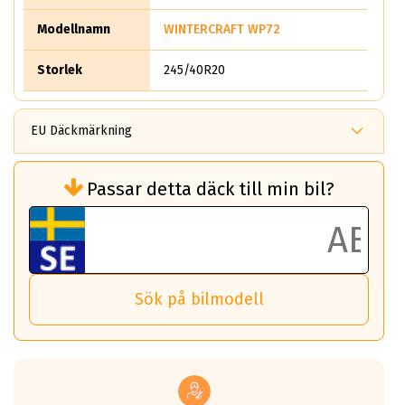
Modellnamn
WINTERCRAFT WP72
Storlek
245/40R20
EU Däckmärkning
Rullmotstånd (Som har en inverkan på
Passar detta däck till min bil?
bränsleförbrukningen)
Det ska vara en betygsskala från klass A
till G för rullmotstånd.
Ett klass A däck kommer ha 6,5% bättre
bränsleförbrukning än ett klass G däck.
Det betyder att om man kör 10,000 km,
Sök på bilmodell
så sparar man 50 liter bränsle med ett
klass A däck gentemot ett klass G däck.
Detta är genomsnittet; beroende på väg
underlaget, vilken rutt du kör, samt
vilken körstil du använder.