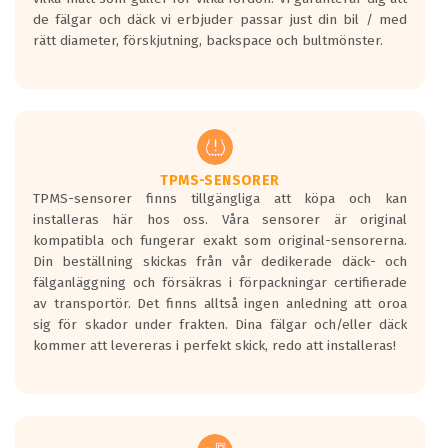
bullernivå markeras med svarta vågor
de fälgar och däck vi erbjuder passar just din bil / med
medans de vita vågorna påvisar om det är
rätt diameter, förskjutning, backspace och bultmönster.
ett tyst däck.
Ett däck med tre svarta vågor uppnår de
europeiska kraven som finns i dagsläget,
men är inte längre tillåtna enligt nya
regelverket som introduceras år 2016.
Ett däck med två svarta vågor är redan
godkända för år 2016 nya regelverk.
TPMS-SENSORER
TPMS-sensorer finns tillgängliga att köpa och kan
Ett däck med en svart våg kommer vara
installeras här hos oss. Våra sensorer är original
minst tre decibel tystare än det
kompatibla och fungerar exakt som original-sensorerna.
regelverk som börjar gälla 2016.
Din beställning skickas från vår dedikerade däck- och
fälganläggning och försäkras i förpackningar certifierade
av transportör. Det finns alltså ingen anledning att oroa
sig för skador under frakten. Dina fälgar och/eller däck
kommer att levereras i perfekt skick, redo att installeras!