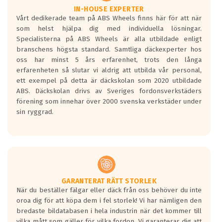
Våtgrepp egenskaper:
IN-HOUSE EXPERTER
Vårt dedikerade team på ABS Wheels finns här för att när
Betygsskalan är satt A till F. Där A påvisar
som helst hjälpa dig med individuella lösningar.
den kortaste bromssträckan och F är den
Specialisterna på ABS Wheels är alla utbildade enligt
längsta.
branschens högsta standard. Samtliga däckexperter hos
Inga D eller G betyg delas ut för
oss har minst 5 års erfarenhet, trots den långa
personbilar och lätta lastbilar.
erfarenheten så slutar vi aldrig att utbilda vår personal,
Betyget sätts efter ett test där däcken
ett exempel på detta är däckskolan som 2020 utbildade
skall bromsa in på en väg där det ligger
ABS. Däckskolan drivs av Sveriges fordonsverkstäders
0.5-1.5 mm vatten.
förening som innehar över 2000 svenska verkstäder under
I 80km/h kommer skillnaden på
sin ryggrad.
bromssträckan vara fyra billängder( ca
18meter) mellan däck med betyg A
gentemot F.
Bullernivån:
Vid körning i över 50km/h brukar
rullmotståndets ljud överträffa
GARANTERAT RÄTT STORLEK
När du beställer fälgar eller däck från oss behöver du inte
motorljudet.
oroa dig för att köpa dem i fel storlek! Vi har nämligen den
På däckmärkningen kommer det finnas
bredaste bildatabasen i hela industrin när det kommer till
en symbol av ett däck med vågar. Hög
vilka mått som gäller för vilka fordon. Vi garanterar dig att