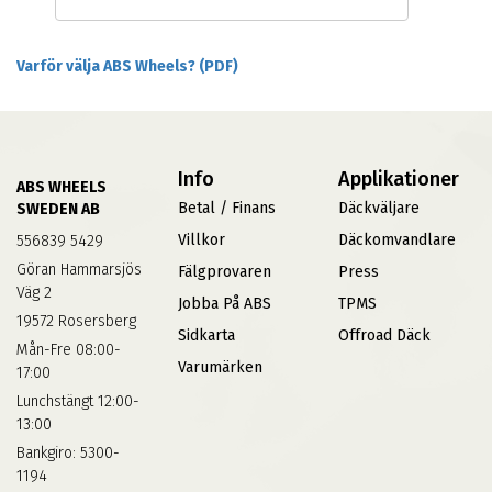
Varför välja ABS Wheels? (PDF)
Info
Applikationer
ABS WHEELS
Betal / Finans
Däckväljare
SWEDEN AB
Villkor
Däckomvandlare
556839 5429
Göran Hammarsjös
Fälgprovaren
Press
Väg 2
Jobba På ABS
TPMS
19572 Rosersberg
Sidkarta
Offroad Däck
Mån-Fre 08:00-
Varumärken
17:00
Lunchstängt 12:00-
13:00
Bankgiro: 5300-
1194