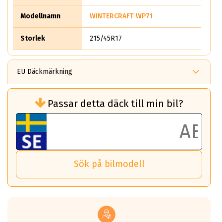
Modellnamn
WINTERCRAFT WP71
Storlek
215/45R17
EU Däckmärkning
Rullmotstånd (Som har en inverkan på
Passar detta däck till min bil?
bränsleförbrukningen)
Det ska vara en betygsskala från klass A
till G för rullmotstånd.
Ett klass A däck kommer ha 6,5% bättre
bränsleförbrukning än ett klass G däck.
Det betyder att om man kör 10,000 km,
Sök på bilmodell
så sparar man 50 liter bränsle med ett
klass A däck gentemot ett klass G däck.
Detta är genomsnittet; beroende på väg
underlaget, vilken rutt du kör, samt
vilken körstil du använder.