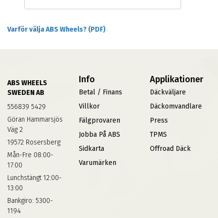
Varför välja ABS Wheels? (PDF)
Info
Applikationer
ABS WHEELS
Betal / Finans
Däckväljare
SWEDEN AB
Villkor
Däckomvandlare
556839 5429
Göran Hammarsjös
Fälgprovaren
Press
Väg 2
Jobba På ABS
TPMS
19572 Rosersberg
Sidkarta
Offroad Däck
Mån-Fre 08:00-
Varumärken
17:00
Lunchstängt 12:00-
13:00
Bankgiro: 5300-
1194