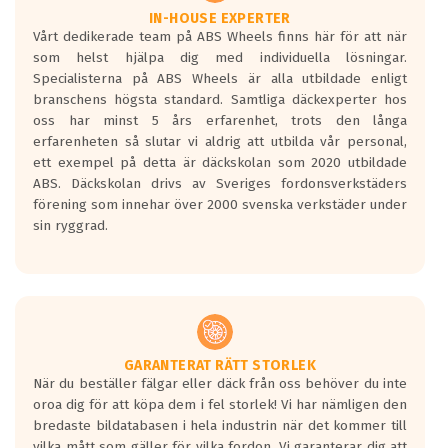
Våtgrepp egenskaper:
IN-HOUSE EXPERTER
Vårt dedikerade team på ABS Wheels finns här för att när
Betygsskalan är satt A till F. Där A påvisar
som helst hjälpa dig med individuella lösningar.
den kortaste bromssträckan och F är den
Specialisterna på ABS Wheels är alla utbildade enligt
längsta.
branschens högsta standard. Samtliga däckexperter hos
Inga D eller G betyg delas ut för
oss har minst 5 års erfarenhet, trots den långa
personbilar och lätta lastbilar.
erfarenheten så slutar vi aldrig att utbilda vår personal,
Betyget sätts efter ett test där däcken
ett exempel på detta är däckskolan som 2020 utbildade
skall bromsa in på en väg där det ligger
ABS. Däckskolan drivs av Sveriges fordonsverkstäders
0.5-1.5 mm vatten.
förening som innehar över 2000 svenska verkstäder under
I 80km/h kommer skillnaden på
sin ryggrad.
bromssträckan vara fyra billängder( ca
18meter) mellan däck med betyg A
gentemot F.
Bullernivån:
Vid körning i över 50km/h brukar
rullmotståndets ljud överträffa
GARANTERAT RÄTT STORLEK
När du beställer fälgar eller däck från oss behöver du inte
motorljudet.
oroa dig för att köpa dem i fel storlek! Vi har nämligen den
På däckmärkningen kommer det finnas
bredaste bildatabasen i hela industrin när det kommer till
en symbol av ett däck med vågar. Hög
vilka mått som gäller för vilka fordon. Vi garanterar dig att