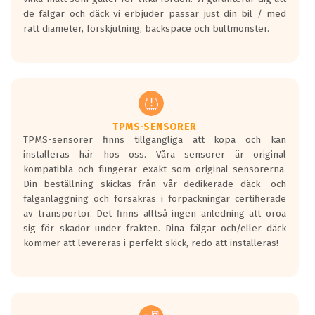
bullernivå markeras med svarta vågor
de fälgar och däck vi erbjuder passar just din bil / med
medans de vita vågorna påvisar om det är
rätt diameter, förskjutning, backspace och bultmönster.
ett tyst däck.
Ett däck med tre svarta vågor uppnår de
europeiska kraven som finns i dagsläget,
men är inte längre tillåtna enligt nya
regelverket som introduceras år 2016.
Ett däck med två svarta vågor är redan
godkända för år 2016 nya regelverk.
TPMS-SENSORER
TPMS-sensorer finns tillgängliga att köpa och kan
Ett däck med en svart våg kommer vara
installeras här hos oss. Våra sensorer är original
minst tre decibel tystare än det
kompatibla och fungerar exakt som original-sensorerna.
regelverk som börjar gälla 2016.
Din beställning skickas från vår dedikerade däck- och
fälganläggning och försäkras i förpackningar certifierade
av transportör. Det finns alltså ingen anledning att oroa
sig för skador under frakten. Dina fälgar och/eller däck
kommer att levereras i perfekt skick, redo att installeras!