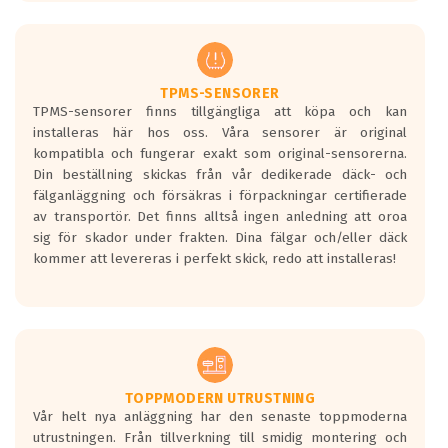
europeiska kraven som finns i dagsläget,
men är inte längre tillåtna enligt nya
regelverket som introduceras år 2016.
Ett däck med två svarta vågor är redan
godkända för år 2016 nya regelverk.
TPMS-SENSORER
TPMS-sensorer finns tillgängliga att köpa och kan
Ett däck med en svart våg kommer vara
installeras här hos oss. Våra sensorer är original
minst tre decibel tystare än det
kompatibla och fungerar exakt som original-sensorerna.
regelverk som börjar gälla 2016.
Din beställning skickas från vår dedikerade däck- och
fälganläggning och försäkras i förpackningar certifierade
av transportör. Det finns alltså ingen anledning att oroa
sig för skador under frakten. Dina fälgar och/eller däck
kommer att levereras i perfekt skick, redo att installeras!
TOPPMODERN UTRUSTNING
Vår helt nya anläggning har den senaste toppmoderna
utrustningen. Från tillverkning till smidig montering och