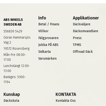
Info
Applikationer
ABS WHEELS
Betal / Finans
Däckväljare
SWEDEN AB
Villkor
Däckomvandlare
556839 5429
Göran Hammarsjös
Fälgprovaren
Press
Väg 2
Jobba På ABS
TPMS
19572 Rosersberg
Sidkarta
Offroad Däck
Mån-Fre 08:00-
Varumärken
17:00
Lunchstängt 12:00-
13:00
Bankgiro: 5300-
1194
Kunskap
KONTAKTA
Däckskola
Kontakta Oss