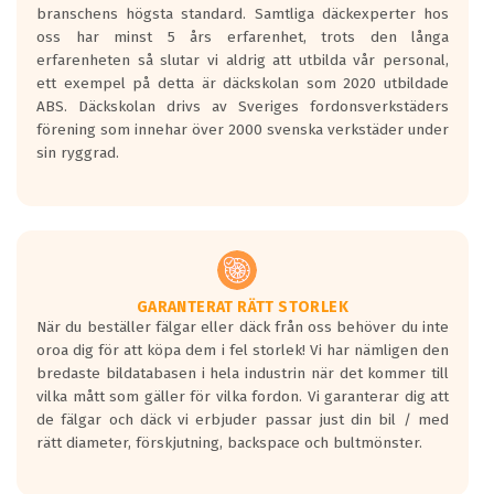
branschens högsta standard. Samtliga däckexperter hos
Inga D eller G betyg delas ut för
oss har minst 5 års erfarenhet, trots den långa
personbilar och lätta lastbilar.
erfarenheten så slutar vi aldrig att utbilda vår personal,
Betyget sätts efter ett test där däcken
ett exempel på detta är däckskolan som 2020 utbildade
skall bromsa in på en väg där det ligger
ABS. Däckskolan drivs av Sveriges fordonsverkstäders
0.5-1.5 mm vatten.
förening som innehar över 2000 svenska verkstäder under
I 80km/h kommer skillnaden på
sin ryggrad.
bromssträckan vara fyra billängder( ca
18meter) mellan däck med betyg A
gentemot F.
Bullernivån:
Vid körning i över 50km/h brukar
rullmotståndets ljud överträffa
GARANTERAT RÄTT STORLEK
När du beställer fälgar eller däck från oss behöver du inte
motorljudet.
oroa dig för att köpa dem i fel storlek! Vi har nämligen den
På däckmärkningen kommer det finnas
bredaste bildatabasen i hela industrin när det kommer till
en symbol av ett däck med vågar. Hög
vilka mått som gäller för vilka fordon. Vi garanterar dig att
bullernivå markeras med svarta vågor
de fälgar och däck vi erbjuder passar just din bil / med
medans de vita vågorna påvisar om det är
rätt diameter, förskjutning, backspace och bultmönster.
ett tyst däck.
Ett däck med tre svarta vågor uppnår de