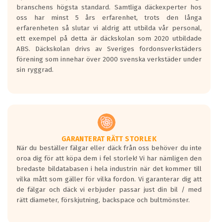
längsta.
branschens högsta standard. Samtliga däckexperter hos
Inga D eller G betyg delas ut för
oss har minst 5 års erfarenhet, trots den långa
personbilar och lätta lastbilar.
erfarenheten så slutar vi aldrig att utbilda vår personal,
Betyget sätts efter ett test där däcken
ett exempel på detta är däckskolan som 2020 utbildade
skall bromsa in på en väg där det ligger
ABS. Däckskolan drivs av Sveriges fordonsverkstäders
0.5-1.5 mm vatten.
förening som innehar över 2000 svenska verkstäder under
I 80km/h kommer skillnaden på
sin ryggrad.
bromssträckan vara fyra billängder( ca
18meter) mellan däck med betyg A
gentemot F.
Bullernivån:
Vid körning i över 50km/h brukar
rullmotståndets ljud överträffa
GARANTERAT RÄTT STORLEK
När du beställer fälgar eller däck från oss behöver du inte
motorljudet.
oroa dig för att köpa dem i fel storlek! Vi har nämligen den
På däckmärkningen kommer det finnas
bredaste bildatabasen i hela industrin när det kommer till
en symbol av ett däck med vågar. Hög
vilka mått som gäller för vilka fordon. Vi garanterar dig att
bullernivå markeras med svarta vågor
de fälgar och däck vi erbjuder passar just din bil / med
medans de vita vågorna påvisar om det är
rätt diameter, förskjutning, backspace och bultmönster.
ett tyst däck.
Ett däck med tre svarta vågor uppnår de