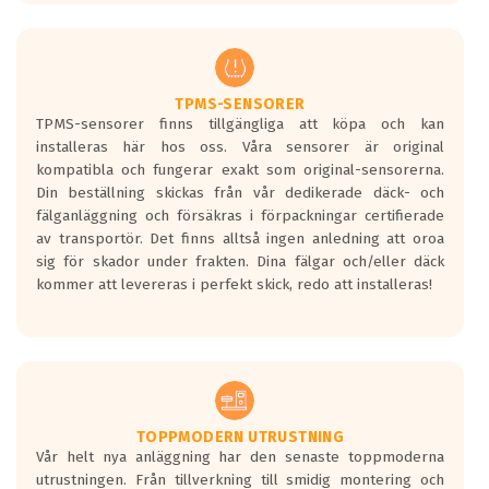
europeiska kraven som finns i dagsläget,
men är inte längre tillåtna enligt nya
regelverket som introduceras år 2016.
Ett däck med två svarta vågor är redan
godkända för år 2016 nya regelverk.
TPMS-SENSORER
TPMS-sensorer finns tillgängliga att köpa och kan
Ett däck med en svart våg kommer vara
installeras här hos oss. Våra sensorer är original
minst tre decibel tystare än det
kompatibla och fungerar exakt som original-sensorerna.
regelverk som börjar gälla 2016.
Din beställning skickas från vår dedikerade däck- och
fälganläggning och försäkras i förpackningar certifierade
av transportör. Det finns alltså ingen anledning att oroa
sig för skador under frakten. Dina fälgar och/eller däck
kommer att levereras i perfekt skick, redo att installeras!
TOPPMODERN UTRUSTNING
Vår helt nya anläggning har den senaste toppmoderna
utrustningen. Från tillverkning till smidig montering och