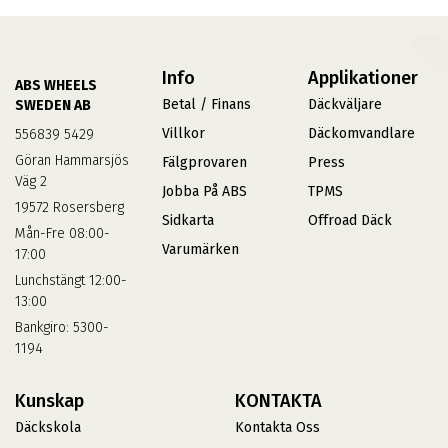
Info
Applikationer
ABS WHEELS
Betal / Finans
Däckväljare
SWEDEN AB
Villkor
Däckomvandlare
556839 5429
Göran Hammarsjös
Fälgprovaren
Press
Väg 2
Jobba På ABS
TPMS
19572 Rosersberg
Sidkarta
Offroad Däck
Mån-Fre 08:00-
Varumärken
17:00
Lunchstängt 12:00-
13:00
Bankgiro: 5300-
1194
Kunskap
KONTAKTA
Däckskola
Kontakta Oss