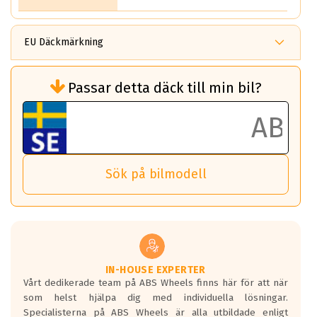
EU Däckmärkning
Rullmotstånd (Som har en inverkan på
Passar detta däck till min bil?
bränsleförbrukningen)
Det ska vara en betygsskala från klass A
till G för rullmotstånd.
Ett klass A däck kommer ha 6,5% bättre
bränsleförbrukning än ett klass G däck.
Det betyder att om man kör 10,000 km,
Sök på bilmodell
så sparar man 50 liter bränsle med ett
klass A däck gentemot ett klass G däck.
Detta är genomsnittet; beroende på väg
underlaget, vilken rutt du kör, samt
vilken körstil du använder.
Våtgrepp egenskaper:
IN-HOUSE EXPERTER
Vårt dedikerade team på ABS Wheels finns här för att när
Betygsskalan är satt A till F. Där A påvisar
som helst hjälpa dig med individuella lösningar.
den kortaste bromssträckan och F är den
Specialisterna på ABS Wheels är alla utbildade enligt