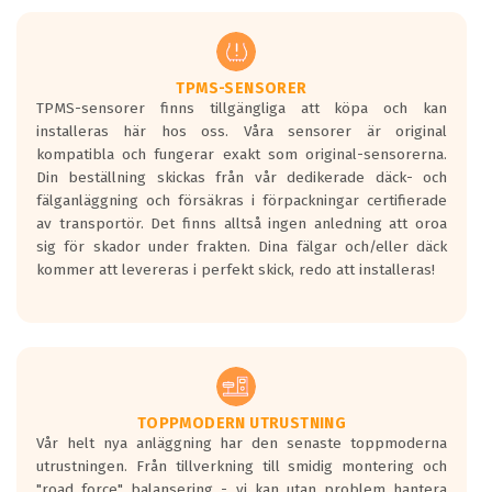
men är inte längre tillåtna enligt nya
regelverket som introduceras år 2016.
Ett däck med två svarta vågor är redan
godkända för år 2016 nya regelverk.
TPMS-SENSORER
TPMS-sensorer finns tillgängliga att köpa och kan
Ett däck med en svart våg kommer vara
installeras här hos oss. Våra sensorer är original
minst tre decibel tystare än det
kompatibla och fungerar exakt som original-sensorerna.
regelverk som börjar gälla 2016.
Din beställning skickas från vår dedikerade däck- och
fälganläggning och försäkras i förpackningar certifierade
av transportör. Det finns alltså ingen anledning att oroa
sig för skador under frakten. Dina fälgar och/eller däck
kommer att levereras i perfekt skick, redo att installeras!
TOPPMODERN UTRUSTNING
Vår helt nya anläggning har den senaste toppmoderna
utrustningen. Från tillverkning till smidig montering och
"road force" balansering - vi kan utan problem hantera