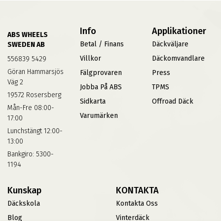
Info
Applikationer
ABS WHEELS
Betal / Finans
Däckväljare
SWEDEN AB
Villkor
Däckomvandlare
556839 5429
Göran Hammarsjös
Fälgprovaren
Press
Väg 2
Jobba På ABS
TPMS
19572 Rosersberg
Sidkarta
Offroad Däck
Mån-Fre 08:00-
Varumärken
17:00
Lunchstängt 12:00-
13:00
Bankgiro: 5300-
1194
Kunskap
KONTAKTA
Däckskola
Kontakta Oss
Blog
Vinterdäck