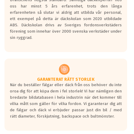
Inga D eller G betyg delas ut för
oss har minst 5 års erfarenhet, trots den långa
personbilar och lätta lastbilar.
erfarenheten så slutar vi aldrig att utbilda vår personal,
Betyget sätts efter ett test där däcken
ett exempel på detta är däckskolan som 2020 utbildade
skall bromsa in på en väg där det ligger
ABS. Däckskolan drivs av Sveriges fordonsverkstäders
0.5-1.5 mm vatten.
förening som innehar över 2000 svenska verkstäder under
I 80km/h kommer skillnaden på
sin ryggrad.
bromssträckan vara fyra billängder( ca
18meter) mellan däck med betyg A
gentemot F.
Bullernivån:
Vid körning i över 50km/h brukar
rullmotståndets ljud överträffa
GARANTERAT RÄTT STORLEK
När du beställer fälgar eller däck från oss behöver du inte
motorljudet.
oroa dig för att köpa dem i fel storlek! Vi har nämligen den
På däckmärkningen kommer det finnas
bredaste bildatabasen i hela industrin när det kommer till
en symbol av ett däck med vågar. Hög
vilka mått som gäller för vilka fordon. Vi garanterar dig att
bullernivå markeras med svarta vågor
de fälgar och däck vi erbjuder passar just din bil / med
medans de vita vågorna påvisar om det är
rätt diameter, förskjutning, backspace och bultmönster.
ett tyst däck.
Ett däck med tre svarta vågor uppnår de
europeiska kraven som finns i dagsläget,