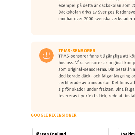
Vid körning i över 50km/h brukar rullmotståndets l
exempel på detta är däckskolan som 20
På däckmärkningen kommer det finnas en symbol a
Däckskolan drivs av Sveriges fordonsv
medans de vita vågorna påvisar om det är ett tyst 
innehar över 2000 svenska verkstäder u
Ett däck med tre svarta vågor uppnår de europeiska
regelverket som introduceras år 2016.
Ett däck med två svarta vågor är redan godkända f
Ett däck med en svart våg kommer vara minst tre d
TPMS-SENSORER
TPMS-sensorer finns tillgängliga att kö
hos oss. Våra sensorer är original kom
som original-sensorerna. Din beställnin
dedikerade däck- och fälganläggning oc
certifierade av transportör. Det finns a
sig för skador under frakten. Dina fälg
levereras i perfekt skick, redo att insta
GOOGLE RECENSIONER
Jörgen Englund
Joaki