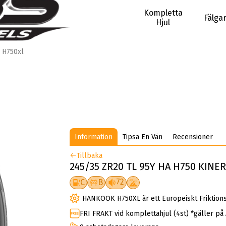
Kompletta
Fälga
Hjul
H750xl
Information
Tipsa En Vän
Recensioner
Tillbaka
245/35 ZR20 TL 95Y HA H750 KINE
72
C
B
HANKOOK H750XL är ett Europeiskt Friktion
FRI FRAKT vid komplettahjul (4st) *gäller på