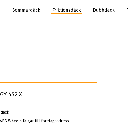
r
Sommardäck
Friktionsdäck
Dubbdäck
RGY 4S2 XL
sdäck
 ABS Wheels fälgar till företagsadress