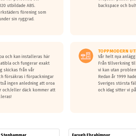
jud överträffa motorljudet.
20 utbildade ABS.
backspace och bul
v ett däck med vågar. Hög bullernivå markeras med svarta vågor
erkstäders förening som
däck.
nder sin ryggrad.
 kraven som finns i dagsläget, men är inte längre tillåtna enligt nya
ör år 2016 nya regelverk.
ecibel tystare än det regelverk som börjar gälla 2016.
TOPPMODERN UT
pa och kan installeras här
Vår helt nya anläg
patibla och fungerar exakt
Från tillverkning t
g skickas från vår
vi kan utan problem
h försäkras i förpackningar
Redan år 1999 hade 
lltså ingen anledning att oroa
Sveriges största fä
ar och/eller däck kommer att
och idag sitter vi 
lleras!
m Stenhammar
Farugh Ebrahimpur