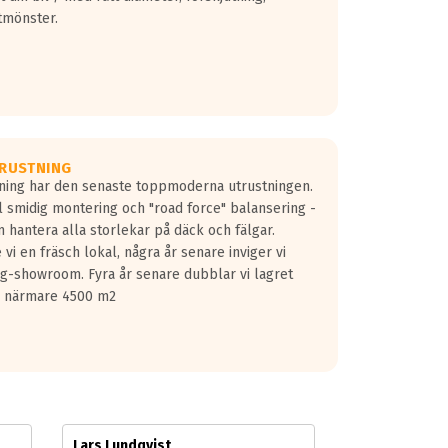
tmönster.
RUSTNING
gning har den senaste toppmoderna utrustningen.
ill smidig montering och "road force" balansering -
 hantera alla storlekar på däck och fälgar.
vi en fräsch lokal, några år senare inviger vi
lg-showroom. Fyra år senare dubblar vi lagret
på närmare 4500 m2
Lars Lundqvist