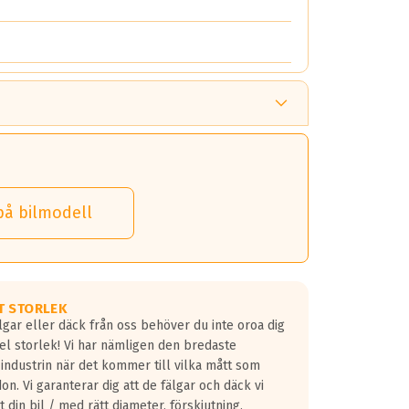
på bilmodell
T STORLEK
lgar eller däck från oss behöver du inte oroa dig
fel storlek! Vi har nämligen den bredaste
 industrin när det kommer till vilka mått som
don. Vi garanterar dig att de fälgar och däck vi
 din bil / med rätt diameter, förskjutning,