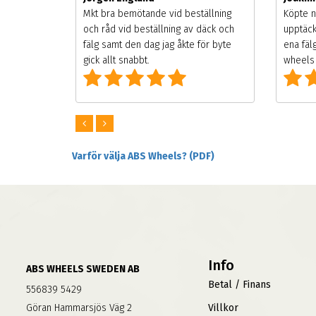
songen.
Mkt bra bemötande vid beställning
Köpte n
g men
och råd vid beställning av däck och
upptäck
digt
fälg samt den dag jag åkte för byte
ena fäl
om alla
gick allt snabbt.
wheels 
Varför välja ABS Wheels? (PDF)
Info
ABS WHEELS SWEDEN AB
Betal / Finans
556839 5429
Göran Hammarsjös Väg 2
Villkor