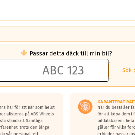
brukningen)
Passar detta däck till min bil?
 rullmotstånd.
brukning än ett klass G däck.
an 50 liter bränsle med ett klass A däck gentemot ett klass G däck.
Sök 
 vilken rutt du kör, samt vilken körstil du använder.
rtaste bromssträckan och F är den längsta.
tta lastbilar.
GARANTERAT RÄT
a in på en väg där det ligger 0.5-1.5 mm vatten.
ns här för att när som helst
När du beställer fä
a fyra billängder( ca 18meter) mellan däck med betyg A gentemot
Specialisterna på ABS Wheels
för att köpa dem i 
sta standard. Samtliga
bildatabasen i hela
rfarenhet, trots den långa
gäller för vilka for
lda vår personal, ett
erbjuder passar just