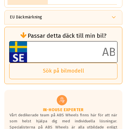
EU Däckmärkning
Rullmotstånd (Som har en inverkan på
Passar detta däck till min bil?
bränsleförbrukningen)
Det ska vara en betygsskala från klass A
till G för rullmotstånd.
Ett klass A däck kommer ha 6,5% bättre
bränsleförbrukning än ett klass G däck.
Det betyder att om man kör 10,000 km,
Sök på bilmodell
så sparar man 50 liter bränsle med ett
klass A däck gentemot ett klass G däck.
Detta är genomsnittet; beroende på väg
underlaget, vilken rutt du kör, samt
vilken körstil du använder.
Våtgrepp egenskaper:
IN-HOUSE EXPERTER
Vårt dedikerade team på ABS Wheels finns här för att när
Betygsskalan är satt A till F. Där A påvisar
som helst hjälpa dig med individuella lösningar.
den kortaste bromssträckan och F är den
Specialisterna på ABS Wheels är alla utbildade enligt