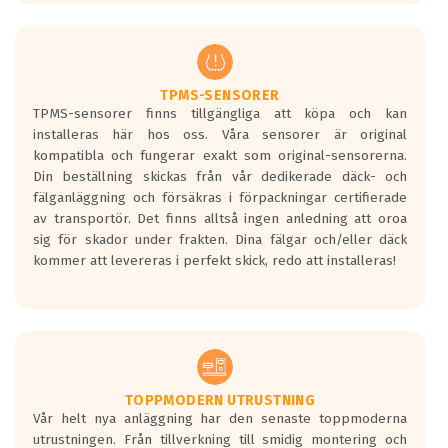
europeiska kraven som finns i dagsläget,
men är inte längre tillåtna enligt nya
regelverket som introduceras år 2016.
Ett däck med två svarta vågor är redan
godkända för år 2016 nya regelverk.
TPMS-SENSORER
TPMS-sensorer finns tillgängliga att köpa och kan
Ett däck med en svart våg kommer vara
installeras här hos oss. Våra sensorer är original
minst tre decibel tystare än det
kompatibla och fungerar exakt som original-sensorerna.
regelverk som börjar gälla 2016.
Din beställning skickas från vår dedikerade däck- och
fälganläggning och försäkras i förpackningar certifierade
av transportör. Det finns alltså ingen anledning att oroa
sig för skador under frakten. Dina fälgar och/eller däck
kommer att levereras i perfekt skick, redo att installeras!
TOPPMODERN UTRUSTNING
Vår helt nya anläggning har den senaste toppmoderna
utrustningen. Från tillverkning till smidig montering och