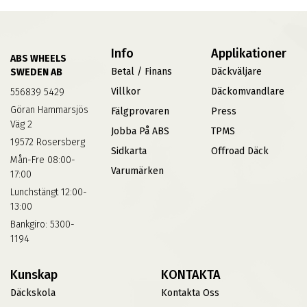
Info
Applikationer
ABS WHEELS
Betal / Finans
Däckväljare
SWEDEN AB
Villkor
Däckomvandlare
556839 5429
Göran Hammarsjös
Fälgprovaren
Press
Väg 2
Jobba På ABS
TPMS
19572 Rosersberg
Sidkarta
Offroad Däck
Mån-Fre 08:00-
Varumärken
17:00
Lunchstängt 12:00-
13:00
Bankgiro: 5300-
1194
Kunskap
KONTAKTA
Däckskola
Kontakta Oss