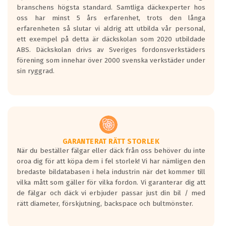
längsta.
branschens högsta standard. Samtliga däckexperter hos
Inga D eller G betyg delas ut för
oss har minst 5 års erfarenhet, trots den långa
personbilar och lätta lastbilar.
erfarenheten så slutar vi aldrig att utbilda vår personal,
Betyget sätts efter ett test där däcken
ett exempel på detta är däckskolan som 2020 utbildade
skall bromsa in på en väg där det ligger
ABS. Däckskolan drivs av Sveriges fordonsverkstäders
0.5-1.5 mm vatten.
förening som innehar över 2000 svenska verkstäder under
I 80km/h kommer skillnaden på
sin ryggrad.
bromssträckan vara fyra billängder( ca
18meter) mellan däck med betyg A
gentemot F.
Bullernivån:
Vid körning i över 50km/h brukar
rullmotståndets ljud överträffa
GARANTERAT RÄTT STORLEK
När du beställer fälgar eller däck från oss behöver du inte
motorljudet.
oroa dig för att köpa dem i fel storlek! Vi har nämligen den
På däckmärkningen kommer det finnas
bredaste bildatabasen i hela industrin när det kommer till
en symbol av ett däck med vågar. Hög
vilka mått som gäller för vilka fordon. Vi garanterar dig att
bullernivå markeras med svarta vågor
de fälgar och däck vi erbjuder passar just din bil / med
medans de vita vågorna påvisar om det är
rätt diameter, förskjutning, backspace och bultmönster.
ett tyst däck.
Ett däck med tre svarta vågor uppnår de