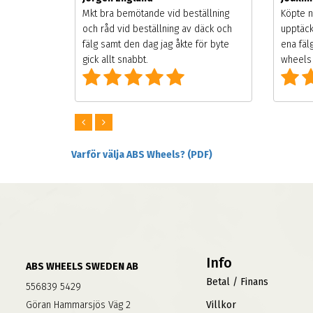
songen.
Mkt bra bemötande vid beställning
Köpte n
g men
och råd vid beställning av däck och
upptäck
digt
fälg samt den dag jag åkte för byte
ena fäl
om alla
gick allt snabbt.
wheels 
Varför välja ABS Wheels? (PDF)
Info
ABS WHEELS SWEDEN AB
Betal / Finans
556839 5429
Göran Hammarsjös Väg 2
Villkor