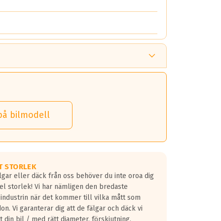
på bilmodell
T STORLEK
lgar eller däck från oss behöver du inte oroa dig
fel storlek! Vi har nämligen den bredaste
 industrin när det kommer till vilka mått som
don. Vi garanterar dig att de fälgar och däck vi
 din bil / med rätt diameter, förskjutning,