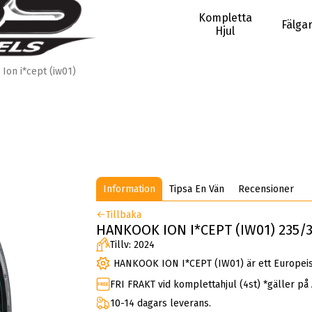
Kompletta
Fälga
Hjul
Ion i*cept (iw01)
Information
Tipsa En Vän
Recensioner
Tillbaka
HANKOOK ION I*CEPT (IW01) 235/35
Tillv: 2024
HANKOOK ION I*CEPT (IW01) är ett Europeis
FRI FRAKT vid komplettahjul (4st) *gäller på
10-14 dagars leverans.