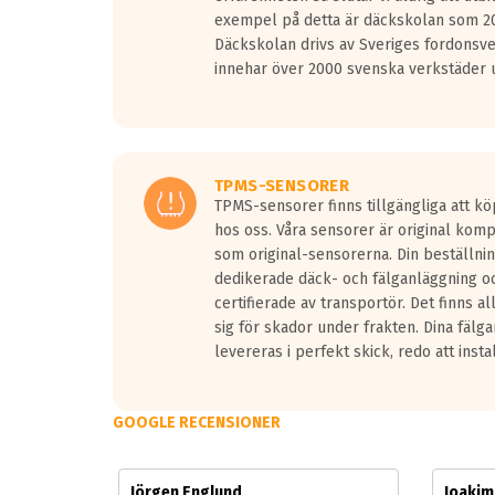
Vid körning i över 50km/h brukar rullmotståndets l
exempel på detta är däckskolan som 20
På däckmärkningen kommer det finnas en symbol a
Däckskolan drivs av Sveriges fordonsv
medans de vita vågorna påvisar om det är ett tyst 
innehar över 2000 svenska verkstäder u
Ett däck med tre svarta vågor uppnår de europeiska
regelverket som introduceras år 2016.
Ett däck med två svarta vågor är redan godkända f
Ett däck med en svart våg kommer vara minst tre d
TPMS-SENSORER
TPMS-sensorer finns tillgängliga att kö
hos oss. Våra sensorer är original kom
som original-sensorerna. Din beställnin
dedikerade däck- och fälganläggning oc
certifierade av transportör. Det finns a
sig för skador under frakten. Dina fälg
levereras i perfekt skick, redo att insta
GOOGLE RECENSIONER
Jörgen Englund
Joaki