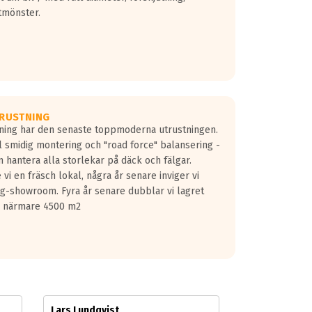
tmönster.
RUSTNING
gning har den senaste toppmoderna utrustningen.
ill smidig montering och "road force" balansering -
 hantera alla storlekar på däck och fälgar.
vi en fräsch lokal, några år senare inviger vi
lg-showroom. Fyra år senare dubblar vi lagret
på närmare 4500 m2
Lars Lundqvist