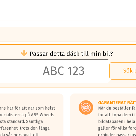
brukningen)
Passar detta däck till min bil?
 rullmotstånd.
brukning än ett klass G däck.
an 50 liter bränsle med ett klass A däck gentemot ett klass G däck.
Sök 
 vilken rutt du kör, samt vilken körstil du använder.
rtaste bromssträckan och F är den längsta.
tta lastbilar.
GARANTERAT RÄT
a in på en väg där det ligger 0.5-1.5 mm vatten.
ns här för att när som helst
När du beställer fä
a fyra billängder( ca 18meter) mellan däck med betyg A gentemot
Specialisterna på ABS Wheels
för att köpa dem i 
sta standard. Samtliga
bildatabasen i hela
rfarenhet, trots den långa
gäller för vilka for
lda vår personal, ett
erbjuder passar just