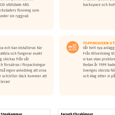
jud överträffa motorljudet.
20 utbildade ABS.
backspace och bul
v ett däck med vågar. Hög bullernivå markeras med svarta vågor
erkstäders förening som
däck.
nder sin ryggrad.
 kraven som finns i dagsläget, men är inte längre tillåtna enligt nya
ör år 2016 nya regelverk.
ecibel tystare än det regelverk som börjar gälla 2016.
TOPPMODERN UT
pa och kan installeras här
Vår helt nya anläg
patibla och fungerar exakt
Från tillverkning t
g skickas från vår
vi kan utan problem
h försäkras i förpackningar
Redan år 1999 hade 
lltså ingen anledning att oroa
Sveriges största fä
ar och/eller däck kommer att
och idag sitter vi 
lleras!
m Stenhammar
Farugh Ebrahimpur