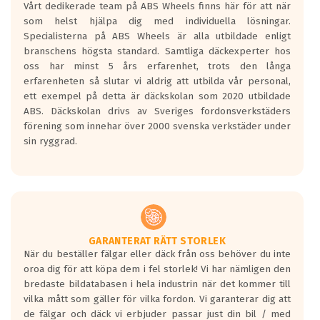
Vårt dedikerade team på ABS Wheels finns här för att när
Betygsskalan är satt A till F. Där A påvisar
som helst hjälpa dig med individuella lösningar.
den kortaste bromssträckan och F är den
Specialisterna på ABS Wheels är alla utbildade enligt
längsta.
branschens högsta standard. Samtliga däckexperter hos
Inga D eller G betyg delas ut för
oss har minst 5 års erfarenhet, trots den långa
personbilar och lätta lastbilar.
erfarenheten så slutar vi aldrig att utbilda vår personal,
Betyget sätts efter ett test där däcken
ett exempel på detta är däckskolan som 2020 utbildade
skall bromsa in på en väg där det ligger
ABS. Däckskolan drivs av Sveriges fordonsverkstäders
0.5-1.5 mm vatten.
förening som innehar över 2000 svenska verkstäder under
I 80km/h kommer skillnaden på
sin ryggrad.
bromssträckan vara fyra billängder( ca
18meter) mellan däck med betyg A
gentemot F.
Bullernivån:
Vid körning i över 50km/h brukar
rullmotståndets ljud överträffa
GARANTERAT RÄTT STORLEK
När du beställer fälgar eller däck från oss behöver du inte
motorljudet.
oroa dig för att köpa dem i fel storlek! Vi har nämligen den
På däckmärkningen kommer det finnas
bredaste bildatabasen i hela industrin när det kommer till
en symbol av ett däck med vågar. Hög
vilka mått som gäller för vilka fordon. Vi garanterar dig att
bullernivå markeras med svarta vågor
de fälgar och däck vi erbjuder passar just din bil / med
medans de vita vågorna påvisar om det är