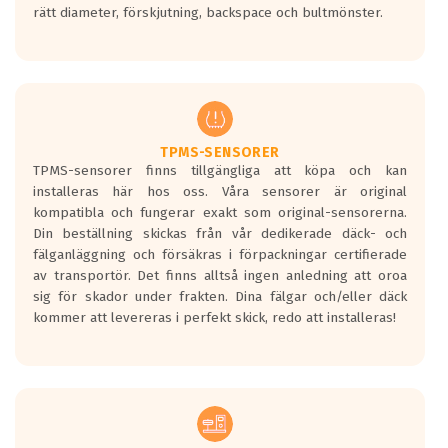
rätt diameter, förskjutning, backspace och bultmönster.
ett tyst däck.
Ett däck med tre svarta vågor uppnår de
europeiska kraven som finns i dagsläget,
men är inte längre tillåtna enligt nya
regelverket som introduceras år 2016.
Ett däck med två svarta vågor är redan
godkända för år 2016 nya regelverk.
TPMS-SENSORER
TPMS-sensorer finns tillgängliga att köpa och kan
Ett däck med en svart våg kommer vara
installeras här hos oss. Våra sensorer är original
minst tre decibel tystare än det
kompatibla och fungerar exakt som original-sensorerna.
regelverk som börjar gälla 2016.
Din beställning skickas från vår dedikerade däck- och
fälganläggning och försäkras i förpackningar certifierade
av transportör. Det finns alltså ingen anledning att oroa
sig för skador under frakten. Dina fälgar och/eller däck
kommer att levereras i perfekt skick, redo att installeras!