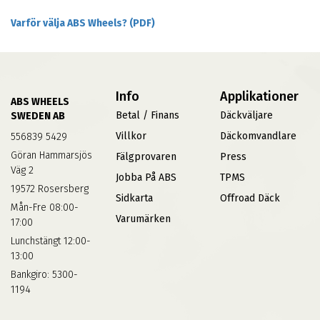
Varför välja ABS Wheels? (PDF)
Info
Applikationer
ABS WHEELS
Betal / Finans
Däckväljare
SWEDEN AB
Villkor
Däckomvandlare
556839 5429
Göran Hammarsjös
Fälgprovaren
Press
Väg 2
Jobba På ABS
TPMS
19572 Rosersberg
Sidkarta
Offroad Däck
Mån-Fre 08:00-
Varumärken
17:00
Lunchstängt 12:00-
13:00
Bankgiro: 5300-
1194