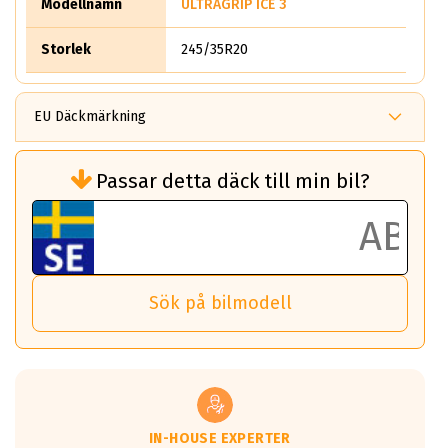
Modellnamn
ULTRAGRIP ICE 3
Storlek
245/35R20
EU Däckmärkning
Rullmotstånd (Som har en inverkan på
Passar detta däck till min bil?
bränsleförbrukningen)
Det ska vara en betygsskala från klass A
till G för rullmotstånd.
Ett klass A däck kommer ha 6,5% bättre
bränsleförbrukning än ett klass G däck.
Det betyder att om man kör 10,000 km,
Sök på bilmodell
så sparar man 50 liter bränsle med ett
klass A däck gentemot ett klass G däck.
Detta är genomsnittet; beroende på väg
underlaget, vilken rutt du kör, samt
vilken körstil du använder.
Våtgrepp egenskaper:
IN-HOUSE EXPERTER