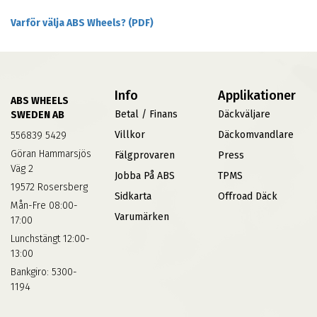
Varför välja ABS Wheels? (PDF)
Info
Applikationer
ABS WHEELS
Betal / Finans
Däckväljare
SWEDEN AB
Villkor
Däckomvandlare
556839 5429
Göran Hammarsjös
Fälgprovaren
Press
Väg 2
Jobba På ABS
TPMS
19572 Rosersberg
Sidkarta
Offroad Däck
Mån-Fre 08:00-
Varumärken
17:00
Lunchstängt 12:00-
13:00
Bankgiro: 5300-
1194