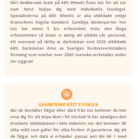
Vårt dedikerade team på ABS Wheels finns här för att när
Betygsskalan är satt A till F. Där A påvisar
som helst hjälpa dig med individuella lösningar.
den kortaste bromssträckan och F är den
Specialisterna på ABS Wheels är alla utbildade enligt
längsta.
branschens högsta standard. Samtliga däckexperter hos
Inga D eller G betyg delas ut för
oss har minst 5 års erfarenhet, trots den långa
personbilar och lätta lastbilar.
erfarenheten så slutar vi aldrig att utbilda vår personal,
Betyget sätts efter ett test där däcken
ett exempel på detta är däckskolan som 2020 utbildade
skall bromsa in på en väg där det ligger
ABS. Däckskolan drivs av Sveriges fordonsverkstäders
0.5-1.5 mm vatten.
förening som innehar över 2000 svenska verkstäder under
I 80km/h kommer skillnaden på
sin ryggrad.
bromssträckan vara fyra billängder( ca
18meter) mellan däck med betyg A
gentemot F.
Bullernivån:
Vid körning i över 50km/h brukar
rullmotståndets ljud överträffa
GARANTERAT RÄTT STORLEK
När du beställer fälgar eller däck från oss behöver du inte
motorljudet.
oroa dig för att köpa dem i fel storlek! Vi har nämligen den
På däckmärkningen kommer det finnas
bredaste bildatabasen i hela industrin när det kommer till
en symbol av ett däck med vågar. Hög
vilka mått som gäller för vilka fordon. Vi garanterar dig att
bullernivå markeras med svarta vågor
de fälgar och däck vi erbjuder passar just din bil / med
medans de vita vågorna påvisar om det är