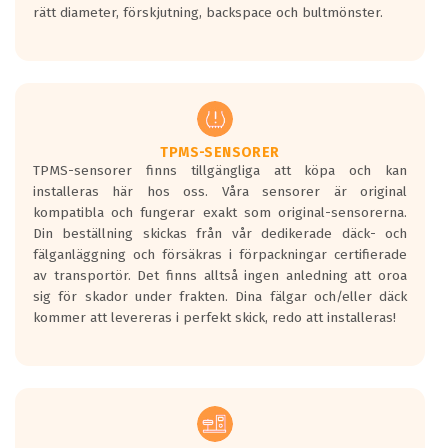
rätt diameter, förskjutning, backspace och bultmönster.
ett tyst däck.
Ett däck med tre svarta vågor uppnår de
europeiska kraven som finns i dagsläget,
men är inte längre tillåtna enligt nya
regelverket som introduceras år 2016.
Ett däck med två svarta vågor är redan
godkända för år 2016 nya regelverk.
TPMS-SENSORER
TPMS-sensorer finns tillgängliga att köpa och kan
Ett däck med en svart våg kommer vara
installeras här hos oss. Våra sensorer är original
minst tre decibel tystare än det
kompatibla och fungerar exakt som original-sensorerna.
regelverk som börjar gälla 2016.
Din beställning skickas från vår dedikerade däck- och
fälganläggning och försäkras i förpackningar certifierade
av transportör. Det finns alltså ingen anledning att oroa
sig för skador under frakten. Dina fälgar och/eller däck
kommer att levereras i perfekt skick, redo att installeras!