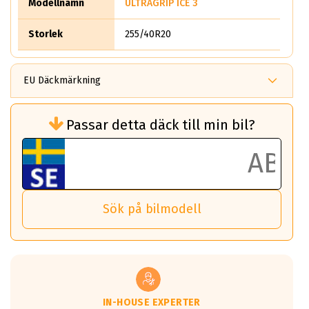
Modellnamn
ULTRAGRIP ICE 3
Storlek
255/40R20
EU Däckmärkning
Rullmotstånd (Som har en inverkan på
Passar detta däck till min bil?
bränsleförbrukningen)
Det ska vara en betygsskala från klass A
till G för rullmotstånd.
Ett klass A däck kommer ha 6,5% bättre
bränsleförbrukning än ett klass G däck.
Det betyder att om man kör 10,000 km,
Sök på bilmodell
så sparar man 50 liter bränsle med ett
klass A däck gentemot ett klass G däck.
Detta är genomsnittet; beroende på väg
underlaget, vilken rutt du kör, samt
vilken körstil du använder.
Våtgrepp egenskaper:
IN-HOUSE EXPERTER