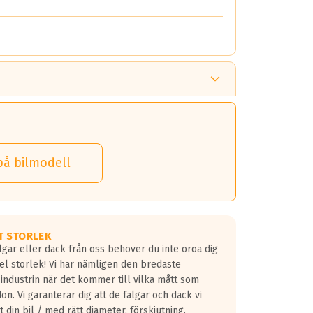
på bilmodell
T STORLEK
lgar eller däck från oss behöver du inte oroa dig
fel storlek! Vi har nämligen den bredaste
 industrin när det kommer till vilka mått som
don. Vi garanterar dig att de fälgar och däck vi
 din bil / med rätt diameter, förskjutning,