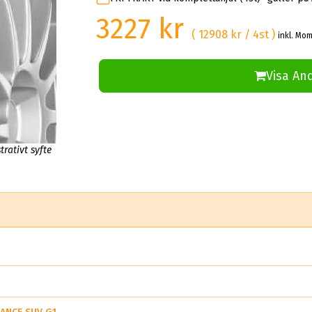
3227 kr
( 12908 kr / 4st )
inkl. Mom
Visa An
trativt syfte