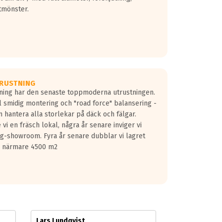
tmönster.
RUSTNING
gning har den senaste toppmoderna utrustningen.
ill smidig montering och "road force" balansering -
 hantera alla storlekar på däck och fälgar.
vi en fräsch lokal, några år senare inviger vi
lg-showroom. Fyra år senare dubblar vi lagret
på närmare 4500 m2
Lars Lundqvist