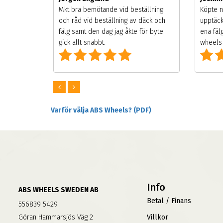
songen.
Mkt bra bemötande vid beställning
Köpte n
g men
och råd vid beställning av däck och
upptäck
digt
fälg samt den dag jag åkte för byte
ena fäl
om alla
gick allt snabbt.
wheels 
Varför välja ABS Wheels? (PDF)
Info
ABS WHEELS SWEDEN AB
Betal / Finans
556839 5429
Göran Hammarsjös Väg 2
Villkor