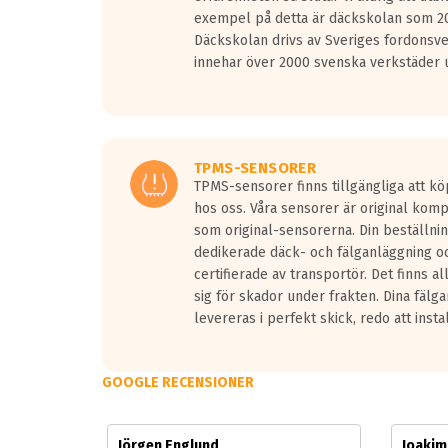
Vid körning i över 50km/h brukar rullmotståndets l
exempel på detta är däckskolan som 20
På däckmärkningen kommer det finnas en symbol a
Däckskolan drivs av Sveriges fordonsv
medans de vita vågorna påvisar om det är ett tyst 
innehar över 2000 svenska verkstäder u
Ett däck med tre svarta vågor uppnår de europeiska
regelverket som introduceras år 2016.
Ett däck med två svarta vågor är redan godkända f
Ett däck med en svart våg kommer vara minst tre d
TPMS-SENSORER
TPMS-sensorer finns tillgängliga att kö
hos oss. Våra sensorer är original kom
som original-sensorerna. Din beställnin
dedikerade däck- och fälganläggning oc
certifierade av transportör. Det finns a
sig för skador under frakten. Dina fälg
levereras i perfekt skick, redo att insta
GOOGLE RECENSIONER
Jörgen Englund
Joaki