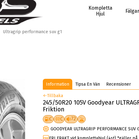
Kompletta
Fälga
Hjul
Ultragrip performance suv g1
Information
Tipsa En Vän
Recensioner
Tillbaka
245/50R20 105V Goodyear ULTRAG
Friktion
72
C
C
GOODYEAR ULTRAGRIP PERFORMANCE SUV G1 är
FRI FRAKT vid komplettahjul (4st) *gäller på