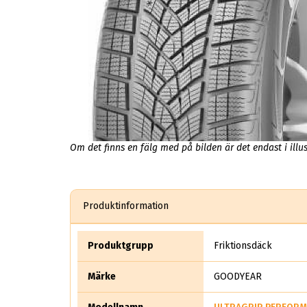
Om det finns en fälg med på bilden är det endast i illus
Produktinformation
Produktgrupp
Friktionsdäck
Märke
GOODYEAR