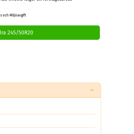
s och Miljöavgift
dra 245/50R20