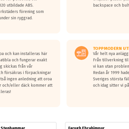
jud överträffa motorljudet.
20 utbildade ABS.
backspace och bul
v ett däck med vågar. Hög bullernivå markeras med svarta vågor
erkstäders förening som
däck.
nder sin ryggrad.
 kraven som finns i dagsläget, men är inte längre tillåtna enligt nya
ör år 2016 nya regelverk.
ecibel tystare än det regelverk som börjar gälla 2016.
TOPPMODERN UT
pa och kan installeras här
Vår helt nya anläg
patibla och fungerar exakt
Från tillverkning t
g skickas från vår
vi kan utan problem
h försäkras i förpackningar
Redan år 1999 hade 
lltså ingen anledning att oroa
Sveriges största fä
ar och/eller däck kommer att
och idag sitter vi 
lleras!
m Stenhammar
Farugh Ebrahimpur