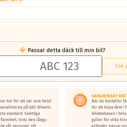
ANCE SUV G1
brukningen)
Passar detta däck till min bil?
 rullmotstånd.
brukning än ett klass G däck.
an 50 liter bränsle med ett klass A däck gentemot ett klass G däck.
Sök 
 vilken rutt du kör, samt vilken körstil du använder.
rtaste bromssträckan och F är den längsta.
tta lastbilar.
GARANTERAT RÄT
a in på en väg där det ligger 0.5-1.5 mm vatten.
ns här för att när som helst
När du beställer fä
a fyra billängder( ca 18meter) mellan däck med betyg A gentemot
Specialisterna på ABS Wheels
för att köpa dem i 
sta standard. Samtliga
bildatabasen i hela
rfarenhet, trots den långa
gäller för vilka for
lda vår personal, ett
erbjuder passar just