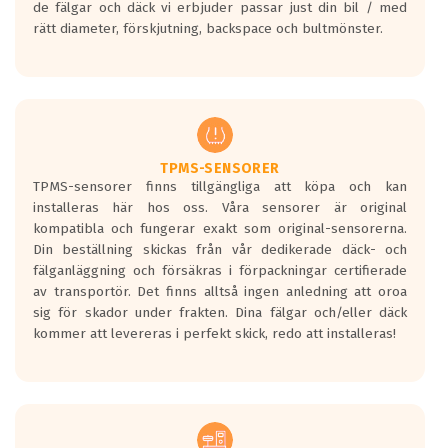
de fälgar och däck vi erbjuder passar just din bil / med
medans de vita vågorna påvisar om det är
rätt diameter, förskjutning, backspace och bultmönster.
ett tyst däck.
Ett däck med tre svarta vågor uppnår de
europeiska kraven som finns i dagsläget,
men är inte längre tillåtna enligt nya
regelverket som introduceras år 2016.
Ett däck med två svarta vågor är redan
godkända för år 2016 nya regelverk.
TPMS-SENSORER
TPMS-sensorer finns tillgängliga att köpa och kan
Ett däck med en svart våg kommer vara
installeras här hos oss. Våra sensorer är original
minst tre decibel tystare än det
kompatibla och fungerar exakt som original-sensorerna.
regelverk som börjar gälla 2016.
Din beställning skickas från vår dedikerade däck- och
fälganläggning och försäkras i förpackningar certifierade
av transportör. Det finns alltså ingen anledning att oroa
sig för skador under frakten. Dina fälgar och/eller däck
kommer att levereras i perfekt skick, redo att installeras!