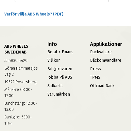
Varför välja ABS Wheels? (PDF)
Info
Applikationer
ABS WHEELS
Betal / Finans
Däckväljare
SWEDEN AB
Villkor
Däckomvandlare
556839 5429
Göran Hammarsjös
Fälgprovaren
Press
Väg 2
Jobba På ABS
TPMS
19572 Rosersberg
Sidkarta
Offroad Däck
Mån-Fre 08:00-
Varumärken
17:00
Lunchstängt 12:00-
13:00
Bankgiro: 5300-
1194