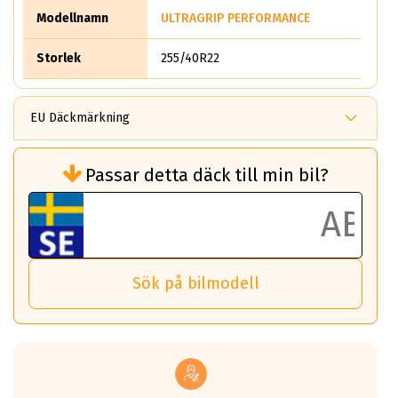
Modellnamn
ULTRAGRIP PERFORMANCE
Storlek
255/40R22
EU Däckmärkning
Rullmotstånd (Som har en inverkan på
Passar detta däck till min bil?
bränsleförbrukningen)
Det ska vara en betygsskala från klass A
till G för rullmotstånd.
Ett klass A däck kommer ha 6,5% bättre
bränsleförbrukning än ett klass G däck.
Det betyder att om man kör 10,000 km,
Sök på bilmodell
så sparar man 50 liter bränsle med ett
klass A däck gentemot ett klass G däck.
Detta är genomsnittet; beroende på väg
underlaget, vilken rutt du kör, samt
vilken körstil du använder.