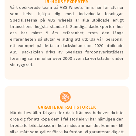
Våtgrepp egenskaper:
IN-HOUSE EXPERTER
Vårt dedikerade team på ABS Wheels finns här för att när
Betygsskalan är satt A till F. Där A påvisar
som helst hjälpa dig med individuella lösningar.
den kortaste bromssträckan och F är den
Specialisterna på ABS Wheels är alla utbildade enligt
längsta.
branschens högsta standard. Samtliga däckexperter hos
Inga D eller G betyg delas ut för
oss har minst 5 års erfarenhet, trots den långa
personbilar och lätta lastbilar.
erfarenheten så slutar vi aldrig att utbilda vår personal,
Betyget sätts efter ett test där däcken
ett exempel på detta är däckskolan som 2020 utbildade
skall bromsa in på en väg där det ligger
ABS. Däckskolan drivs av Sveriges fordonsverkstäders
0.5-1.5 mm vatten.
förening som innehar över 2000 svenska verkstäder under
I 80km/h kommer skillnaden på
sin ryggrad.
bromssträckan vara fyra billängder( ca
18meter) mellan däck med betyg A
gentemot F.
Bullernivån:
Vid körning i över 50km/h brukar
rullmotståndets ljud överträffa
GARANTERAT RÄTT STORLEK
När du beställer fälgar eller däck från oss behöver du inte
motorljudet.
oroa dig för att köpa dem i fel storlek! Vi har nämligen den
På däckmärkningen kommer det finnas
bredaste bildatabasen i hela industrin när det kommer till
en symbol av ett däck med vågar. Hög
vilka mått som gäller för vilka fordon. Vi garanterar dig att
bullernivå markeras med svarta vågor