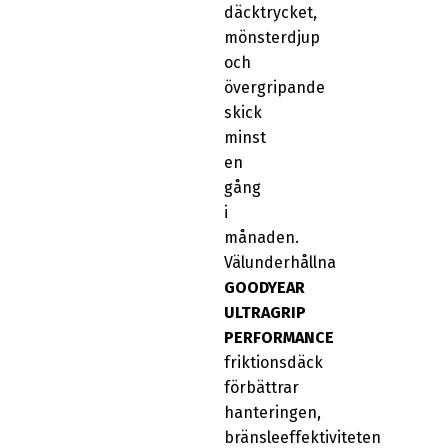
däcktrycket,
mönsterdjup
och
övergripande
skick
minst
en
gång
i
månaden.
Välunderhållna
GOODYEAR
ULTRAGRIP
PERFORMANCE
friktionsdäck
förbättrar
hanteringen,
bränsleeffektiviteten