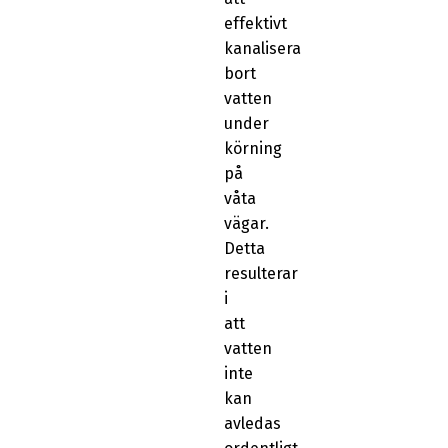
effektivt
kanalisera
bort
vatten
under
körning
på
våta
vägar.
Detta
resulterar
i
att
vatten
inte
kan
avledas