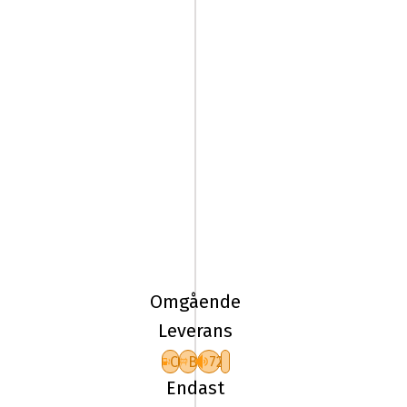
235/55R19
105V
Goodyear
ULTRAGRIP
Omgående
PERFO
Leverans
C
B
72
Endast