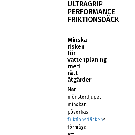
ULTRAGRIP
PERFORMANCE
FRIKTIONSDÄCK
Minska
risken
för
vattenplaning
med
rätt
åtgärder
När
mönsterdjupet
minskar,
påverkas
friktionsdäcken
s
förmåga
att