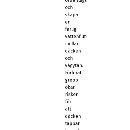
ordentligt
och
skapar
en
farlig
vattenfilm
mellan
däcken
och
vägytan.
Förlorat
grepp
ökar
risken
för
att
däcken
tappar