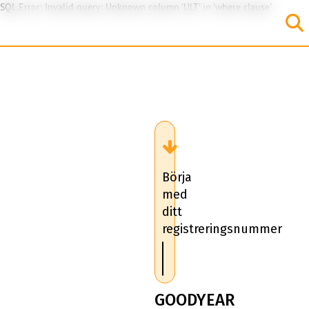
SQL Error: Invalid query: Unknown column 'ULT' in 'where clause'
Börja
med
ditt
registreringsnummer
GOODYEAR