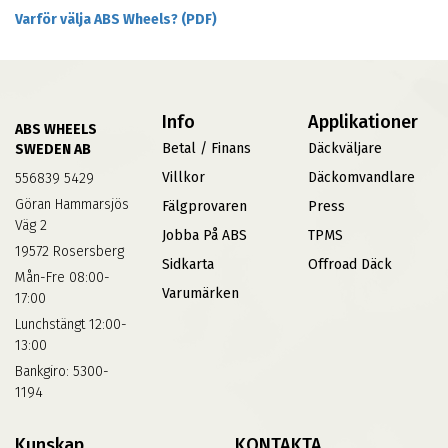
Varför välja ABS Wheels? (PDF)
Info
Applikationer
ABS WHEELS
Betal / Finans
Däckväljare
SWEDEN AB
Villkor
Däckomvandlare
556839 5429
Göran Hammarsjös
Fälgprovaren
Press
Väg 2
Jobba På ABS
TPMS
19572 Rosersberg
Sidkarta
Offroad Däck
Mån-Fre 08:00-
Varumärken
17:00
Lunchstängt 12:00-
13:00
Bankgiro: 5300-
1194
Kunskap
KONTAKTA