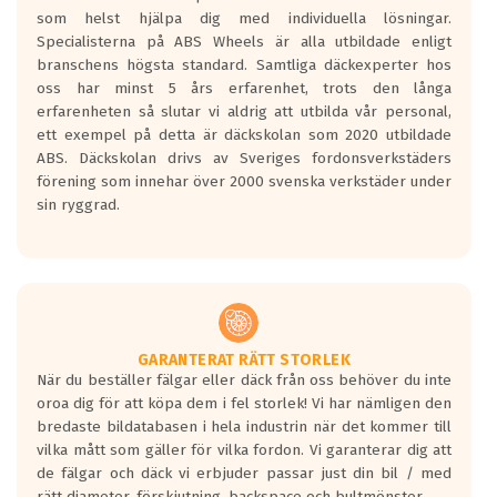
Betygsskalan är satt A till F. Där A påvisar
som helst hjälpa dig med individuella lösningar.
den kortaste bromssträckan och F är den
Specialisterna på ABS Wheels är alla utbildade enligt
längsta.
branschens högsta standard. Samtliga däckexperter hos
Inga D eller G betyg delas ut för
oss har minst 5 års erfarenhet, trots den långa
personbilar och lätta lastbilar.
erfarenheten så slutar vi aldrig att utbilda vår personal,
Betyget sätts efter ett test där däcken
ett exempel på detta är däckskolan som 2020 utbildade
skall bromsa in på en väg där det ligger
ABS. Däckskolan drivs av Sveriges fordonsverkstäders
0.5-1.5 mm vatten.
förening som innehar över 2000 svenska verkstäder under
I 80km/h kommer skillnaden på
sin ryggrad.
bromssträckan vara fyra billängder( ca
18meter) mellan däck med betyg A
gentemot F.
Bullernivån:
Vid körning i över 50km/h brukar
rullmotståndets ljud överträffa
GARANTERAT RÄTT STORLEK
När du beställer fälgar eller däck från oss behöver du inte
motorljudet.
oroa dig för att köpa dem i fel storlek! Vi har nämligen den
På däckmärkningen kommer det finnas
bredaste bildatabasen i hela industrin när det kommer till
en symbol av ett däck med vågar. Hög
vilka mått som gäller för vilka fordon. Vi garanterar dig att
bullernivå markeras med svarta vågor
de fälgar och däck vi erbjuder passar just din bil / med
medans de vita vågorna påvisar om det är
rätt diameter, förskjutning, backspace och bultmönster.