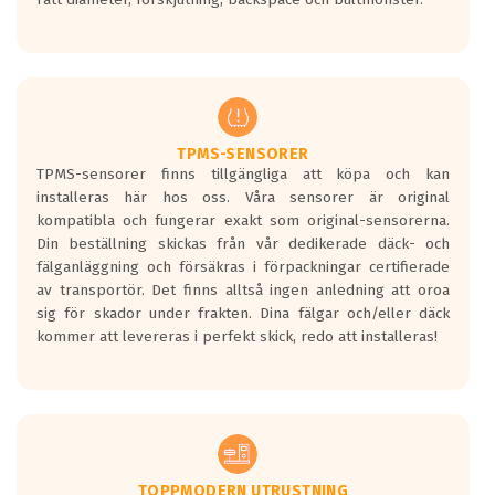
ett tyst däck.
Ett däck med tre svarta vågor uppnår de
europeiska kraven som finns i dagsläget,
men är inte längre tillåtna enligt nya
regelverket som introduceras år 2016.
Ett däck med två svarta vågor är redan
godkända för år 2016 nya regelverk.
TPMS-SENSORER
TPMS-sensorer finns tillgängliga att köpa och kan
Ett däck med en svart våg kommer vara
installeras här hos oss. Våra sensorer är original
minst tre decibel tystare än det
kompatibla och fungerar exakt som original-sensorerna.
regelverk som börjar gälla 2016.
Din beställning skickas från vår dedikerade däck- och
fälganläggning och försäkras i förpackningar certifierade
av transportör. Det finns alltså ingen anledning att oroa
sig för skador under frakten. Dina fälgar och/eller däck
kommer att levereras i perfekt skick, redo att installeras!
TOPPMODERN UTRUSTNING