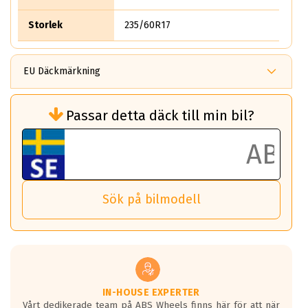
Storlek
235/60R17
EU Däckmärkning
Rullmotstånd (Som har en inverkan på
Passar detta däck till min bil?
bränsleförbrukningen)
Det ska vara en betygsskala från klass A
till G för rullmotstånd.
Ett klass A däck kommer ha 6,5% bättre
bränsleförbrukning än ett klass G däck.
Det betyder att om man kör 10,000 km,
Sök på bilmodell
så sparar man 50 liter bränsle med ett
klass A däck gentemot ett klass G däck.
Detta är genomsnittet; beroende på väg
underlaget, vilken rutt du kör, samt
vilken körstil du använder.
Våtgrepp egenskaper:
IN-HOUSE EXPERTER
Vårt dedikerade team på ABS Wheels finns här för att när