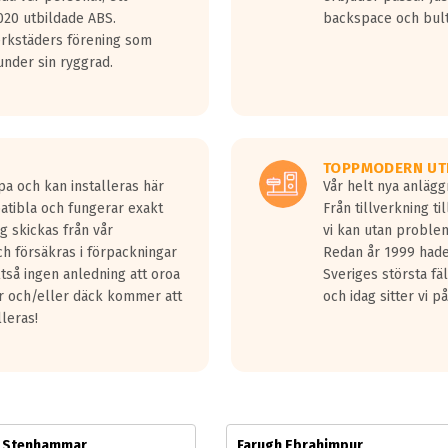
jud överträffa motorljudet.
20 utbildade ABS.
backspace och bul
v ett däck med vågar. Hög bullernivå markeras med svarta vågor
erkstäders förening som
däck.
nder sin ryggrad.
 kraven som finns i dagsläget, men är inte längre tillåtna enligt nya
ör år 2016 nya regelverk.
ecibel tystare än det regelverk som börjar gälla 2016.
TOPPMODERN UT
pa och kan installeras här
Vår helt nya anläg
patibla och fungerar exakt
Från tillverkning t
g skickas från vår
vi kan utan problem
h försäkras i förpackningar
Redan år 1999 hade 
lltså ingen anledning att oroa
Sveriges största fä
ar och/eller däck kommer att
och idag sitter vi 
lleras!
m Stenhammar
Farugh Ebrahimpur