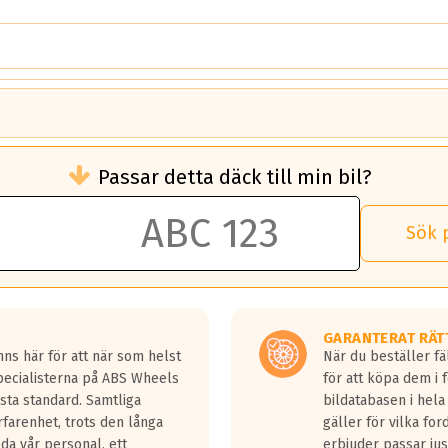
brukningen)
Passar detta däck till min bil?
 rullmotstånd.
brukning än ett klass G däck.
an 50 liter bränsle med ett klass A däck gentemot ett klass G däck.
Sök 
 vilken rutt du kör, samt vilken körstil du använder.
rtaste bromssträckan och F är den längsta.
tta lastbilar.
GARANTERAT RÄT
a in på en väg där det ligger 0.5-1.5 mm vatten.
ns här för att när som helst
När du beställer fä
a fyra billängder( ca 18meter) mellan däck med betyg A gentemot
Specialisterna på ABS Wheels
för att köpa dem i 
sta standard. Samtliga
bildatabasen i hela
rfarenhet, trots den långa
gäller för vilka for
lda vår personal, ett
erbjuder passar just