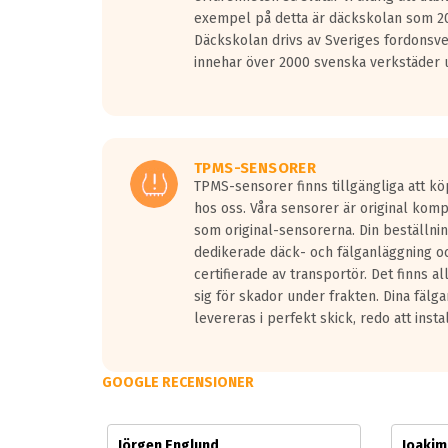
Vid körning i över 50km/h brukar rullmotståndets l
exempel på detta är däckskolan som 20
På däckmärkningen kommer det finnas en symbol a
Däckskolan drivs av Sveriges fordonsv
medans de vita vågorna påvisar om det är ett tyst 
innehar över 2000 svenska verkstäder u
Ett däck med tre svarta vågor uppnår de europeiska
regelverket som introduceras år 2016.
Ett däck med två svarta vågor är redan godkända f
Ett däck med en svart våg kommer vara minst tre d
TPMS-SENSORER
TPMS-sensorer finns tillgängliga att kö
hos oss. Våra sensorer är original kom
som original-sensorerna. Din beställnin
dedikerade däck- och fälganläggning oc
certifierade av transportör. Det finns a
sig för skador under frakten. Dina fälg
levereras i perfekt skick, redo att insta
GOOGLE RECENSIONER
Jörgen Englund
Joaki