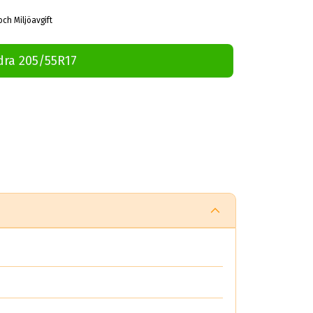
och Miljöavgift
dra 205/55R17