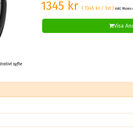
1345 kr
( 1345 kr / 1st )
inkl. Moms 
Visa An
trativt syfte