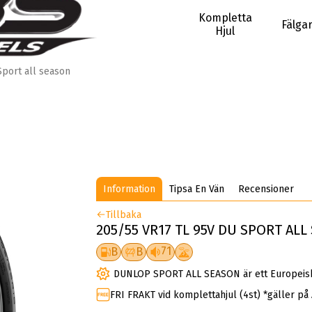
Kompletta
Fälga
Hjul
Sport all season
Information
Tipsa En Vän
Recensioner
Tillbaka
205/55 VR17 TL 95V DU SPORT ALL
71
B
B
DUNLOP SPORT ALL SEASON är ett Europeiskt
FRI FRAKT vid komplettahjul (4st) *gäller på