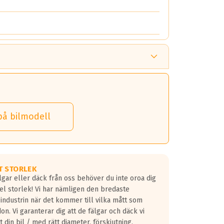
på bilmodell
T STORLEK
lgar eller däck från oss behöver du inte oroa dig
fel storlek! Vi har nämligen den bredaste
 industrin när det kommer till vilka mått som
don. Vi garanterar dig att de fälgar och däck vi
 din bil / med rätt diameter, förskjutning,