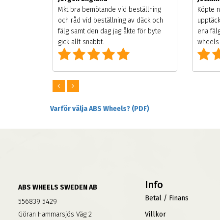
songen.
Mkt bra bemötande vid beställning
Köpte n
g men
och råd vid beställning av däck och
upptäck
digt
fälg samt den dag jag åkte för byte
ena fäl
om alla
gick allt snabbt.
wheels 
Varför välja ABS Wheels? (PDF)
Info
ABS WHEELS SWEDEN AB
Betal / Finans
556839 5429
Göran Hammarsjös Väg 2
Villkor