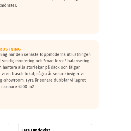
tmönster.
RUSTNING
gning har den senaste toppmoderna utrustningen.
ill smidig montering och "road force" balansering -
 hantera alla storlekar på däck och fälgar.
vi en fräsch lokal, några år senare inviger vi
lg-showroom. Fyra år senare dubblar vi lagret
på närmare 4500 m2
Lars Lundqvist