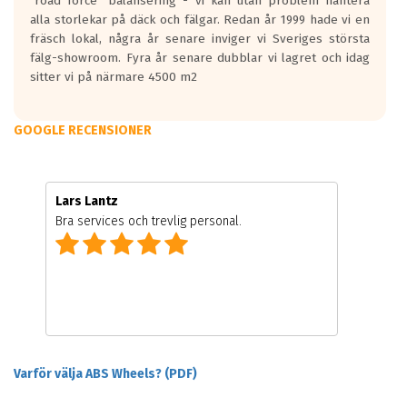
"road force" balansering - vi kan utan problem hantera
alla storlekar på däck och fälgar. Redan år 1999 hade vi en
fräsch lokal, några år senare inviger vi Sveriges största
fälg-showroom. Fyra år senare dubblar vi lagret och idag
sitter vi på närmare 4500 m2
GOOGLE RECENSIONER
Lars Lantz
Bra services och trevlig personal.
Varför välja ABS Wheels? (PDF)