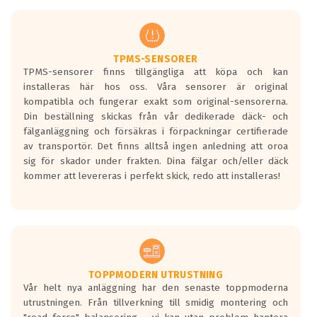
men är inte längre tillåtna enligt nya
regelverket som introduceras år 2016.
Ett däck med två svarta vågor är redan
godkända för år 2016 nya regelverk.
TPMS-SENSORER
TPMS-sensorer finns tillgängliga att köpa och kan
Ett däck med en svart våg kommer vara
installeras här hos oss. Våra sensorer är original
minst tre decibel tystare än det
kompatibla och fungerar exakt som original-sensorerna.
regelverk som börjar gälla 2016.
Din beställning skickas från vår dedikerade däck- och
fälganläggning och försäkras i förpackningar certifierade
av transportör. Det finns alltså ingen anledning att oroa
sig för skador under frakten. Dina fälgar och/eller däck
kommer att levereras i perfekt skick, redo att installeras!
TOPPMODERN UTRUSTNING
Vår helt nya anläggning har den senaste toppmoderna
utrustningen. Från tillverkning till smidig montering och