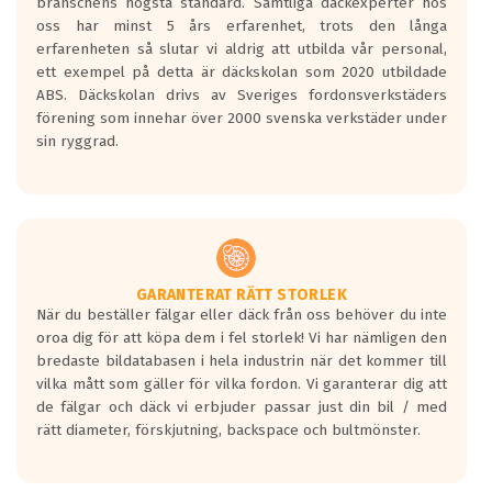
branschens högsta standard. Samtliga däckexperter hos
Inga D eller G betyg delas ut för
oss har minst 5 års erfarenhet, trots den långa
personbilar och lätta lastbilar.
erfarenheten så slutar vi aldrig att utbilda vår personal,
Betyget sätts efter ett test där däcken
ett exempel på detta är däckskolan som 2020 utbildade
skall bromsa in på en väg där det ligger
ABS. Däckskolan drivs av Sveriges fordonsverkstäders
0.5-1.5 mm vatten.
förening som innehar över 2000 svenska verkstäder under
I 80km/h kommer skillnaden på
sin ryggrad.
bromssträckan vara fyra billängder( ca
18meter) mellan däck med betyg A
gentemot F.
Bullernivån:
Vid körning i över 50km/h brukar
rullmotståndets ljud överträffa
GARANTERAT RÄTT STORLEK
När du beställer fälgar eller däck från oss behöver du inte
motorljudet.
oroa dig för att köpa dem i fel storlek! Vi har nämligen den
På däckmärkningen kommer det finnas
bredaste bildatabasen i hela industrin när det kommer till
en symbol av ett däck med vågar. Hög
vilka mått som gäller för vilka fordon. Vi garanterar dig att
bullernivå markeras med svarta vågor
de fälgar och däck vi erbjuder passar just din bil / med
medans de vita vågorna påvisar om det är
rätt diameter, förskjutning, backspace och bultmönster.
ett tyst däck.
Ett däck med tre svarta vågor uppnår de
europeiska kraven som finns i dagsläget,