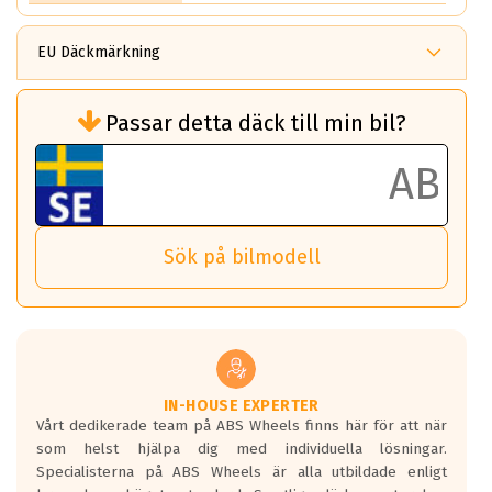
EU Däckmärkning
Rullmotstånd (Som har en inverkan på
Passar detta däck till min bil?
bränsleförbrukningen)
Det ska vara en betygsskala från klass A
till G för rullmotstånd.
Ett klass A däck kommer ha 6,5% bättre
bränsleförbrukning än ett klass G däck.
Det betyder att om man kör 10,000 km,
Sök på bilmodell
så sparar man 50 liter bränsle med ett
klass A däck gentemot ett klass G däck.
Detta är genomsnittet; beroende på väg
underlaget, vilken rutt du kör, samt
vilken körstil du använder.
Våtgrepp egenskaper:
IN-HOUSE EXPERTER
Vårt dedikerade team på ABS Wheels finns här för att när
Betygsskalan är satt A till F. Där A påvisar
som helst hjälpa dig med individuella lösningar.
den kortaste bromssträckan och F är den
Specialisterna på ABS Wheels är alla utbildade enligt
längsta.