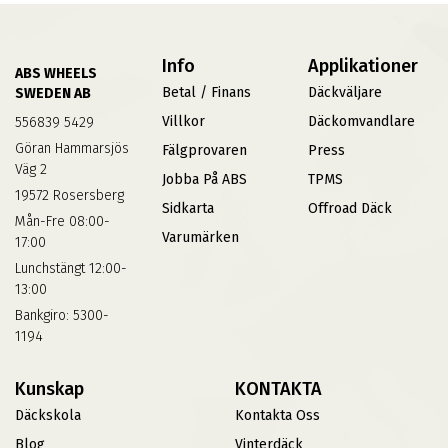
Info
Applikationer
ABS WHEELS
Betal / Finans
Däckväljare
SWEDEN AB
Villkor
Däckomvandlare
556839 5429
Göran Hammarsjös
Fälgprovaren
Press
Väg 2
Jobba På ABS
TPMS
19572 Rosersberg
Sidkarta
Offroad Däck
Mån-Fre 08:00-
Varumärken
17:00
Lunchstängt 12:00-
13:00
Bankgiro: 5300-
1194
Kunskap
KONTAKTA
Däckskola
Kontakta Oss
Blog
Vinterdäck