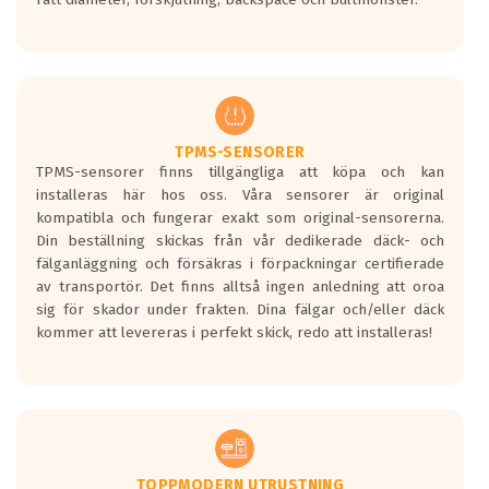
ett tyst däck.
Ett däck med tre svarta vågor uppnår de
europeiska kraven som finns i dagsläget,
men är inte längre tillåtna enligt nya
regelverket som introduceras år 2016.
Ett däck med två svarta vågor är redan
godkända för år 2016 nya regelverk.
TPMS-SENSORER
TPMS-sensorer finns tillgängliga att köpa och kan
Ett däck med en svart våg kommer vara
installeras här hos oss. Våra sensorer är original
minst tre decibel tystare än det
kompatibla och fungerar exakt som original-sensorerna.
regelverk som börjar gälla 2016.
Din beställning skickas från vår dedikerade däck- och
fälganläggning och försäkras i förpackningar certifierade
av transportör. Det finns alltså ingen anledning att oroa
sig för skador under frakten. Dina fälgar och/eller däck
kommer att levereras i perfekt skick, redo att installeras!
TOPPMODERN UTRUSTNING