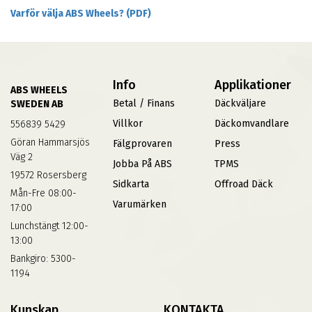
Varför välja ABS Wheels? (PDF)
Info
Applikationer
ABS WHEELS
Betal / Finans
Däckväljare
SWEDEN AB
Villkor
Däckomvandlare
556839 5429
Göran Hammarsjös
Fälgprovaren
Press
Väg 2
Jobba På ABS
TPMS
19572 Rosersberg
Sidkarta
Offroad Däck
Mån-Fre 08:00-
Varumärken
17:00
Lunchstängt 12:00-
13:00
Bankgiro: 5300-
1194
Kunskap
KONTAKTA