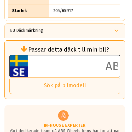
Storlek
205/65R17
EU Däckmärkning
Rullmotstånd (Som har en inverkan på
Passar detta däck till min bil?
bränsleförbrukningen)
Det ska vara en betygsskala från klass A
till G för rullmotstånd.
Ett klass A däck kommer ha 6,5% bättre
bränsleförbrukning än ett klass G däck.
Det betyder att om man kör 10,000 km,
Sök på bilmodell
så sparar man 50 liter bränsle med ett
klass A däck gentemot ett klass G däck.
Detta är genomsnittet; beroende på väg
underlaget, vilken rutt du kör, samt
vilken körstil du använder.
Våtgrepp egenskaper:
IN-HOUSE EXPERTER
Vårt dedikerade team på ABS Wheels finns här för att när