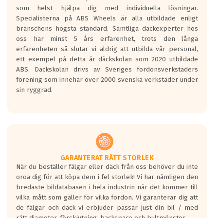
Betygsskalan är satt A till F. Där A påvisar
som helst hjälpa dig med individuella lösningar.
den kortaste bromssträckan och F är den
Specialisterna på ABS Wheels är alla utbildade enligt
längsta.
branschens högsta standard. Samtliga däckexperter hos
Inga D eller G betyg delas ut för
oss har minst 5 års erfarenhet, trots den långa
personbilar och lätta lastbilar.
erfarenheten så slutar vi aldrig att utbilda vår personal,
Betyget sätts efter ett test där däcken
ett exempel på detta är däckskolan som 2020 utbildade
skall bromsa in på en väg där det ligger
ABS. Däckskolan drivs av Sveriges fordonsverkstäders
0.5-1.5 mm vatten.
förening som innehar över 2000 svenska verkstäder under
I 80km/h kommer skillnaden på
sin ryggrad.
bromssträckan vara fyra billängder( ca
18meter) mellan däck med betyg A
gentemot F.
Bullernivån:
Vid körning i över 50km/h brukar
rullmotståndets ljud överträffa
GARANTERAT RÄTT STORLEK
När du beställer fälgar eller däck från oss behöver du inte
motorljudet.
oroa dig för att köpa dem i fel storlek! Vi har nämligen den
På däckmärkningen kommer det finnas
bredaste bildatabasen i hela industrin när det kommer till
en symbol av ett däck med vågar. Hög
vilka mått som gäller för vilka fordon. Vi garanterar dig att
bullernivå markeras med svarta vågor
de fälgar och däck vi erbjuder passar just din bil / med
medans de vita vågorna påvisar om det är
rätt diameter, förskjutning, backspace och bultmönster.