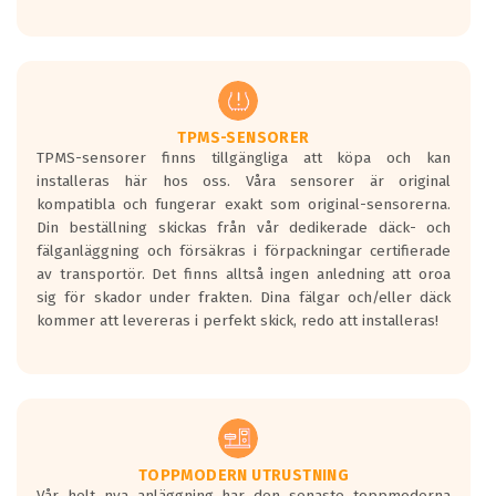
Ett däck med tre svarta vågor uppnår de
europeiska kraven som finns i dagsläget,
men är inte längre tillåtna enligt nya
regelverket som introduceras år 2016.
Ett däck med två svarta vågor är redan
godkända för år 2016 nya regelverk.
TPMS-SENSORER
TPMS-sensorer finns tillgängliga att köpa och kan
Ett däck med en svart våg kommer vara
installeras här hos oss. Våra sensorer är original
minst tre decibel tystare än det
kompatibla och fungerar exakt som original-sensorerna.
regelverk som börjar gälla 2016.
Din beställning skickas från vår dedikerade däck- och
fälganläggning och försäkras i förpackningar certifierade
av transportör. Det finns alltså ingen anledning att oroa
sig för skador under frakten. Dina fälgar och/eller däck
kommer att levereras i perfekt skick, redo att installeras!
TOPPMODERN UTRUSTNING
Vår helt nya anläggning har den senaste toppmoderna