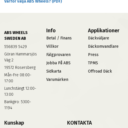
Varför välja ABS Wheels? (PDF)
Info
Applikationer
ABS WHEELS
Betal / Finans
Däckväljare
SWEDEN AB
Villkor
Däckomvandlare
556839 5429
Göran Hammarsjös
Fälgprovaren
Press
Väg 2
Jobba På ABS
TPMS
19572 Rosersberg
Sidkarta
Offroad Däck
Mån-Fre 08:00-
Varumärken
17:00
Lunchstängt 12:00-
13:00
Bankgiro: 5300-
1194
Kunskap
KONTAKTA