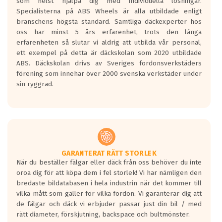
som helst hjälpa dig med individuella lösningar.
den kortaste bromssträckan och F är den
Specialisterna på ABS Wheels är alla utbildade enligt
längsta.
branschens högsta standard. Samtliga däckexperter hos
Inga D eller G betyg delas ut för
oss har minst 5 års erfarenhet, trots den långa
personbilar och lätta lastbilar.
erfarenheten så slutar vi aldrig att utbilda vår personal,
Betyget sätts efter ett test där däcken
ett exempel på detta är däckskolan som 2020 utbildade
skall bromsa in på en väg där det ligger
ABS. Däckskolan drivs av Sveriges fordonsverkstäders
0.5-1.5 mm vatten.
förening som innehar över 2000 svenska verkstäder under
I 80km/h kommer skillnaden på
sin ryggrad.
bromssträckan vara fyra billängder( ca
18meter) mellan däck med betyg A
gentemot F.
Bullernivån:
Vid körning i över 50km/h brukar
rullmotståndets ljud överträffa
GARANTERAT RÄTT STORLEK
När du beställer fälgar eller däck från oss behöver du inte
motorljudet.
oroa dig för att köpa dem i fel storlek! Vi har nämligen den
På däckmärkningen kommer det finnas
bredaste bildatabasen i hela industrin när det kommer till
en symbol av ett däck med vågar. Hög
vilka mått som gäller för vilka fordon. Vi garanterar dig att
bullernivå markeras med svarta vågor
de fälgar och däck vi erbjuder passar just din bil / med
medans de vita vågorna påvisar om det är
rätt diameter, förskjutning, backspace och bultmönster.
ett tyst däck.