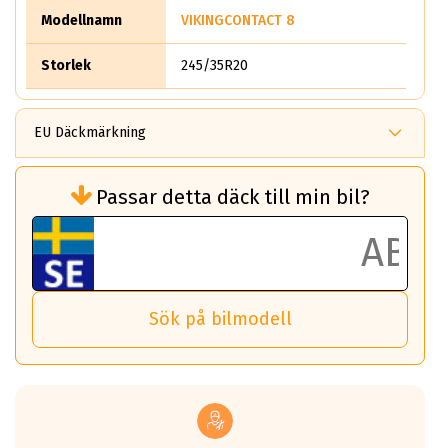
Modellnamn
VIKINGCONTACT 8
Storlek
245/35R20
EU Däckmärkning
Rullmotstånd (Som har en inverkan på
Passar detta däck till min bil?
bränsleförbrukningen)
Det ska vara en betygsskala från klass A
till G för rullmotstånd.
Ett klass A däck kommer ha 6,5% bättre
bränsleförbrukning än ett klass G däck.
Det betyder att om man kör 10,000 km,
Sök på bilmodell
så sparar man 50 liter bränsle med ett
klass A däck gentemot ett klass G däck.
Detta är genomsnittet; beroende på väg
underlaget, vilken rutt du kör, samt
vilken körstil du använder.