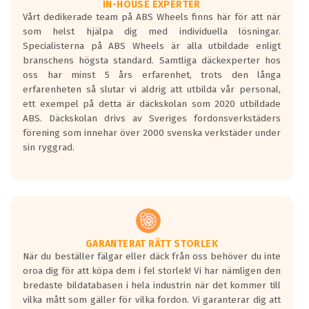
Våtgrepp egenskaper:
IN-HOUSE EXPERTER
Vårt dedikerade team på ABS Wheels finns här för att när
Betygsskalan är satt A till F. Där A påvisar
som helst hjälpa dig med individuella lösningar.
den kortaste bromssträckan och F är den
Specialisterna på ABS Wheels är alla utbildade enligt
längsta.
branschens högsta standard. Samtliga däckexperter hos
Inga D eller G betyg delas ut för
oss har minst 5 års erfarenhet, trots den långa
personbilar och lätta lastbilar.
erfarenheten så slutar vi aldrig att utbilda vår personal,
Betyget sätts efter ett test där däcken
ett exempel på detta är däckskolan som 2020 utbildade
skall bromsa in på en väg där det ligger
ABS. Däckskolan drivs av Sveriges fordonsverkstäders
0.5-1.5 mm vatten.
förening som innehar över 2000 svenska verkstäder under
I 80km/h kommer skillnaden på
sin ryggrad.
bromssträckan vara fyra billängder( ca
18meter) mellan däck med betyg A
gentemot F.
Bullernivån:
Vid körning i över 50km/h brukar
rullmotståndets ljud överträffa
GARANTERAT RÄTT STORLEK
När du beställer fälgar eller däck från oss behöver du inte
motorljudet.
oroa dig för att köpa dem i fel storlek! Vi har nämligen den
På däckmärkningen kommer det finnas
bredaste bildatabasen i hela industrin när det kommer till
en symbol av ett däck med vågar. Hög
vilka mått som gäller för vilka fordon. Vi garanterar dig att
bullernivå markeras med svarta vågor