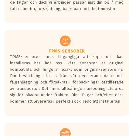
de fälgar och däck vi erbjuder passar just din bil / med
medans de vita vågorna påvisar om det är
rätt diameter, förskjutning, backspace och bultmönster.
ett tyst däck.
Ett däck med tre svarta vågor uppnår de
europeiska kraven som finns i dagsläget,
men är inte längre tillåtna enligt nya
regelverket som introduceras år 2016.
Ett däck med två svarta vågor är redan
godkända för år 2016 nya regelverk.
TPMS-SENSORER
TPMS-sensorer finns tillgängliga att köpa och kan
Ett däck med en svart våg kommer vara
installeras här hos oss. Våra sensorer är original
minst tre decibel tystare än det
kompatibla och fungerar exakt som original-sensorerna.
regelverk som börjar gälla 2016.
Din beställning skickas från vår dedikerade däck- och
fälganläggning och försäkras i förpackningar certifierade
av transportör. Det finns alltså ingen anledning att oroa
sig för skador under frakten. Dina fälgar och/eller däck
kommer att levereras i perfekt skick, redo att installeras!