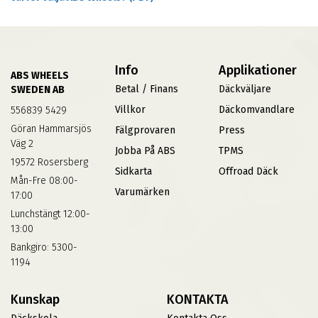
Info
Applikationer
ABS WHEELS
Betal / Finans
Däckväljare
SWEDEN AB
Villkor
Däckomvandlare
556839 5429
Göran Hammarsjös
Fälgprovaren
Press
Väg 2
Jobba På ABS
TPMS
19572 Rosersberg
Sidkarta
Offroad Däck
Mån-Fre 08:00-
Varumärken
17:00
Lunchstängt 12:00-
13:00
Bankgiro: 5300-
1194
Kunskap
KONTAKTA