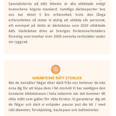
den kortaste bromssträckan och F är den
Specialisterna på ABS Wheels är alla utbildade enligt
längsta.
branschens högsta standard. Samtliga däckexperter hos
Inga D eller G betyg delas ut för
oss har minst 5 års erfarenhet, trots den långa
personbilar och lätta lastbilar.
erfarenheten så slutar vi aldrig att utbilda vår personal,
Betyget sätts efter ett test där däcken
ett exempel på detta är däckskolan som 2020 utbildade
skall bromsa in på en väg där det ligger
ABS. Däckskolan drivs av Sveriges fordonsverkstäders
0.5-1.5 mm vatten.
förening som innehar över 2000 svenska verkstäder under
I 80km/h kommer skillnaden på
sin ryggrad.
bromssträckan vara fyra billängder( ca
18meter) mellan däck med betyg A
gentemot F.
Bullernivån:
Vid körning i över 50km/h brukar
rullmotståndets ljud överträffa
GARANTERAT RÄTT STORLEK
När du beställer fälgar eller däck från oss behöver du inte
motorljudet.
oroa dig för att köpa dem i fel storlek! Vi har nämligen den
På däckmärkningen kommer det finnas
bredaste bildatabasen i hela industrin när det kommer till
en symbol av ett däck med vågar. Hög
vilka mått som gäller för vilka fordon. Vi garanterar dig att
bullernivå markeras med svarta vågor
de fälgar och däck vi erbjuder passar just din bil / med
medans de vita vågorna påvisar om det är
rätt diameter, förskjutning, backspace och bultmönster.
ett tyst däck.