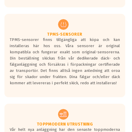
Ett däck med tre svarta vågor uppnår de
europeiska kraven som finns i dagsläget,
men är inte längre tillåtna enligt nya
regelverket som introduceras år 2016.
Ett däck med två svarta vågor är redan
godkända för år 2016 nya regelverk.
TPMS-SENSORER
TPMS-sensorer finns tillgängliga att köpa och kan
Ett däck med en svart våg kommer vara
installeras här hos oss. Våra sensorer är original
minst tre decibel tystare än det
kompatibla och fungerar exakt som original-sensorerna.
regelverk som börjar gälla 2016.
Din beställning skickas från vår dedikerade däck- och
fälganläggning och försäkras i förpackningar certifierade
av transportör. Det finns alltså ingen anledning att oroa
sig för skador under frakten. Dina fälgar och/eller däck
kommer att levereras i perfekt skick, redo att installeras!
TOPPMODERN UTRUSTNING
Vår helt nya anläggning har den senaste toppmoderna