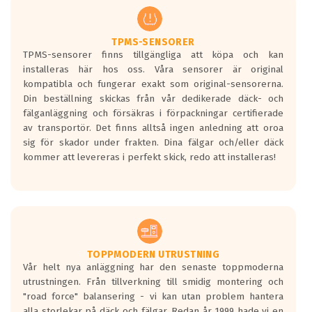
regelverket som introduceras år 2016.
Ett däck med två svarta vågor är redan
godkända för år 2016 nya regelverk.
TPMS-SENSORER
TPMS-sensorer finns tillgängliga att köpa och kan
Ett däck med en svart våg kommer vara
installeras här hos oss. Våra sensorer är original
minst tre decibel tystare än det
kompatibla och fungerar exakt som original-sensorerna.
regelverk som börjar gälla 2016.
Din beställning skickas från vår dedikerade däck- och
fälganläggning och försäkras i förpackningar certifierade
av transportör. Det finns alltså ingen anledning att oroa
sig för skador under frakten. Dina fälgar och/eller däck
kommer att levereras i perfekt skick, redo att installeras!
TOPPMODERN UTRUSTNING
Vår helt nya anläggning har den senaste toppmoderna
utrustningen. Från tillverkning till smidig montering och
"road force" balansering - vi kan utan problem hantera
alla storlekar på däck och fälgar. Redan år 1999 hade vi en