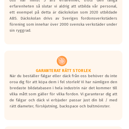
oss har minst 5 års erfarenhet, trots den långa
personbilar och lätta lastbilar.
erfarenheten så slutar vi aldrig att utbilda vår personal,
Betyget sätts efter ett test där däcken
ett exempel på detta är däckskolan som 2020 utbildade
skall bromsa in på en väg där det ligger
ABS. Däckskolan drivs av Sveriges fordonsverkstäders
0.5-1.5 mm vatten.
förening som innehar över 2000 svenska verkstäder under
I 80km/h kommer skillnaden på
sin ryggrad.
bromssträckan vara fyra billängder( ca
18meter) mellan däck med betyg A
gentemot F.
Bullernivån:
Vid körning i över 50km/h brukar
rullmotståndets ljud överträffa
GARANTERAT RÄTT STORLEK
När du beställer fälgar eller däck från oss behöver du inte
motorljudet.
oroa dig för att köpa dem i fel storlek! Vi har nämligen den
På däckmärkningen kommer det finnas
bredaste bildatabasen i hela industrin när det kommer till
en symbol av ett däck med vågar. Hög
vilka mått som gäller för vilka fordon. Vi garanterar dig att
bullernivå markeras med svarta vågor
de fälgar och däck vi erbjuder passar just din bil / med
medans de vita vågorna påvisar om det är
rätt diameter, förskjutning, backspace och bultmönster.
ett tyst däck.
Ett däck med tre svarta vågor uppnår de
europeiska kraven som finns i dagsläget,
men är inte längre tillåtna enligt nya