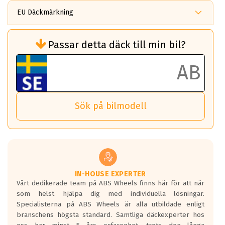
EU Däckmärkning
Rullmotstånd (Som har en inverkan på
Passar detta däck till min bil?
bränsleförbrukningen)
Det ska vara en betygsskala från klass A
till G för rullmotstånd.
Ett klass A däck kommer ha 6,5% bättre
bränsleförbrukning än ett klass G däck.
Det betyder att om man kör 10,000 km,
Sök på bilmodell
så sparar man 50 liter bränsle med ett
klass A däck gentemot ett klass G däck.
Detta är genomsnittet; beroende på väg
underlaget, vilken rutt du kör, samt
vilken körstil du använder.
Våtgrepp egenskaper:
IN-HOUSE EXPERTER
Vårt dedikerade team på ABS Wheels finns här för att när
Betygsskalan är satt A till F. Där A påvisar
som helst hjälpa dig med individuella lösningar.
den kortaste bromssträckan och F är den
Specialisterna på ABS Wheels är alla utbildade enligt
längsta.
branschens högsta standard. Samtliga däckexperter hos
Inga D eller G betyg delas ut för