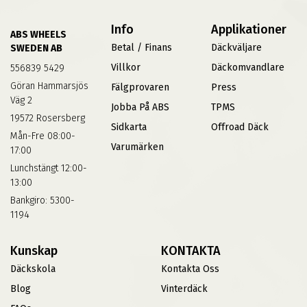
Info
Applikationer
ABS WHEELS
Betal / Finans
Däckväljare
SWEDEN AB
Villkor
Däckomvandlare
556839 5429
Göran Hammarsjös
Fälgprovaren
Press
Väg 2
Jobba På ABS
TPMS
19572 Rosersberg
Sidkarta
Offroad Däck
Mån-Fre 08:00-
Varumärken
17:00
Lunchstängt 12:00-
13:00
Bankgiro: 5300-
1194
Kunskap
KONTAKTA
Däckskola
Kontakta Oss
Blog
Vinterdäck