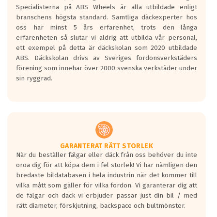
den kortaste bromssträckan och F är den
Specialisterna på ABS Wheels är alla utbildade enligt
längsta.
branschens högsta standard. Samtliga däckexperter hos
Inga D eller G betyg delas ut för
oss har minst 5 års erfarenhet, trots den långa
personbilar och lätta lastbilar.
erfarenheten så slutar vi aldrig att utbilda vår personal,
Betyget sätts efter ett test där däcken
ett exempel på detta är däckskolan som 2020 utbildade
skall bromsa in på en väg där det ligger
ABS. Däckskolan drivs av Sveriges fordonsverkstäders
0.5-1.5 mm vatten.
förening som innehar över 2000 svenska verkstäder under
I 80km/h kommer skillnaden på
sin ryggrad.
bromssträckan vara fyra billängder( ca
18meter) mellan däck med betyg A
gentemot F.
Bullernivån:
Vid körning i över 50km/h brukar
rullmotståndets ljud överträffa
GARANTERAT RÄTT STORLEK
När du beställer fälgar eller däck från oss behöver du inte
motorljudet.
oroa dig för att köpa dem i fel storlek! Vi har nämligen den
På däckmärkningen kommer det finnas
bredaste bildatabasen i hela industrin när det kommer till
en symbol av ett däck med vågar. Hög
vilka mått som gäller för vilka fordon. Vi garanterar dig att
bullernivå markeras med svarta vågor
de fälgar och däck vi erbjuder passar just din bil / med
medans de vita vågorna påvisar om det är
rätt diameter, förskjutning, backspace och bultmönster.
ett tyst däck.