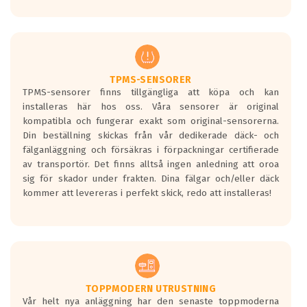
Ett däck med tre svarta vågor uppnår de
europeiska kraven som finns i dagsläget,
men är inte längre tillåtna enligt nya
regelverket som introduceras år 2016.
Ett däck med två svarta vågor är redan
godkända för år 2016 nya regelverk.
TPMS-SENSORER
TPMS-sensorer finns tillgängliga att köpa och kan
Ett däck med en svart våg kommer vara
installeras här hos oss. Våra sensorer är original
minst tre decibel tystare än det
kompatibla och fungerar exakt som original-sensorerna.
regelverk som börjar gälla 2016.
Din beställning skickas från vår dedikerade däck- och
fälganläggning och försäkras i förpackningar certifierade
av transportör. Det finns alltså ingen anledning att oroa
sig för skador under frakten. Dina fälgar och/eller däck
kommer att levereras i perfekt skick, redo att installeras!
TOPPMODERN UTRUSTNING
Vår helt nya anläggning har den senaste toppmoderna