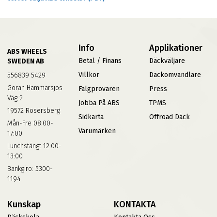
Info
Applikationer
ABS WHEELS
Betal / Finans
Däckväljare
SWEDEN AB
Villkor
Däckomvandlare
556839 5429
Göran Hammarsjös
Fälgprovaren
Press
Väg 2
Jobba På ABS
TPMS
19572 Rosersberg
Sidkarta
Offroad Däck
Mån-Fre 08:00-
Varumärken
17:00
Lunchstängt 12:00-
13:00
Bankgiro: 5300-
1194
Kunskap
KONTAKTA