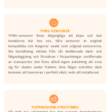
Ett däck med tre svarta vågor uppnår de
europeiska kraven som finns i dagsläget,
men är inte längre tillåtna enligt nya
regelverket som introduceras år 2016.
Ett däck med två svarta vågor är redan
godkända för år 2016 nya regelverk.
TPMS-SENSORER
TPMS-sensorer finns tillgängliga att köpa och kan
Ett däck med en svart våg kommer vara
installeras här hos oss. Våra sensorer är original
minst tre decibel tystare än det
kompatibla och fungerar exakt som original-sensorerna.
regelverk som börjar gälla 2016.
Din beställning skickas från vår dedikerade däck- och
fälganläggning och försäkras i förpackningar certifierade
av transportör. Det finns alltså ingen anledning att oroa
sig för skador under frakten. Dina fälgar och/eller däck
kommer att levereras i perfekt skick, redo att installeras!
TOPPMODERN UTRUSTNING
Vår helt nya anläggning har den senaste toppmoderna