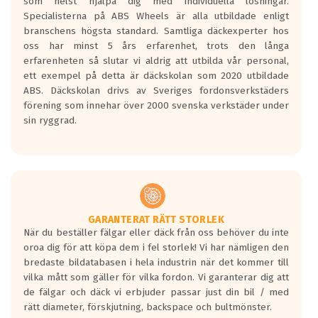
som helst hjälpa dig med individuella lösningar.
den kortaste bromssträckan och F är den
Specialisterna på ABS Wheels är alla utbildade enligt
längsta.
branschens högsta standard. Samtliga däckexperter hos
Inga D eller G betyg delas ut för
oss har minst 5 års erfarenhet, trots den långa
personbilar och lätta lastbilar.
erfarenheten så slutar vi aldrig att utbilda vår personal,
Betyget sätts efter ett test där däcken
ett exempel på detta är däckskolan som 2020 utbildade
skall bromsa in på en väg där det ligger
ABS. Däckskolan drivs av Sveriges fordonsverkstäders
0.5-1.5 mm vatten.
förening som innehar över 2000 svenska verkstäder under
I 80km/h kommer skillnaden på
sin ryggrad.
bromssträckan vara fyra billängder( ca
18meter) mellan däck med betyg A
gentemot F.
Bullernivån:
Vid körning i över 50km/h brukar
rullmotståndets ljud överträffa
GARANTERAT RÄTT STORLEK
När du beställer fälgar eller däck från oss behöver du inte
motorljudet.
oroa dig för att köpa dem i fel storlek! Vi har nämligen den
På däckmärkningen kommer det finnas
bredaste bildatabasen i hela industrin när det kommer till
en symbol av ett däck med vågar. Hög
vilka mått som gäller för vilka fordon. Vi garanterar dig att
bullernivå markeras med svarta vågor
de fälgar och däck vi erbjuder passar just din bil / med
medans de vita vågorna påvisar om det är
rätt diameter, förskjutning, backspace och bultmönster.
ett tyst däck.