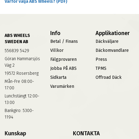
Varför välja ABS Wheels? (PDF)
Info
Applikationer
ABS WHEELS
Betal / Finans
Däckväljare
SWEDEN AB
Villkor
Däckomvandlare
556839 5429
Göran Hammarsjös
Fälgprovaren
Press
Väg 2
Jobba På ABS
TPMS
19572 Rosersberg
Sidkarta
Offroad Däck
Mån-Fre 08:00-
Varumärken
17:00
Lunchstängt 12:00-
13:00
Bankgiro: 5300-
1194
Kunskap
KONTAKTA