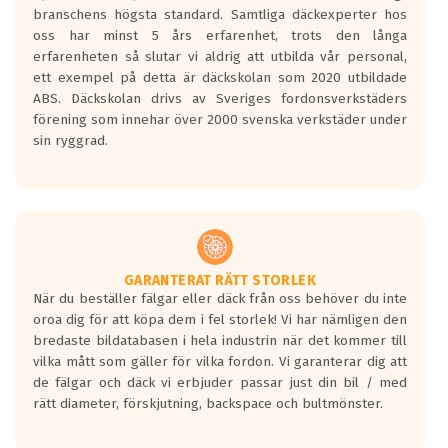
längsta.
branschens högsta standard. Samtliga däckexperter hos
Inga D eller G betyg delas ut för
oss har minst 5 års erfarenhet, trots den långa
personbilar och lätta lastbilar.
erfarenheten så slutar vi aldrig att utbilda vår personal,
Betyget sätts efter ett test där däcken
ett exempel på detta är däckskolan som 2020 utbildade
skall bromsa in på en väg där det ligger
ABS. Däckskolan drivs av Sveriges fordonsverkstäders
0.5-1.5 mm vatten.
förening som innehar över 2000 svenska verkstäder under
I 80km/h kommer skillnaden på
sin ryggrad.
bromssträckan vara fyra billängder( ca
18meter) mellan däck med betyg A
gentemot F.
Bullernivån:
Vid körning i över 50km/h brukar
rullmotståndets ljud överträffa
GARANTERAT RÄTT STORLEK
När du beställer fälgar eller däck från oss behöver du inte
motorljudet.
oroa dig för att köpa dem i fel storlek! Vi har nämligen den
På däckmärkningen kommer det finnas
bredaste bildatabasen i hela industrin när det kommer till
en symbol av ett däck med vågar. Hög
vilka mått som gäller för vilka fordon. Vi garanterar dig att
bullernivå markeras med svarta vågor
de fälgar och däck vi erbjuder passar just din bil / med
medans de vita vågorna påvisar om det är
rätt diameter, förskjutning, backspace och bultmönster.
ett tyst däck.
Ett däck med tre svarta vågor uppnår de