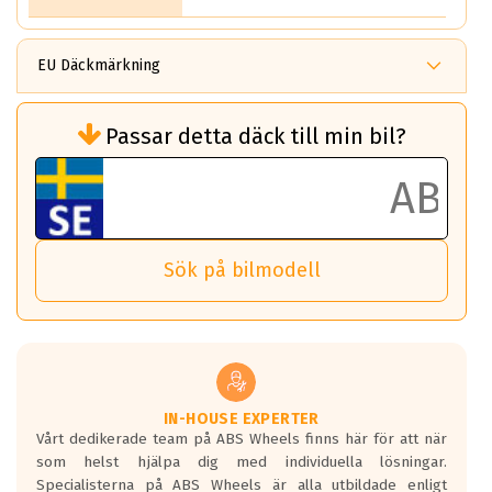
EU Däckmärkning
Rullmotstånd (Som har en inverkan på
Passar detta däck till min bil?
bränsleförbrukningen)
Det ska vara en betygsskala från klass A
till G för rullmotstånd.
Ett klass A däck kommer ha 6,5% bättre
bränsleförbrukning än ett klass G däck.
Det betyder att om man kör 10,000 km,
Sök på bilmodell
så sparar man 50 liter bränsle med ett
klass A däck gentemot ett klass G däck.
Detta är genomsnittet; beroende på väg
underlaget, vilken rutt du kör, samt
vilken körstil du använder.
Våtgrepp egenskaper:
IN-HOUSE EXPERTER
Vårt dedikerade team på ABS Wheels finns här för att när
Betygsskalan är satt A till F. Där A påvisar
som helst hjälpa dig med individuella lösningar.
den kortaste bromssträckan och F är den
Specialisterna på ABS Wheels är alla utbildade enligt