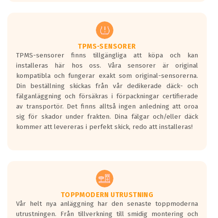
europeiska kraven som finns i dagsläget,
men är inte längre tillåtna enligt nya
regelverket som introduceras år 2016.
Ett däck med två svarta vågor är redan
godkända för år 2016 nya regelverk.
TPMS-SENSORER
TPMS-sensorer finns tillgängliga att köpa och kan
Ett däck med en svart våg kommer vara
installeras här hos oss. Våra sensorer är original
minst tre decibel tystare än det
kompatibla och fungerar exakt som original-sensorerna.
regelverk som börjar gälla 2016.
Din beställning skickas från vår dedikerade däck- och
fälganläggning och försäkras i förpackningar certifierade
av transportör. Det finns alltså ingen anledning att oroa
sig för skador under frakten. Dina fälgar och/eller däck
kommer att levereras i perfekt skick, redo att installeras!
TOPPMODERN UTRUSTNING
Vår helt nya anläggning har den senaste toppmoderna
utrustningen. Från tillverkning till smidig montering och