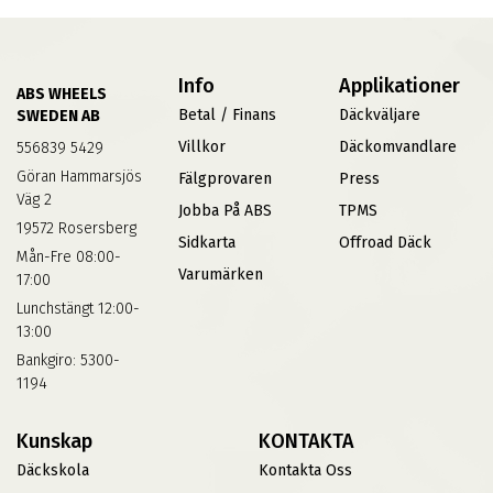
Info
Applikationer
ABS WHEELS
Betal / Finans
Däckväljare
SWEDEN AB
Villkor
Däckomvandlare
556839 5429
Göran Hammarsjös
Fälgprovaren
Press
Väg 2
Jobba På ABS
TPMS
19572 Rosersberg
Sidkarta
Offroad Däck
Mån-Fre 08:00-
Varumärken
17:00
Lunchstängt 12:00-
13:00
Bankgiro: 5300-
1194
Kunskap
KONTAKTA
Däckskola
Kontakta Oss