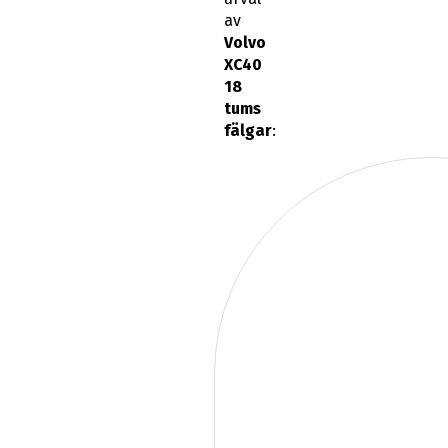
av
Volvo
XC40
18
tums
fälgar
: