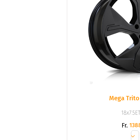
Mega Trito
18x7.5ET
Fr.
138