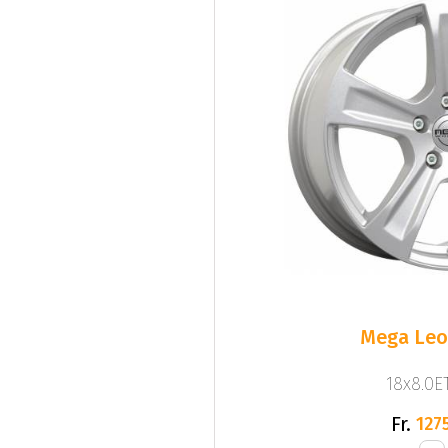
Mega Leo 
18x8.0ET
Fr.
1275