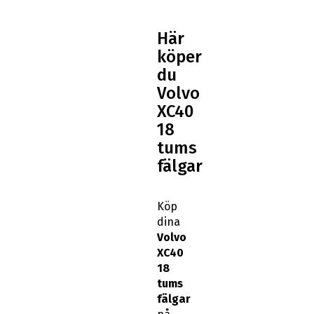
Här
köper
du
Volvo
XC40
18
tums
fälgar
Köp
dina
Volvo
XC40
18
tums
fälgar