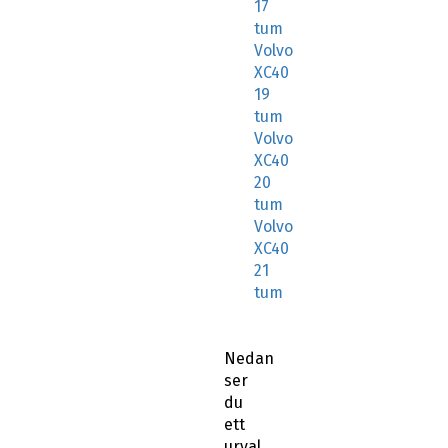
17
tum
Volvo
XC40
19
tum
Volvo
XC40
20
tum
Volvo
XC40
21
tum
Nedan
ser
du
ett
urval