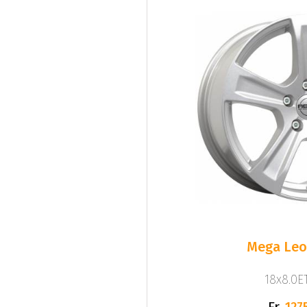
Mega Leo 
18x8.0ET
Fr.
1275