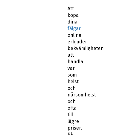
Att
köpa
dina
fälgar
online
erbjuder
bekvämligheten
att
handla
var
som
helst
och
närsomhelst
och
ofta
till
lägre
priser.
På