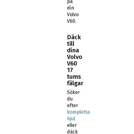
på
din
Volvo
V60.
Däck
till
dina
Volvo
V60
17
tums
fälgar
Söker
du
efter
kompletta
hjul
eller
däck