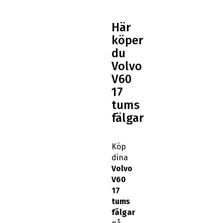
Här
köper
du
Volvo
V60
17
tums
fälgar
Köp
dina
Volvo
V60
17
tums
fälgar