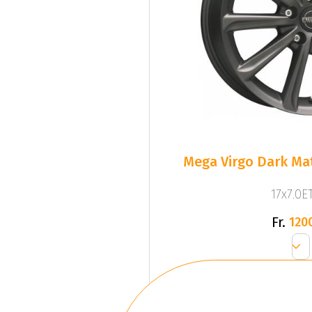
Mega Virgo Dark Mat
17x7.0ET
Fr.
120