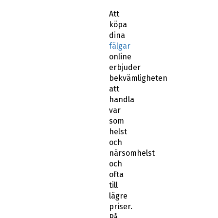
Att
köpa
dina
fälgar
online
erbjuder
bekvämligheten
att
handla
var
som
helst
och
närsomhelst
och
ofta
till
lägre
priser.
På