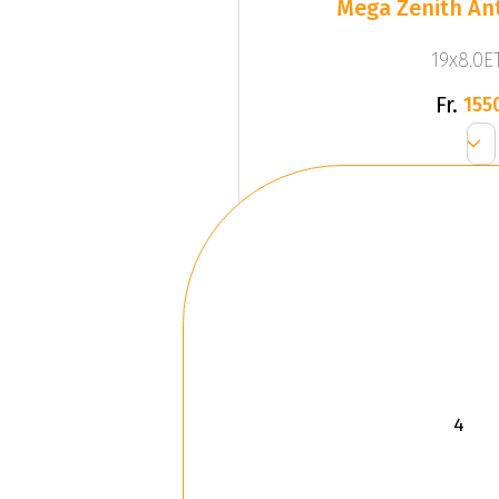
Mega Zenith Ant
19x8.0ET
Fr.
155