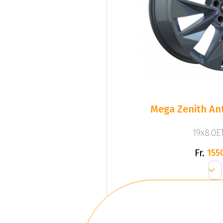
Mega Zenith Ant
19x8.0ET
Fr.
155