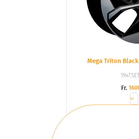
Mega Triton Black
19x7.5ET
Fr.
160