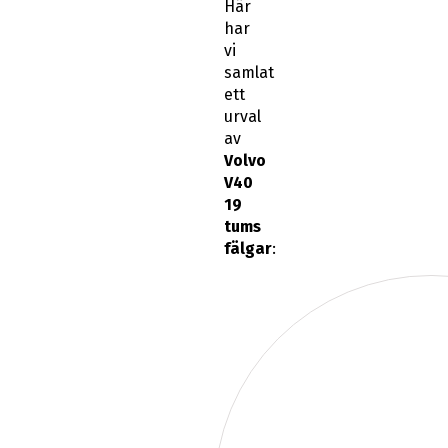
Här
har
vi
samlat
ett
urval
av
Volvo
V40
19
tums
fälgar
: