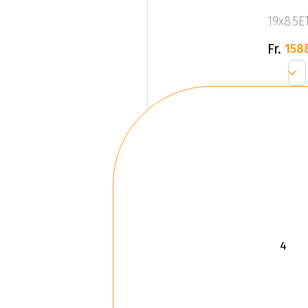
19x8.5ET
Fr.
158