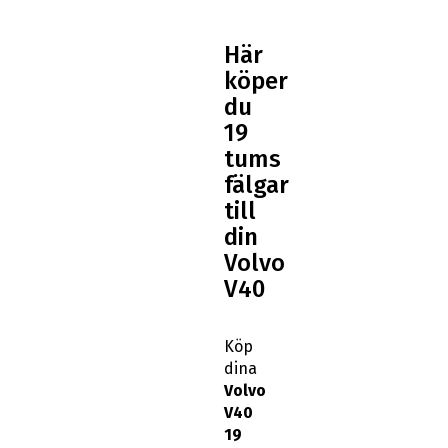
Här
köper
du
19
tums
fälgar
till
din
Volvo
V40
Köp
dina
Volvo
V40
19