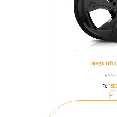
Mega Trito
19x8.5ET
Fr.
155