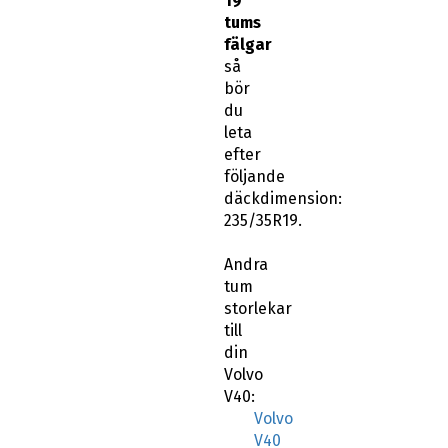
19
tums
fälgar
så
bör
du
leta
efter
följande
däckdimension:
235/35R19.
Andra
tum
storlekar
till
din
Volvo
V40:
Volvo
V40