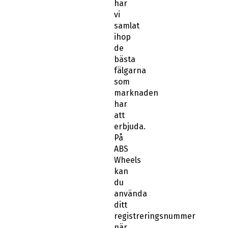
har
vi
samlat
ihop
de
bästa
fälgarna
som
marknaden
har
att
erbjuda.
På
ABS
Wheels
kan
du
använda
ditt
registreringsnummer
när