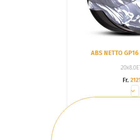
ABS NETTO GP16
20x8.0ET
Fr.
2121