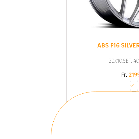
20x10.5ET: 4
Fr.
219