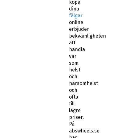
köpa
dina
fälgar
online
erbjuder
bekvämligheten
att
handla
var
som
helst
och
närsomhelst
och
ofta
till
lägre
priser.
På
abswheels.se
har