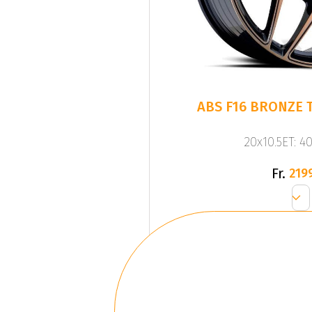
ABS F16 BRONZE T
20x10.5ET: 4
Fr.
219