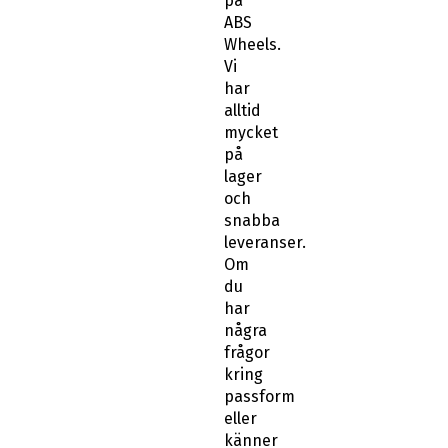
på
ABS
Wheels.
Vi
har
alltid
mycket
på
lager
och
snabba
leveranser.
Om
du
har
några
frågor
kring
passform
eller
känner