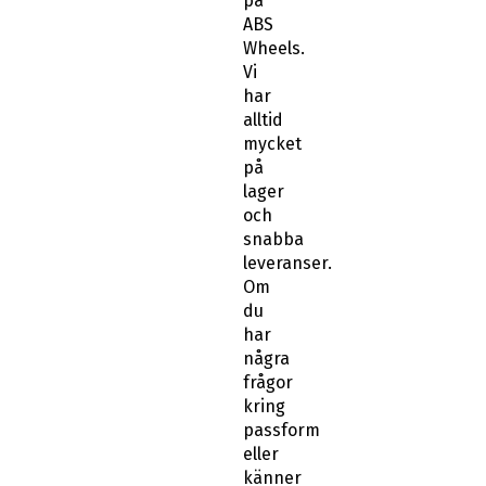
på
ABS
Wheels.
Vi
har
alltid
mycket
på
lager
och
snabba
leveranser.
Om
du
har
några
frågor
kring
passform
eller
känner