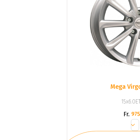
Mega Virgo
15x6.0ET
Fr.
975