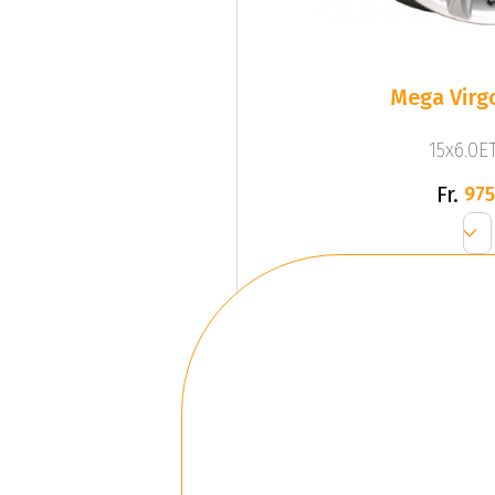
Mega Virgo
15x6.0ET
Fr.
975