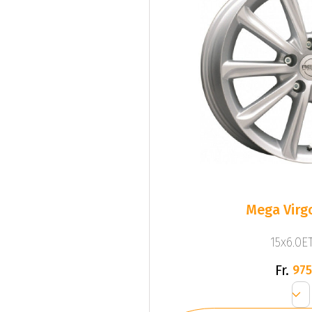
Mega Virgo
15x6.0ET
Fr.
975