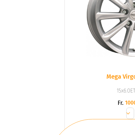
Mega Virgo
15x6.0ET
Fr.
100