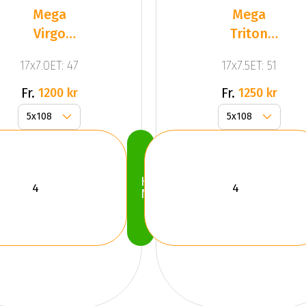
Mega
Mega
Virgo
Triton
Dark Mat
Black
17x7.0ET: 47
17x7.5ET: 51
Anthracite
Grey
Fr.
Fr.
1200 kr
1250 kr
Köp
Nu