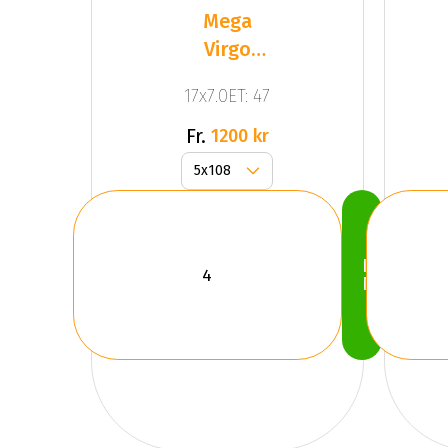
Mega
Virgo
Dark Mat
17x7.0ET: 47
Anthracite
Grey
Fr.
1200 kr
Köp
Nu