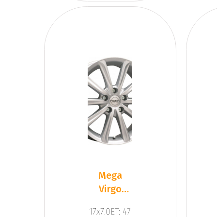
Mega
Virgo
Silver
17x7.0ET: 47