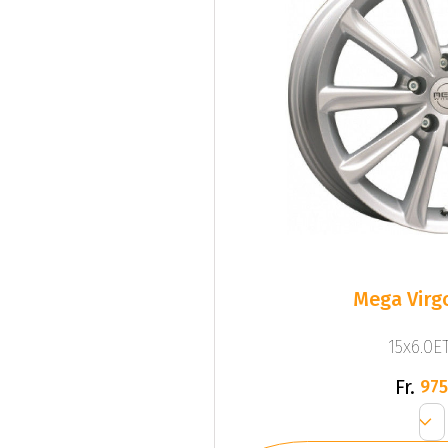
Mega Virgo
15x6.0ET
Fr.
975