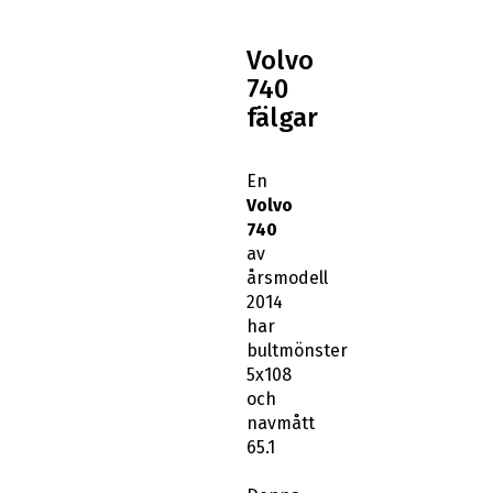
Volvo
740
fälgar
En
Volvo
740
av
årsmodell
2014
har
bultmönster
5x108
och
navmått
65.1