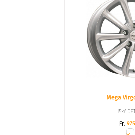
Mega Virgo
15x6.0ET
Fr.
975